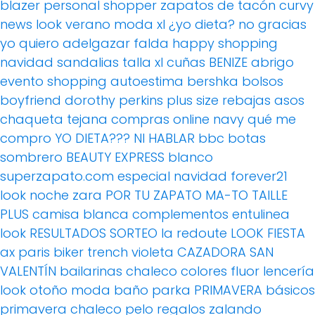
blazer
personal shopper
zapatos de tacón
curvy
news
look verano
moda xl
¿yo dieta? no gracias
yo quiero adelgazar
falda
happy shopping
navidad
sandalias
talla xl
cuñas
BENIZE
abrigo
evento
shopping
autoestima
bershka
bolsos
boyfriend
dorothy perkins
plus size
rebajas
asos
chaqueta tejana
compras online
navy
qué me
compro
YO DIETA??? NI HABLAR
bbc
botas
sombrero
BEAUTY EXPRESS
blanco
superzapato.com
especial navidad
forever21
look noche
zara
POR TU ZAPATO MA-TO
TAILLE
PLUS
camisa blanca
complementos
entulinea
look
RESULTADOS SORTEO
la redoute
LOOK FIESTA
ax paris
biker
trench
violeta
CAZADORA
SAN
VALENTÍN
bailarinas
chaleco
colores fluor
lencería
look otoño
moda baño
parka
PRIMAVERA
básicos
primavera
chaleco pelo
regalos
zalando