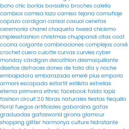
boho chic
borlas
borsalino
broches
calella
cambios
camisa lazo
camisa tejana
camuflaje
capazo
cardigan
carisal
casual
cenefas
ceremonia
chanel
chaqueta tweed
chicismo
chiplessfashion
christmas
chupipandi
citas
coat
cocina
colgante
combinaciones
complejos
corsé
crochet
cuero
culotte
curvas
curvies
cyber
monday
cárdigan
decathlon
desmaquillante
diseños
disfraces
dones de talla
día y noche
embajadora
embarazada
emelé plus
emporio
armani
escapada
estartit
estilista
estrellas
eterna primvera
ethnic
facebook
falda lapiz
fashion circuit 2.0
fibras naturales
fiestas
flequillo
floral
fuegos artificiales
gabardina
gafas
graduadas
gafasworld
girona
glamour
shopping
glitter
harmonya culture
hidratante