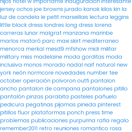
hijos
hotel w
importante
inauguración
interesante
jersey ochos
joe browns
jurado
kanak
kilos
kin
la
luz de candela
le petit marseillais
lectura
leggins
little black dress
londres
long dress
lorena
carreras
lunar
malgrat
manzana
marinbe
marlos
mataró parc
maxi skirt
mediterraneo
menorca
merkal
mesd9
mfshow
midi
militar
military
miss madelaine
moda gorditas
moda
inclusiva
monos
morado
nadal
naif
natural
new
york
neón
normcore
novedades
number tee
october
operación polvoron
outfi
pantalon
ancho
pantalon de campana
pantalones pitillo
pantalón pinzas
parabita
pasteles
pañuelo
pedicura
pegatinas
pijamas
pineda
pinterest
pitillos fluor
plataformas
ponch
press time
problemas
publicaciones
purpurina
rafia
regalo
remember2011
retro
reuniones
romantico
rosa