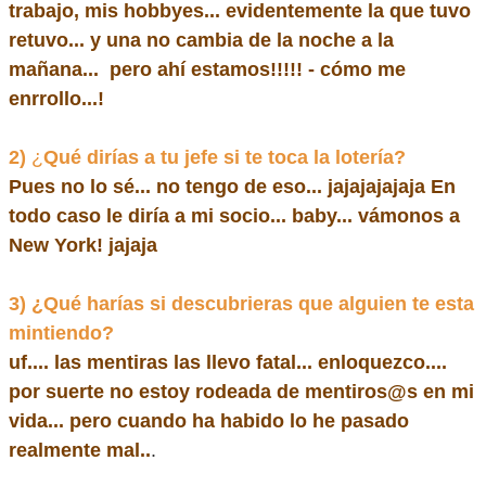
trabajo, mis hobbyes... evidentemente la que tuvo
retuvo... y una no cambia de la noche a la
mañana... pero ahí estamos!!!!! - cómo me
enrrollo...!
2)
¿
Qué dirías a tu jefe si te toca la lotería?
Pues no lo sé... no tengo de eso... jajajajajaja En
todo caso le diría a mi socio... baby... vámonos a
New York! jajaja
3)
¿Qué harías si descubrieras que alguien te esta
mintiendo?
uf.... las mentiras las llevo fatal... enloquezco....
por suerte no estoy rodeada de mentiros@s en mi
vida... pero cuando ha habido lo he pasado
realmente mal..
.