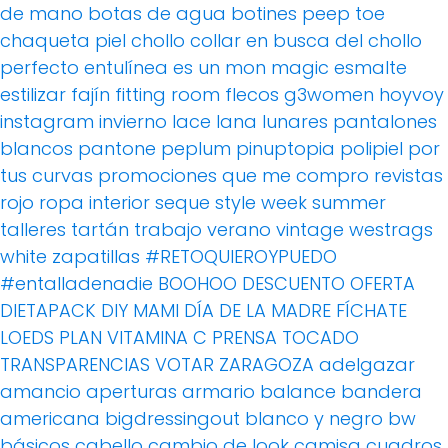
de mano
botas de agua
botines peep toe
chaqueta piel
chollo
collar
en busca del chollo
perfecto
entulínea
es un mon magic
esmalte
estilizar
fajín
fitting room
flecos
g3women
hoyvoy
instagram
invierno
lace
lana
lunares
pantalones
blancos
pantone
peplum
pinuptopia
polipiel
por
tus curvas
promociones
que me compro
revistas
rojo
ropa interior
seque
style week
summer
talleres
tartán
trabajo
verano
vintage
westrags
white
zapatillas
#RETOQUIEROYPUEDO
#entalladenadie
BOOHOO
DESCUENTO OFERTA
DIETAPACK
DIY MAMI
DÍA DE LA MADRE
FÍCHATE
LOEDS
PLAN VITAMINA C
PRENSA
TOCADO
TRANSPARENCIAS
VOTAR
ZARAGOZA
adelgazar
amancio
aperturas
armario
balance
bandera
americana
bigdressingout
blanco y negro
bw
básicos
cabello
cambio de look
camisa cuadros