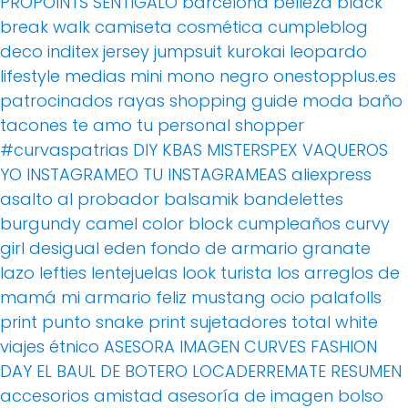
PROPOINTS
SENTIGALO
barcelona
belleza
black
break walk
camiseta
cosmética
cumpleblog
deco
inditex
jersey
jumpsuit
kurokai
leopardo
lifestyle
medias
mini
mono
negro
onestopplus.es
patrocinados
rayas
shopping guide moda baño
tacones
te amo
tu personal shopper
#curvaspatrias
DIY
KBAS
MISTERSPEX
VAQUEROS
YO INSTAGRAMEO TU INSTAGRAMEAS
aliexpress
asalto al probador
balsamik
bandelettes
burgundy
camel
color block
cumpleaños
curvy
girl
desigual
eden
fondo de armario
granate
lazo
lefties
lentejuelas
look turista
los arreglos de
mamá
mi armario feliz
mustang
ocio
palafolls
print
punto
snake print
sujetadores
total white
viajes
étnico
ASESORA IMAGEN
CURVES FASHION
DAY
EL BAUL DE BOTERO
LOCADERREMATE
RESUMEN
accesorios
amistad
asesoría de imagen
bolso