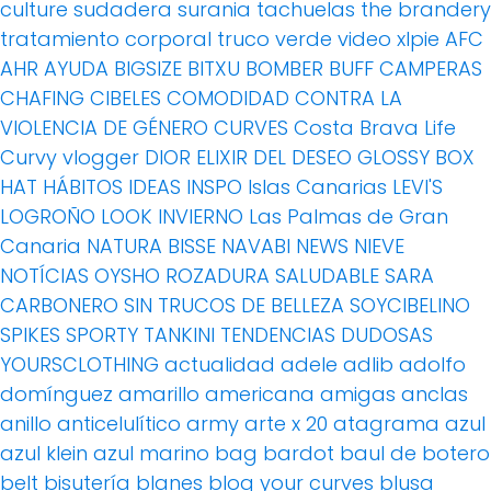
culture
sudadera
surania
tachuelas
the brandery
tratamiento corporal
truco
verde
video
xlpie
AFC
AHR
AYUDA
BIGSIZE
BITXU
BOMBER
BUFF
CAMPERAS
CHAFING
CIBELES
COMODIDAD
CONTRA LA
VIOLENCIA DE GÉNERO
CURVES
Costa Brava Life
Curvy vlogger
DIOR
ELIXIR DEL DESEO
GLOSSY BOX
HAT
HÁBITOS
IDEAS
INSPO
Islas Canarias
LEVI'S
LOGROÑO
LOOK INVIERNO
Las Palmas de Gran
Canaria
NATURA BISSE
NAVABI
NEWS
NIEVE
NOTÍCIAS
OYSHO
ROZADURA
SALUDABLE
SARA
CARBONERO
SIN TRUCOS DE BELLEZA
SOYCIBELINO
SPIKES
SPORTY
TANKINI
TENDENCIAS DUDOSAS
YOURSCLOTHING
actualidad
adele
adlib
adolfo
domínguez
amarillo
americana
amigas
anclas
anillo
anticelulítico
army
arte x 20
atagrama
azul
azul klein
azul marino
bag
bardot
baul de botero
belt
bisutería
blanes
blog your curves
blusa