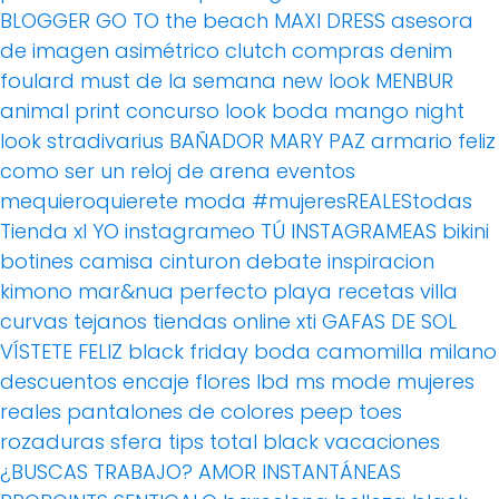
BLOGGER
GO TO the beach
MAXI DRESS
asesora
de imagen
asimétrico
clutch
compras
denim
foulard
must de la semana
new look
MENBUR
animal print
concurso
look boda
mango
night
look
stradivarius
BAÑADOR
MARY PAZ
armario feliz
como ser un reloj de arena
eventos
mequieroquierete
moda
#mujeresREALEStodas
Tienda xl
YO instagrameo TÚ INSTAGRAMEAS
bikini
botines
camisa
cinturon
debate
inspiracion
kimono
mar&nua
perfecto
playa
recetas villa
curvas
tejanos
tiendas online
xti
GAFAS DE SOL
VÍSTETE FELIZ
black friday
boda
camomilla milano
descuentos
encaje
flores
lbd
ms mode
mujeres
reales
pantalones de colores
peep toes
rozaduras
sfera
tips
total black
vacaciones
¿BUSCAS TRABAJO?
AMOR
INSTANTÁNEAS