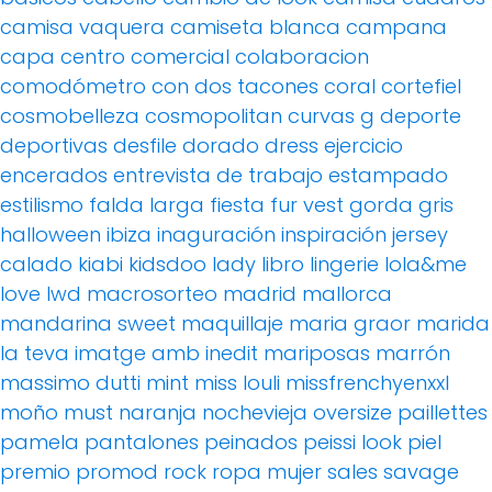
camisa vaquera
camiseta blanca
campana
capa
centro comercial
colaboracion
comodómetro
con dos tacones
coral
cortefiel
cosmobelleza
cosmopolitan
curvas g
deporte
deportivas
desfile
dorado
dress
ejercicio
encerados
entrevista de trabajo
estampado
estilismo
falda larga
fiesta
fur vest
gorda
gris
halloween
ibiza
inaguración
inspiración
jersey
calado
kiabi
kidsdoo
lady
libro
lingerie
lola&me
love
lwd
macrosorteo
madrid
mallorca
mandarina sweet
maquillaje
maria graor
marida
la teva imatge amb inedit
mariposas
marrón
massimo dutti
mint
miss louli
missfrenchyenxxl
moño
must
naranja
nochevieja
oversize
paillettes
pamela
pantalones
peinados
peissi look
piel
premio
promod
rock
ropa mujer
sales
savage