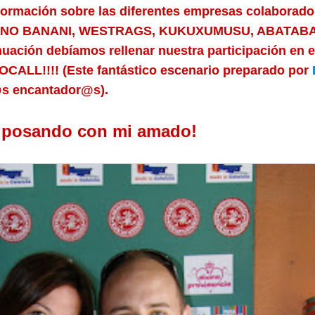
ormación sobre las diferentes empresas colaborad
UNO BANANI, WESTRAGS, KUKUXUMUSU, ABATABA
uación debíamos rellenar nuestra participación en e
ALL!!!! (Este fantástico escenario preparado por
@s encantador@s).
s posando con mi amado!