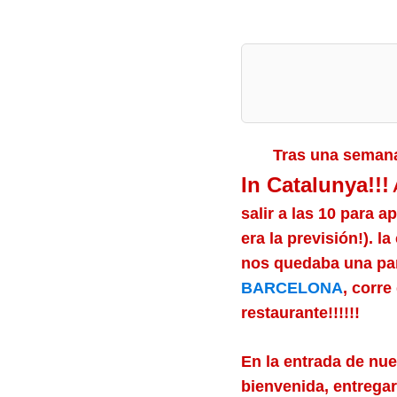
Tras una semana 
In Catalunya!!!
A
salir a las 10 para a
era la previsión!). l
nos quedaba una par
BARCELONA
, corre
restaurante!!!!!!
En la entrada de nue
bienvenida, entrega