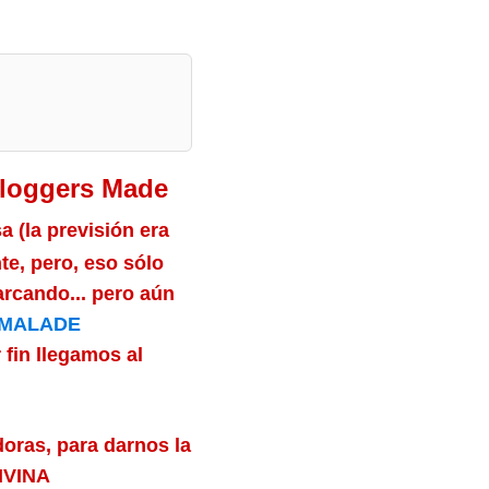
loggers Made
 (la previsión era
nte, pero, eso sólo
parcando... pero aún
MALADE
r fin llegamos al
doras, para darnos la
DIVINA