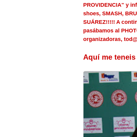
PROVIDENCIA" y inf
shoes, SMASH, BR
SUÁREZ!!!!! A contin
pasábamos al PHOTOC
organizadoras, tod
Aquí me tenei