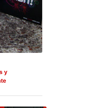
ls y
nte