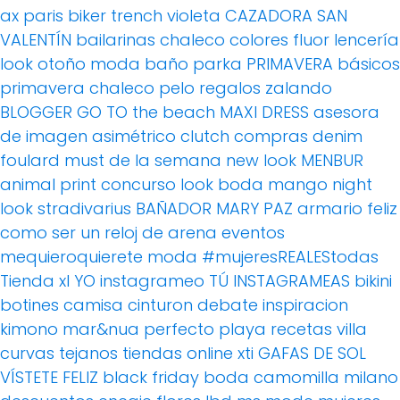
ax paris
biker
trench
violeta
CAZADORA
SAN
VALENTÍN
bailarinas
chaleco
colores fluor
lencería
look otoño
moda baño
parka
PRIMAVERA
básicos
primavera
chaleco pelo
regalos
zalando
BLOGGER
GO TO the beach
MAXI DRESS
asesora
de imagen
asimétrico
clutch
compras
denim
foulard
must de la semana
new look
MENBUR
animal print
concurso
look boda
mango
night
look
stradivarius
BAÑADOR
MARY PAZ
armario feliz
como ser un reloj de arena
eventos
mequieroquierete
moda
#mujeresREALEStodas
Tienda xl
YO instagrameo TÚ INSTAGRAMEAS
bikini
botines
camisa
cinturon
debate
inspiracion
kimono
mar&nua
perfecto
playa
recetas villa
curvas
tejanos
tiendas online
xti
GAFAS DE SOL
VÍSTETE FELIZ
black friday
boda
camomilla milano