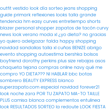
outfit
vestido
look día
sorteo
jeans
shopping
guide
primark
reflexiones
looks
talla grande
tendencia
hm
easy curves
entretiempo
shorts
blazer
personal shopper
zapatos de tacón
curvy
news
look verano
moda xl
¿yo dieta? no gracias
yo quiero adelgazar
falda
happy shopping
navidad
sandalias
talla xl
cuñas
BENIZE
abrigo
evento
shopping
autoestima
bershka
bolsos
boyfriend
dorothy perkins
plus size
rebajas
asos
chaqueta tejana
compras online
navy
qué me
compro
YO DIETA??? NI HABLAR
bbc
botas
sombrero
BEAUTY EXPRESS
blanco
superzapato.com
especial navidad
forever21
look noche
zara
POR TU ZAPATO MA-TO
TAILLE
PLUS
camisa blanca
complementos
entulinea
look
RESULTADOS SORTEO
la redoute
LOOK FIESTA