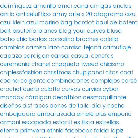
domínguez
amarillo
americana
amigas
anclas
anillo
anticelulítico
army
arte x 20
atagrama
azul
azul klein
azul marino
bag
bardot
baul de botero
belt
bisutería
blanes
blog your curves
blusa
boho chic
borlas
borsalino
broches
calella
cambios
camisa lazo
camisa tejana
camuflaje
capazo
cardigan
carisal
casual
cenefas
ceremonia
chanel
chaqueta tweed
chicismo
chiplessfashion
christmas
chupipandi
citas
coat
cocina
colgante
combinaciones
complejos
corsé
crochet
cuero
culotte
curvas
curvies
cyber
monday
cárdigan
decathlon
desmaquillante
diseños
disfraces
dones de talla
día y noche
embajadora
embarazada
emelé plus
emporio
armani
escapada
estartit
estilista
estrellas
eterna primvera
ethnic
facebook
falda lapiz