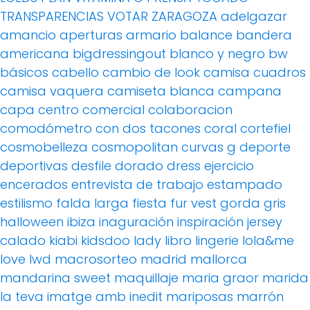
TRANSPARENCIAS
VOTAR
ZARAGOZA
adelgazar
amancio
aperturas
armario
balance
bandera
americana
bigdressingout
blanco y negro
bw
básicos
cabello
cambio de look
camisa cuadros
camisa vaquera
camiseta blanca
campana
capa
centro comercial
colaboracion
comodómetro
con dos tacones
coral
cortefiel
cosmobelleza
cosmopolitan
curvas g
deporte
deportivas
desfile
dorado
dress
ejercicio
encerados
entrevista de trabajo
estampado
estilismo
falda larga
fiesta
fur vest
gorda
gris
halloween
ibiza
inaguración
inspiración
jersey
calado
kiabi
kidsdoo
lady
libro
lingerie
lola&me
love
lwd
macrosorteo
madrid
mallorca
mandarina sweet
maquillaje
maria graor
marida
la teva imatge amb inedit
mariposas
marrón