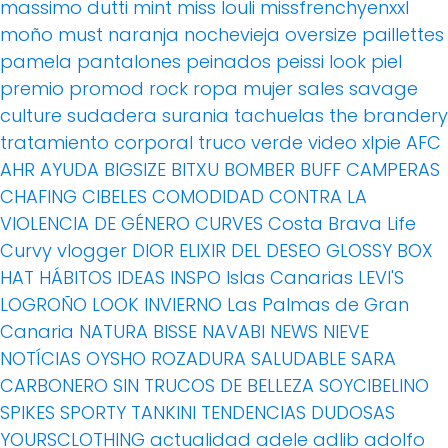
massimo dutti
mint
miss louli
missfrenchyenxxl
moño
must
naranja
nochevieja
oversize
paillettes
pamela
pantalones
peinados
peissi look
piel
premio
promod
rock
ropa mujer
sales
savage
culture
sudadera
surania
tachuelas
the brandery
tratamiento corporal
truco
verde
video
xlpie
AFC
AHR
AYUDA
BIGSIZE
BITXU
BOMBER
BUFF
CAMPERAS
CHAFING
CIBELES
COMODIDAD
CONTRA LA
VIOLENCIA DE GÉNERO
CURVES
Costa Brava Life
Curvy vlogger
DIOR
ELIXIR DEL DESEO
GLOSSY BOX
HAT
HÁBITOS
IDEAS
INSPO
Islas Canarias
LEVI'S
LOGROÑO
LOOK INVIERNO
Las Palmas de Gran
Canaria
NATURA BISSE
NAVABI
NEWS
NIEVE
NOTÍCIAS
OYSHO
ROZADURA
SALUDABLE
SARA
CARBONERO
SIN TRUCOS DE BELLEZA
SOYCIBELINO
SPIKES
SPORTY
TANKINI
TENDENCIAS DUDOSAS
YOURSCLOTHING
actualidad
adele
adlib
adolfo