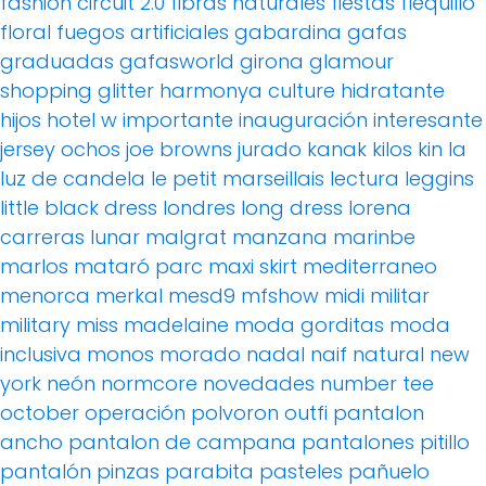
fashion circuit 2.0
fibras naturales
fiestas
flequillo
floral
fuegos artificiales
gabardina
gafas
graduadas
gafasworld
girona
glamour
shopping
glitter
harmonya culture
hidratante
hijos
hotel w
importante
inauguración
interesante
jersey ochos
joe browns
jurado
kanak
kilos
kin
la
luz de candela
le petit marseillais
lectura
leggins
little black dress
londres
long dress
lorena
carreras
lunar
malgrat
manzana
marinbe
marlos
mataró parc
maxi skirt
mediterraneo
menorca
merkal
mesd9
mfshow
midi
militar
military
miss madelaine
moda gorditas
moda
inclusiva
monos
morado
nadal
naif
natural
new
york
neón
normcore
novedades
number tee
october
operación polvoron
outfi
pantalon
ancho
pantalon de campana
pantalones pitillo
pantalón pinzas
parabita
pasteles
pañuelo