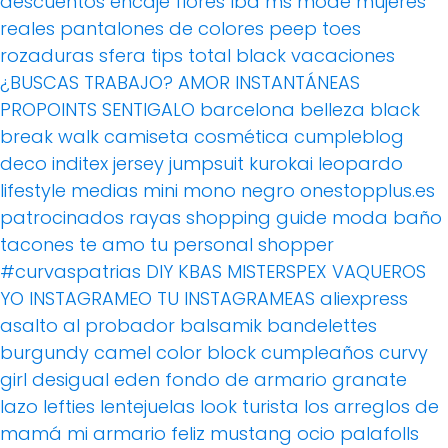
descuentos
encaje
flores
lbd
ms mode
mujeres
reales
pantalones de colores
peep toes
rozaduras
sfera
tips
total black
vacaciones
¿BUSCAS TRABAJO?
AMOR
INSTANTÁNEAS
PROPOINTS
SENTIGALO
barcelona
belleza
black
break walk
camiseta
cosmética
cumpleblog
deco
inditex
jersey
jumpsuit
kurokai
leopardo
lifestyle
medias
mini
mono
negro
onestopplus.es
patrocinados
rayas
shopping guide moda baño
tacones
te amo
tu personal shopper
#curvaspatrias
DIY
KBAS
MISTERSPEX
VAQUEROS
YO INSTAGRAMEO TU INSTAGRAMEAS
aliexpress
asalto al probador
balsamik
bandelettes
burgundy
camel
color block
cumpleaños
curvy
girl
desigual
eden
fondo de armario
granate
lazo
lefties
lentejuelas
look turista
los arreglos de
mamá
mi armario feliz
mustang
ocio
palafolls