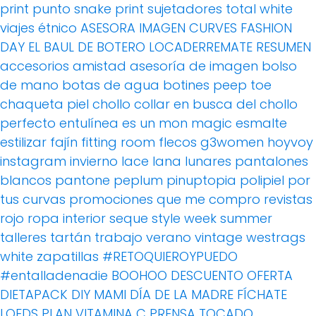
print
punto
snake print
sujetadores
total white
viajes
étnico
ASESORA IMAGEN
CURVES FASHION
DAY
EL BAUL DE BOTERO
LOCADERREMATE
RESUMEN
accesorios
amistad
asesoría de imagen
bolso
de mano
botas de agua
botines peep toe
chaqueta piel
chollo
collar
en busca del chollo
perfecto
entulínea
es un mon magic
esmalte
estilizar
fajín
fitting room
flecos
g3women
hoyvoy
instagram
invierno
lace
lana
lunares
pantalones
blancos
pantone
peplum
pinuptopia
polipiel
por
tus curvas
promociones
que me compro
revistas
rojo
ropa interior
seque
style week
summer
talleres
tartán
trabajo
verano
vintage
westrags
white
zapatillas
#RETOQUIEROYPUEDO
#entalladenadie
BOOHOO
DESCUENTO OFERTA
DIETAPACK
DIY MAMI
DÍA DE LA MADRE
FÍCHATE
LOEDS
PLAN VITAMINA C
PRENSA
TOCADO