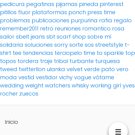
pedicura
pegatinas
pijamas
pineda
pinterest
pitillos fluor
plataformas
ponch
press time
problemas
publicaciones
purpurina
rafia
regalo
remember2011
retro
reuniones
romantico
rosa
sailor
sbelt jeans
sbt
scarf
shop
sobre mí
solidaria
soluciones
sorry
sorte
sos
streetstyle
t-
shirt
tee
tendencias
terciopelo
time to sparkle
top
topos
tordera
traje
tribal
turbante
turquesa
tweed
twitterllon
ulanka
velvet
verde pato
vero
moda
vestid
vestidor
vichy
vogue
vótame
wedding
weight watchers
whisky
working girl
yves
rocher
zuecos
Inicio
☰