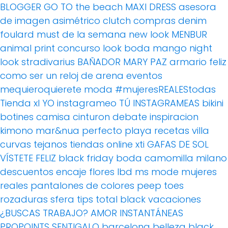
BLOGGER
GO TO the beach
MAXI DRESS
asesora
de imagen
asimétrico
clutch
compras
denim
foulard
must de la semana
new look
MENBUR
animal print
concurso
look boda
mango
night
look
stradivarius
BAÑADOR
MARY PAZ
armario feliz
como ser un reloj de arena
eventos
mequieroquierete
moda
#mujeresREALEStodas
Tienda xl
YO instagrameo TÚ INSTAGRAMEAS
bikini
botines
camisa
cinturon
debate
inspiracion
kimono
mar&nua
perfecto
playa
recetas villa
curvas
tejanos
tiendas online
xti
GAFAS DE SOL
VÍSTETE FELIZ
black friday
boda
camomilla milano
descuentos
encaje
flores
lbd
ms mode
mujeres
reales
pantalones de colores
peep toes
rozaduras
sfera
tips
total black
vacaciones
¿BUSCAS TRABAJO?
AMOR
INSTANTÁNEAS
PROPOINTS
SENTIGALO
barcelona
belleza
black