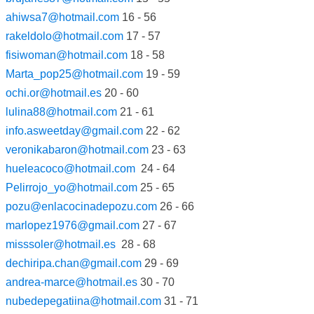
ahiwsa7@hotmail.com
16 - 56
rakeldolo@hotmail.com
17 - 57
fisiwoman@hotmail.com
18 - 58
Marta_pop25@hotmail.com
19 - 59
ochi.or@hotmail.es
20 - 60
lulina88@hotmail.com
21 - 61
info.asweetday@gmail.com
22 - 62
veronikabaron@hotmail.com
23 - 63
hueleacoco@hotmail.com
24 - 64
Pelirrojo_yo@hotmail.com
25 - 65
pozu@enlacocinadepozu.com
26 - 66
marlopez1976@gmail.com
27 - 67
misssoler@hotmail.es
28 - 68
dechiripa.chan@gmail.com
29 - 69
andrea-marce@hotmail.es
30 - 70
nubedepegatiina@hotmail.com
31 - 71