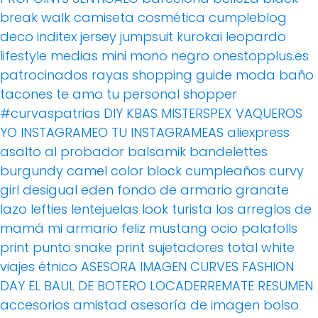
break walk
camiseta
cosmética
cumpleblog
deco
inditex
jersey
jumpsuit
kurokai
leopardo
lifestyle
medias
mini
mono
negro
onestopplus.es
patrocinados
rayas
shopping guide moda baño
tacones
te amo
tu personal shopper
#curvaspatrias
DIY
KBAS
MISTERSPEX
VAQUEROS
YO INSTAGRAMEO TU INSTAGRAMEAS
aliexpress
asalto al probador
balsamik
bandelettes
burgundy
camel
color block
cumpleaños
curvy
girl
desigual
eden
fondo de armario
granate
lazo
lefties
lentejuelas
look turista
los arreglos de
mamá
mi armario feliz
mustang
ocio
palafolls
print
punto
snake print
sujetadores
total white
viajes
étnico
ASESORA IMAGEN
CURVES FASHION
DAY
EL BAUL DE BOTERO
LOCADERREMATE
RESUMEN
accesorios
amistad
asesoría de imagen
bolso