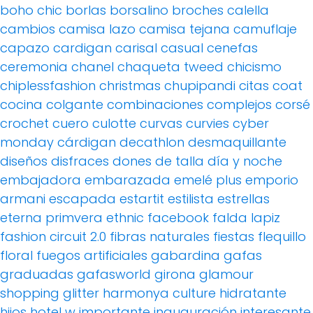
boho chic
borlas
borsalino
broches
calella
cambios
camisa lazo
camisa tejana
camuflaje
capazo
cardigan
carisal
casual
cenefas
ceremonia
chanel
chaqueta tweed
chicismo
chiplessfashion
christmas
chupipandi
citas
coat
cocina
colgante
combinaciones
complejos
corsé
crochet
cuero
culotte
curvas
curvies
cyber
monday
cárdigan
decathlon
desmaquillante
diseños
disfraces
dones de talla
día y noche
embajadora
embarazada
emelé plus
emporio
armani
escapada
estartit
estilista
estrellas
eterna primvera
ethnic
facebook
falda lapiz
fashion circuit 2.0
fibras naturales
fiestas
flequillo
floral
fuegos artificiales
gabardina
gafas
graduadas
gafasworld
girona
glamour
shopping
glitter
harmonya culture
hidratante
hijos
hotel w
importante
inauguración
interesante