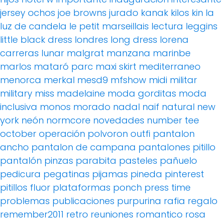
jersey ochos
joe browns
jurado
kanak
kilos
kin
la
luz de candela
le petit marseillais
lectura
leggins
little black dress
londres
long dress
lorena
carreras
lunar
malgrat
manzana
marinbe
marlos
mataró parc
maxi skirt
mediterraneo
menorca
merkal
mesd9
mfshow
midi
militar
military
miss madelaine
moda gorditas
moda
inclusiva
monos
morado
nadal
naif
natural
new
york
neón
normcore
novedades
number tee
october
operación polvoron
outfi
pantalon
ancho
pantalon de campana
pantalones pitillo
pantalón pinzas
parabita
pasteles
pañuelo
pedicura
pegatinas
pijamas
pineda
pinterest
pitillos fluor
plataformas
ponch
press time
problemas
publicaciones
purpurina
rafia
regalo
remember2011
retro
reuniones
romantico
rosa