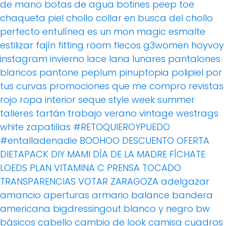
de mano
botas de agua
botines peep toe
chaqueta piel
chollo
collar
en busca del chollo
perfecto
entulínea
es un mon magic
esmalte
estilizar
fajín
fitting room
flecos
g3women
hoyvoy
instagram
invierno
lace
lana
lunares
pantalones
blancos
pantone
peplum
pinuptopia
polipiel
por
tus curvas
promociones
que me compro
revistas
rojo
ropa interior
seque
style week
summer
talleres
tartán
trabajo
verano
vintage
westrags
white
zapatillas
#RETOQUIEROYPUEDO
#entalladenadie
BOOHOO
DESCUENTO OFERTA
DIETAPACK
DIY MAMI
DÍA DE LA MADRE
FÍCHATE
LOEDS
PLAN VITAMINA C
PRENSA
TOCADO
TRANSPARENCIAS
VOTAR
ZARAGOZA
adelgazar
amancio
aperturas
armario
balance
bandera
americana
bigdressingout
blanco y negro
bw
básicos
cabello
cambio de look
camisa cuadros