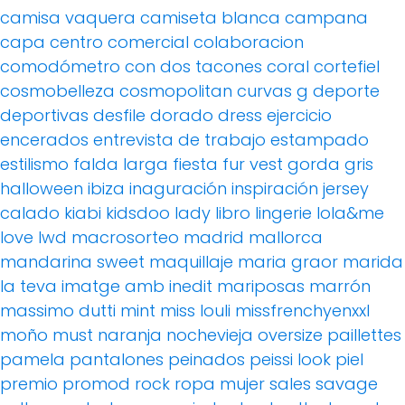
camisa vaquera
camiseta blanca
campana
capa
centro comercial
colaboracion
comodómetro
con dos tacones
coral
cortefiel
cosmobelleza
cosmopolitan
curvas g
deporte
deportivas
desfile
dorado
dress
ejercicio
encerados
entrevista de trabajo
estampado
estilismo
falda larga
fiesta
fur vest
gorda
gris
halloween
ibiza
inaguración
inspiración
jersey
calado
kiabi
kidsdoo
lady
libro
lingerie
lola&me
love
lwd
macrosorteo
madrid
mallorca
mandarina sweet
maquillaje
maria graor
marida
la teva imatge amb inedit
mariposas
marrón
massimo dutti
mint
miss louli
missfrenchyenxxl
moño
must
naranja
nochevieja
oversize
paillettes
pamela
pantalones
peinados
peissi look
piel
premio
promod
rock
ropa mujer
sales
savage