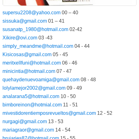
supersu2208@yahoo.com
00 – 40
sissuka@gmail.com
01 – 41
susanatp_1980@hotmail.com
02-42
Xikire@ovi.com
03 -43
simply_meandme@hotmail.com
04 - 44
Kisicosas@gmail.com
05 - 45
meritxellfuni@hotmail.com
06 - 46
minicintia@hotmail.com
07 - 47
quehaydenuevoamiga@gmail.com
08 - 48
lolylamejor2002@gmail.com
09 - 49
analarana5@hotmail.com
10 - 50
bimboreinon@hotmial.com
11 - 51
mivestidorentiemposrevueltos@gmail.com
12 - 52
nurgagi@gmail.com
13 - 53
mariagraor@gmail.com
14 - 54
brujaries87@hotmail.com
15 - 55