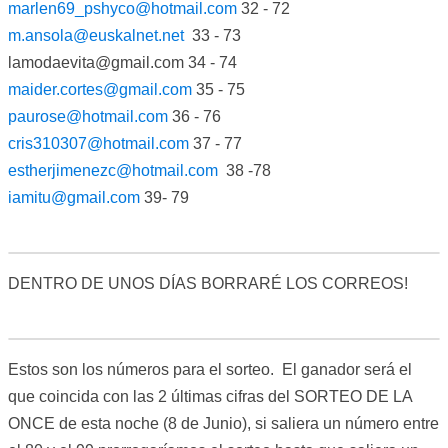
marlen69_pshyco@hotmail.com
32 - 72
m.ansola@euskalnet.net
33 - 73
lamodaevita@gmail.com
34 - 74
maider.cortes@gmail.com
35 - 75
paurose@hotmail.com
36 - 76
cris310307@hotmail.com
37 - 77
estherjimenezc@hotmail.com
38 -78
iamitu@gmail.com
39- 79
DENTRO DE UNOS DÍAS BORRARÉ LOS CORREOS!
Estos son los números para el sorteo. El ganador será el
que coincida con las 2 últimas cifras del SORTEO DE LA
ONCE de esta noche (8 de Junio), si saliera un número entre