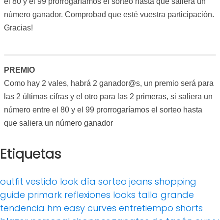
el 80 y el 99 prorrogaríamos el sorteo hasta que saliera un
número ganador. Comprobad que esté vuestra participación.
Gracias!
PREMIO
Como hay 2 vales, habrá 2 ganador@s, un premio será para
las 2 últimas cifras y el otro para las 2 primeras,
si saliera un
número entre el 80 y el 99 prorrogaríamos el sorteo hasta
que saliera un número ganador
Etiquetas
outfit
vestido
look día
sorteo
jeans
shopping
guide
primark
reflexiones
looks
talla grande
tendencia
hm
easy curves
entretiempo
shorts