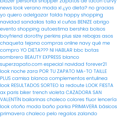
blazer
personal shopper
zapatos de tacón
curvy
news
look verano
moda xl
¿yo dieta? no gracias
yo quiero adelgazar
falda
happy shopping
navidad
sandalias
talla xl
cuñas
BENIZE
abrigo
evento
shopping
autoestima
bershka
bolsos
boyfriend
dorothy perkins
plus size
rebajas
asos
chaqueta tejana
compras online
navy
qué me
compro
YO DIETA??? NI HABLAR
bbc
botas
sombrero
BEAUTY EXPRESS
blanco
superzapato.com
especial navidad
forever21
look noche
zara
POR TU ZAPATO MA-TO
TAILLE
PLUS
camisa blanca
complementos
entulinea
look
RESULTADOS SORTEO
la redoute
LOOK FIESTA
ax paris
biker
trench
violeta
CAZADORA
SAN
VALENTÍN
bailarinas
chaleco
colores fluor
lencería
look otoño
moda baño
parka
PRIMAVERA
básicos
primavera
chaleco pelo
regalos
zalando