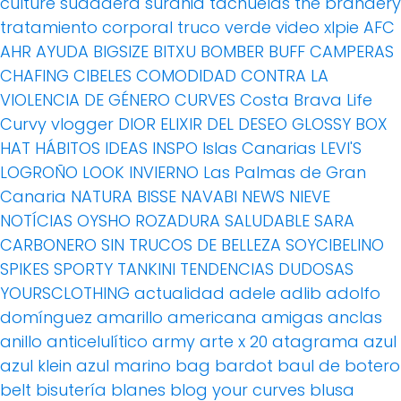
culture
sudadera
surania
tachuelas
the brandery
tratamiento corporal
truco
verde
video
xlpie
AFC
AHR
AYUDA
BIGSIZE
BITXU
BOMBER
BUFF
CAMPERAS
CHAFING
CIBELES
COMODIDAD
CONTRA LA
VIOLENCIA DE GÉNERO
CURVES
Costa Brava Life
Curvy vlogger
DIOR
ELIXIR DEL DESEO
GLOSSY BOX
HAT
HÁBITOS
IDEAS
INSPO
Islas Canarias
LEVI'S
LOGROÑO
LOOK INVIERNO
Las Palmas de Gran
Canaria
NATURA BISSE
NAVABI
NEWS
NIEVE
NOTÍCIAS
OYSHO
ROZADURA
SALUDABLE
SARA
CARBONERO
SIN TRUCOS DE BELLEZA
SOYCIBELINO
SPIKES
SPORTY
TANKINI
TENDENCIAS DUDOSAS
YOURSCLOTHING
actualidad
adele
adlib
adolfo
domínguez
amarillo
americana
amigas
anclas
anillo
anticelulítico
army
arte x 20
atagrama
azul
azul klein
azul marino
bag
bardot
baul de botero
belt
bisutería
blanes
blog your curves
blusa