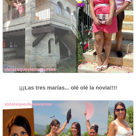
¡¡¡Las tres marías... olé olé la novia!!!!