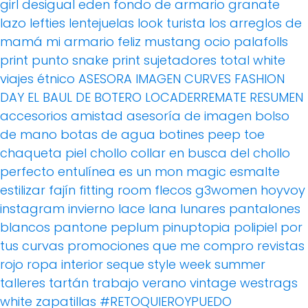
girl
desigual
eden
fondo de armario
granate
lazo
lefties
lentejuelas
look turista
los arreglos de
mamá
mi armario feliz
mustang
ocio
palafolls
print
punto
snake print
sujetadores
total white
viajes
étnico
ASESORA IMAGEN
CURVES FASHION
DAY
EL BAUL DE BOTERO
LOCADERREMATE
RESUMEN
accesorios
amistad
asesoría de imagen
bolso
de mano
botas de agua
botines peep toe
chaqueta piel
chollo
collar
en busca del chollo
perfecto
entulínea
es un mon magic
esmalte
estilizar
fajín
fitting room
flecos
g3women
hoyvoy
instagram
invierno
lace
lana
lunares
pantalones
blancos
pantone
peplum
pinuptopia
polipiel
por
tus curvas
promociones
que me compro
revistas
rojo
ropa interior
seque
style week
summer
talleres
tartán
trabajo
verano
vintage
westrags
white
zapatillas
#RETOQUIEROYPUEDO