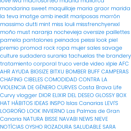
love
lwd
macrosorteo
madrid
mallorca
mandarina sweet
maquillaje
maria graor
marida
la teva imatge amb inedit
mariposas
marrón
massimo dutti
mint
miss louli
missfrenchyenxxl
moño
must
naranja
nochevieja
oversize
paillettes
pamela
pantalones
peinados
peissi look
piel
premio
promod
rock
ropa mujer
sales
savage
culture
sudadera
surania
tachuelas
the brandery
tratamiento corporal
truco
verde
video
xlpie
AFC
AHR
AYUDA
BIGSIZE
BITXU
BOMBER
BUFF
CAMPERAS
CHAFING
CIBELES
COMODIDAD
CONTRA LA
VIOLENCIA DE GÉNERO
CURVES
Costa Brava Life
Curvy vlogger
DIOR
ELIXIR DEL DESEO
GLOSSY BOX
HAT
HÁBITOS
IDEAS
INSPO
Islas Canarias
LEVI'S
LOGROÑO
LOOK INVIERNO
Las Palmas de Gran
Canaria
NATURA BISSE
NAVABI
NEWS
NIEVE
NOTÍCIAS
OYSHO
ROZADURA
SALUDABLE
SARA