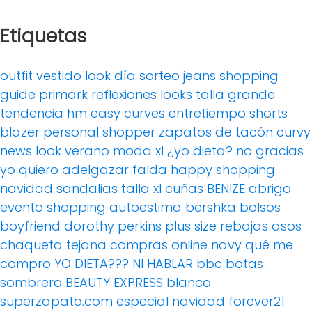
Etiquetas
outfit
vestido
look día
sorteo
jeans
shopping
guide
primark
reflexiones
looks
talla grande
tendencia
hm
easy curves
entretiempo
shorts
blazer
personal shopper
zapatos de tacón
curvy
news
look verano
moda xl
¿yo dieta? no gracias
yo quiero adelgazar
falda
happy shopping
navidad
sandalias
talla xl
cuñas
BENIZE
abrigo
evento
shopping
autoestima
bershka
bolsos
boyfriend
dorothy perkins
plus size
rebajas
asos
chaqueta tejana
compras online
navy
qué me
compro
YO DIETA??? NI HABLAR
bbc
botas
sombrero
BEAUTY EXPRESS
blanco
superzapato.com
especial navidad
forever21