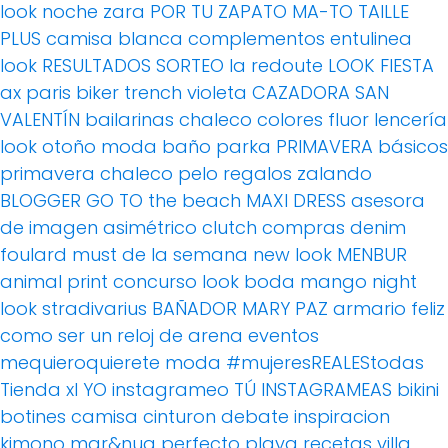
look noche
zara
POR TU ZAPATO MA-TO
TAILLE
PLUS
camisa blanca
complementos
entulinea
look
RESULTADOS SORTEO
la redoute
LOOK FIESTA
ax paris
biker
trench
violeta
CAZADORA
SAN
VALENTÍN
bailarinas
chaleco
colores fluor
lencería
look otoño
moda baño
parka
PRIMAVERA
básicos
primavera
chaleco pelo
regalos
zalando
BLOGGER
GO TO the beach
MAXI DRESS
asesora
de imagen
asimétrico
clutch
compras
denim
foulard
must de la semana
new look
MENBUR
animal print
concurso
look boda
mango
night
look
stradivarius
BAÑADOR
MARY PAZ
armario feliz
como ser un reloj de arena
eventos
mequieroquierete
moda
#mujeresREALEStodas
Tienda xl
YO instagrameo TÚ INSTAGRAMEAS
bikini
botines
camisa
cinturon
debate
inspiracion
kimono
mar&nua
perfecto
playa
recetas villa