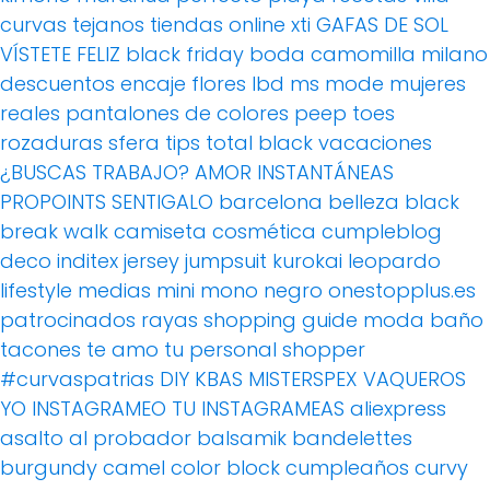
curvas
tejanos
tiendas online
xti
GAFAS DE SOL
VÍSTETE FELIZ
black friday
boda
camomilla milano
descuentos
encaje
flores
lbd
ms mode
mujeres
reales
pantalones de colores
peep toes
rozaduras
sfera
tips
total black
vacaciones
¿BUSCAS TRABAJO?
AMOR
INSTANTÁNEAS
PROPOINTS
SENTIGALO
barcelona
belleza
black
break walk
camiseta
cosmética
cumpleblog
deco
inditex
jersey
jumpsuit
kurokai
leopardo
lifestyle
medias
mini
mono
negro
onestopplus.es
patrocinados
rayas
shopping guide moda baño
tacones
te amo
tu personal shopper
#curvaspatrias
DIY
KBAS
MISTERSPEX
VAQUEROS
YO INSTAGRAMEO TU INSTAGRAMEAS
aliexpress
asalto al probador
balsamik
bandelettes
burgundy
camel
color block
cumpleaños
curvy