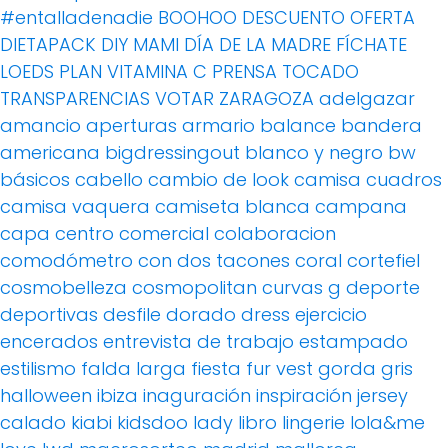
#entalladenadie
BOOHOO
DESCUENTO OFERTA
DIETAPACK
DIY MAMI
DÍA DE LA MADRE
FÍCHATE
LOEDS
PLAN VITAMINA C
PRENSA
TOCADO
TRANSPARENCIAS
VOTAR
ZARAGOZA
adelgazar
amancio
aperturas
armario
balance
bandera
americana
bigdressingout
blanco y negro
bw
básicos
cabello
cambio de look
camisa cuadros
camisa vaquera
camiseta blanca
campana
capa
centro comercial
colaboracion
comodómetro
con dos tacones
coral
cortefiel
cosmobelleza
cosmopolitan
curvas g
deporte
deportivas
desfile
dorado
dress
ejercicio
encerados
entrevista de trabajo
estampado
estilismo
falda larga
fiesta
fur vest
gorda
gris
halloween
ibiza
inaguración
inspiración
jersey
calado
kiabi
kidsdoo
lady
libro
lingerie
lola&me