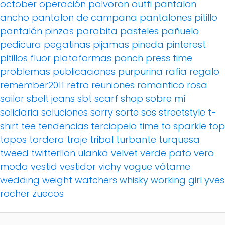
october
operación polvoron
outfi
pantalon
ancho
pantalon de campana
pantalones pitillo
pantalón pinzas
parabita
pasteles
pañuelo
pedicura
pegatinas
pijamas
pineda
pinterest
pitillos fluor
plataformas
ponch
press time
problemas
publicaciones
purpurina
rafia
regalo
remember2011
retro
reuniones
romantico
rosa
sailor
sbelt jeans
sbt
scarf
shop
sobre mí
solidaria
soluciones
sorry
sorte
sos
streetstyle
t-
shirt
tee
tendencias
terciopelo
time to sparkle
top
topos
tordera
traje
tribal
turbante
turquesa
tweed
twitterllon
ulanka
velvet
verde pato
vero
moda
vestid
vestidor
vichy
vogue
vótame
wedding
weight watchers
whisky
working girl
yves
rocher
zuecos