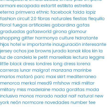
armani
escapada
estartit
estilista
estrellas
eterna primvera
ethnic
facebook
falda lapiz
fashion circuit 2.0
fibras naturales
fiestas
flequillo
floral
fuegos artificiales
gabardina
gafas
graduadas
gafasworld
girona
glamour
shopping
glitter
harmonya culture
hidratante
hijos
hotel w
importante
inauguración
interesante
jersey ochos
joe browns
jurado
kanak
kilos
kin
la
luz de candela
le petit marseillais
lectura
leggins
little black dress
londres
long dress
lorena
carreras
lunar
malgrat
manzana
marinbe
marlos
mataró parc
maxi skirt
mediterraneo
menorca
merkal
mesd9
mfshow
midi
militar
military
miss madelaine
moda gorditas
moda
inclusiva
monos
morado
nadal
naif
natural
new
york
neón
normcore
novedades
number tee