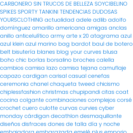
CARBONERO
SIN TRUCOS DE BELLEZA
SOYCIBELINO
SPIKES
SPORTY
TANKINI
TENDENCIAS DUDOSAS
YOURSCLOTHING
actualidad
adele
adlib
adolfo
domínguez
amarillo
americana
amigas
anclas
anillo
anticelulítico
army
arte x 20
atagrama
azul
azul klein
azul marino
bag
bardot
baul de botero
belt
bisutería
blanes
blog your curves
blusa
boho chic
borlas
borsalino
broches
calella
cambios
camisa lazo
camisa tejana
camuflaje
capazo
cardigan
carisal
casual
cenefas
ceremonia
chanel
chaqueta tweed
chicismo
chiplessfashion
christmas
chupipandi
citas
coat
cocina
colgante
combinaciones
complejos
corsé
crochet
cuero
culotte
curvas
curvies
cyber
monday
cárdigan
decathlon
desmaquillante
diseños
disfraces
dones de talla
día y noche
embajadora
embarazada
emelé plus
emporio