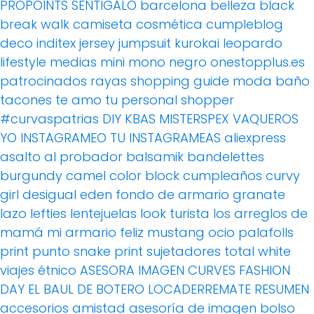
PROPOINTS
SENTIGALO
barcelona
belleza
black
break walk
camiseta
cosmética
cumpleblog
deco
inditex
jersey
jumpsuit
kurokai
leopardo
lifestyle
medias
mini
mono
negro
onestopplus.es
patrocinados
rayas
shopping guide moda baño
tacones
te amo
tu personal shopper
#curvaspatrias
DIY
KBAS
MISTERSPEX
VAQUEROS
YO INSTAGRAMEO TU INSTAGRAMEAS
aliexpress
asalto al probador
balsamik
bandelettes
burgundy
camel
color block
cumpleaños
curvy
girl
desigual
eden
fondo de armario
granate
lazo
lefties
lentejuelas
look turista
los arreglos de
mamá
mi armario feliz
mustang
ocio
palafolls
print
punto
snake print
sujetadores
total white
viajes
étnico
ASESORA IMAGEN
CURVES FASHION
DAY
EL BAUL DE BOTERO
LOCADERREMATE
RESUMEN
accesorios
amistad
asesoría de imagen
bolso