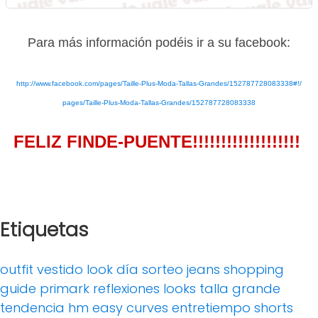
Para más información podéis ir a su facebook:
http://www.facebook.com/pages/
Taille-Plus-Moda-Tallas-
Grandes/152787728083338#!/
pages/Taille-Plus-Moda-Tallas-
Grandes/152787728083338
FELIZ FINDE-PUENTE!!!!!!!!!!!!!!!!!!!
MODA TALLA GRANDE BARCELONA XL BIG SIZE TALLAS GRANDES 46
Etiquetas
outfit
vestido
look día
sorteo
jeans
shopping
guide
primark
reflexiones
looks
talla grande
tendencia
hm
easy curves
entretiempo
shorts