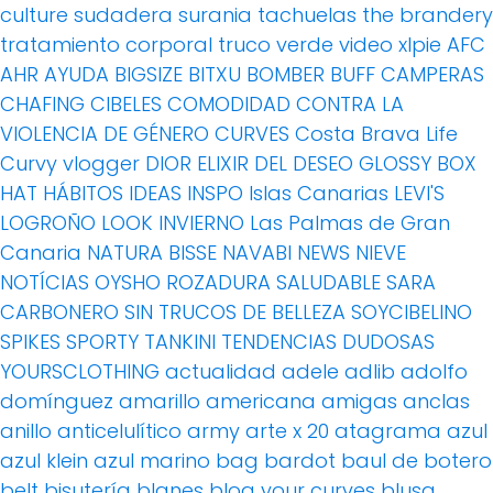
culture
sudadera
surania
tachuelas
the brandery
tratamiento corporal
truco
verde
video
xlpie
AFC
AHR
AYUDA
BIGSIZE
BITXU
BOMBER
BUFF
CAMPERAS
CHAFING
CIBELES
COMODIDAD
CONTRA LA
VIOLENCIA DE GÉNERO
CURVES
Costa Brava Life
Curvy vlogger
DIOR
ELIXIR DEL DESEO
GLOSSY BOX
HAT
HÁBITOS
IDEAS
INSPO
Islas Canarias
LEVI'S
LOGROÑO
LOOK INVIERNO
Las Palmas de Gran
Canaria
NATURA BISSE
NAVABI
NEWS
NIEVE
NOTÍCIAS
OYSHO
ROZADURA
SALUDABLE
SARA
CARBONERO
SIN TRUCOS DE BELLEZA
SOYCIBELINO
SPIKES
SPORTY
TANKINI
TENDENCIAS DUDOSAS
YOURSCLOTHING
actualidad
adele
adlib
adolfo
domínguez
amarillo
americana
amigas
anclas
anillo
anticelulítico
army
arte x 20
atagrama
azul
azul klein
azul marino
bag
bardot
baul de botero
belt
bisutería
blanes
blog your curves
blusa