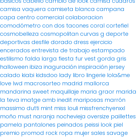
básicos
cabello
cambio de look
camisa cuadros
camisa vaquera
camiseta blanca
campana
capa
centro comercial
colaboracion
comodómetro
con dos tacones
coral
cortefiel
cosmobelleza
cosmopolitan
curvas g
deporte
deportivas
desfile
dorado
dress
ejercicio
encerados
entrevista de trabajo
estampado
estilismo
falda larga
fiesta
fur vest
gorda
gris
halloween
ibiza
inaguración
inspiración
jersey
calado
kiabi
kidsdoo
lady
libro
lingerie
lola&me
love
lwd
macrosorteo
madrid
mallorca
mandarina sweet
maquillaje
maria graor
marida
la teva imatge amb inedit
mariposas
marrón
massimo dutti
mint
miss louli
missfrenchyenxxl
moño
must
naranja
nochevieja
oversize
paillettes
pamela
pantalones
peinados
peissi look
piel
premio
promod
rock
ropa mujer
sales
savage