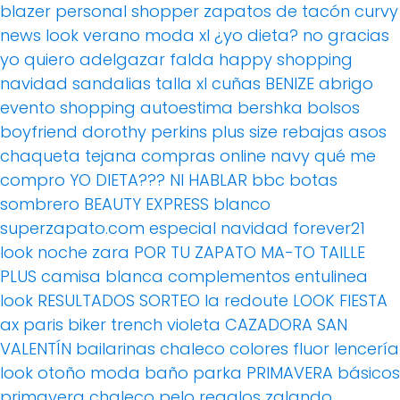
blazer
personal shopper
zapatos de tacón
curvy
news
look verano
moda xl
¿yo dieta? no gracias
yo quiero adelgazar
falda
happy shopping
navidad
sandalias
talla xl
cuñas
BENIZE
abrigo
evento
shopping
autoestima
bershka
bolsos
boyfriend
dorothy perkins
plus size
rebajas
asos
chaqueta tejana
compras online
navy
qué me
compro
YO DIETA??? NI HABLAR
bbc
botas
sombrero
BEAUTY EXPRESS
blanco
superzapato.com
especial navidad
forever21
look noche
zara
POR TU ZAPATO MA-TO
TAILLE
PLUS
camisa blanca
complementos
entulinea
look
RESULTADOS SORTEO
la redoute
LOOK FIESTA
ax paris
biker
trench
violeta
CAZADORA
SAN
VALENTÍN
bailarinas
chaleco
colores fluor
lencería
look otoño
moda baño
parka
PRIMAVERA
básicos
primavera
chaleco pelo
regalos
zalando