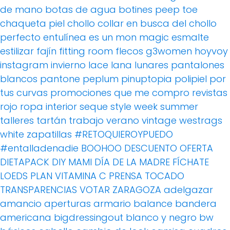
de mano
botas de agua
botines peep toe
chaqueta piel
chollo
collar
en busca del chollo
perfecto
entulínea
es un mon magic
esmalte
estilizar
fajín
fitting room
flecos
g3women
hoyvoy
instagram
invierno
lace
lana
lunares
pantalones
blancos
pantone
peplum
pinuptopia
polipiel
por
tus curvas
promociones
que me compro
revistas
rojo
ropa interior
seque
style week
summer
talleres
tartán
trabajo
verano
vintage
westrags
white
zapatillas
#RETOQUIEROYPUEDO
#entalladenadie
BOOHOO
DESCUENTO OFERTA
DIETAPACK
DIY MAMI
DÍA DE LA MADRE
FÍCHATE
LOEDS
PLAN VITAMINA C
PRENSA
TOCADO
TRANSPARENCIAS
VOTAR
ZARAGOZA
adelgazar
amancio
aperturas
armario
balance
bandera
americana
bigdressingout
blanco y negro
bw