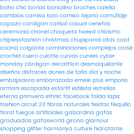
boho chic
borlas
borsalino
broches
calella
cambios
camisa lazo
camisa tejana
camuflaje
capazo
cardigan
carisal
casual
cenefas
ceremonia
chanel
chaqueta tweed
chicismo
chiplessfashion
christmas
chupipandi
citas
coat
cocina
colgante
combinaciones
complejos
corsé
crochet
cuero
culotte
curvas
curvies
cyber
monday
cárdigan
decathlon
desmaquillante
diseños
disfraces
dones de talla
día y noche
embajadora
embarazada
emelé plus
emporio
armani
escapada
estartit
estilista
estrellas
eterna primvera
ethnic
facebook
falda lapiz
fashion circuit 2.0
fibras naturales
fiestas
flequillo
floral
fuegos artificiales
gabardina
gafas
graduadas
gafasworld
girona
glamour
shopping
glitter
harmonya culture
hidratante