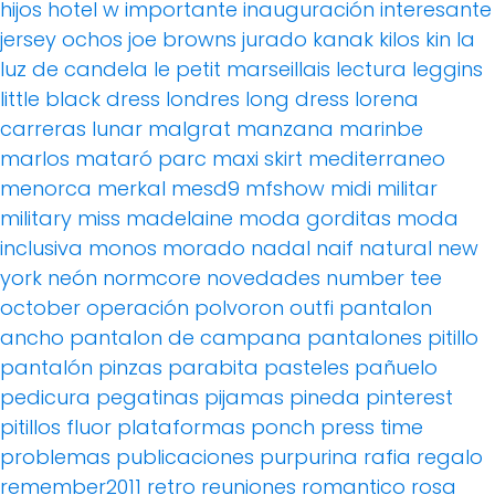
hijos
hotel w
importante
inauguración
interesante
jersey ochos
joe browns
jurado
kanak
kilos
kin
la
luz de candela
le petit marseillais
lectura
leggins
little black dress
londres
long dress
lorena
carreras
lunar
malgrat
manzana
marinbe
marlos
mataró parc
maxi skirt
mediterraneo
menorca
merkal
mesd9
mfshow
midi
militar
military
miss madelaine
moda gorditas
moda
inclusiva
monos
morado
nadal
naif
natural
new
york
neón
normcore
novedades
number tee
october
operación polvoron
outfi
pantalon
ancho
pantalon de campana
pantalones pitillo
pantalón pinzas
parabita
pasteles
pañuelo
pedicura
pegatinas
pijamas
pineda
pinterest
pitillos fluor
plataformas
ponch
press time
problemas
publicaciones
purpurina
rafia
regalo
remember2011
retro
reuniones
romantico
rosa