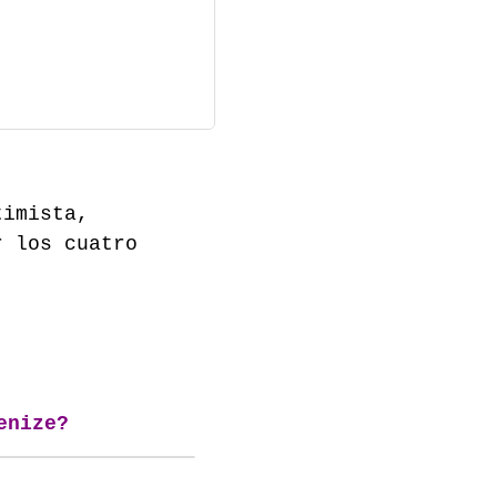
timista,
r los cuatro
enize?