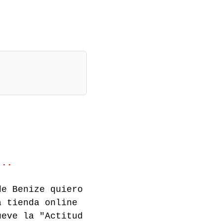
s...
e Benize quiero
a tienda online
ueve la "Actitud