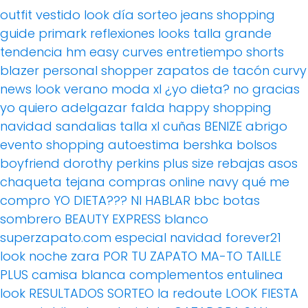
outfit
vestido
look día
sorteo
jeans
shopping
guide
primark
reflexiones
looks
talla grande
tendencia
hm
easy curves
entretiempo
shorts
blazer
personal shopper
zapatos de tacón
curvy
news
look verano
moda xl
¿yo dieta? no gracias
yo quiero adelgazar
falda
happy shopping
navidad
sandalias
talla xl
cuñas
BENIZE
abrigo
evento
shopping
autoestima
bershka
bolsos
boyfriend
dorothy perkins
plus size
rebajas
asos
chaqueta tejana
compras online
navy
qué me
compro
YO DIETA??? NI HABLAR
bbc
botas
sombrero
BEAUTY EXPRESS
blanco
superzapato.com
especial navidad
forever21
look noche
zara
POR TU ZAPATO MA-TO
TAILLE
PLUS
camisa blanca
complementos
entulinea
look
RESULTADOS SORTEO
la redoute
LOOK FIESTA