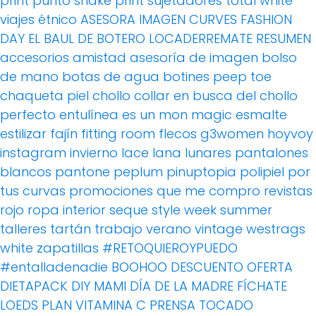
print
punto
snake print
sujetadores
total white
viajes
étnico
ASESORA IMAGEN
CURVES FASHION
DAY
EL BAUL DE BOTERO
LOCADERREMATE
RESUMEN
accesorios
amistad
asesoría de imagen
bolso
de mano
botas de agua
botines peep toe
chaqueta piel
chollo
collar
en busca del chollo
perfecto
entulínea
es un mon magic
esmalte
estilizar
fajín
fitting room
flecos
g3women
hoyvoy
instagram
invierno
lace
lana
lunares
pantalones
blancos
pantone
peplum
pinuptopia
polipiel
por
tus curvas
promociones
que me compro
revistas
rojo
ropa interior
seque
style week
summer
talleres
tartán
trabajo
verano
vintage
westrags
white
zapatillas
#RETOQUIEROYPUEDO
#entalladenadie
BOOHOO
DESCUENTO OFERTA
DIETAPACK
DIY MAMI
DÍA DE LA MADRE
FÍCHATE
LOEDS
PLAN VITAMINA C
PRENSA
TOCADO