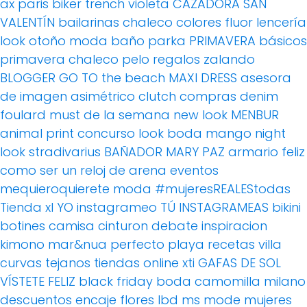
ax paris
biker
trench
violeta
CAZADORA
SAN
VALENTÍN
bailarinas
chaleco
colores fluor
lencería
look otoño
moda baño
parka
PRIMAVERA
básicos
primavera
chaleco pelo
regalos
zalando
BLOGGER
GO TO the beach
MAXI DRESS
asesora
de imagen
asimétrico
clutch
compras
denim
foulard
must de la semana
new look
MENBUR
animal print
concurso
look boda
mango
night
look
stradivarius
BAÑADOR
MARY PAZ
armario feliz
como ser un reloj de arena
eventos
mequieroquierete
moda
#mujeresREALEStodas
Tienda xl
YO instagrameo TÚ INSTAGRAMEAS
bikini
botines
camisa
cinturon
debate
inspiracion
kimono
mar&nua
perfecto
playa
recetas villa
curvas
tejanos
tiendas online
xti
GAFAS DE SOL
VÍSTETE FELIZ
black friday
boda
camomilla milano
descuentos
encaje
flores
lbd
ms mode
mujeres