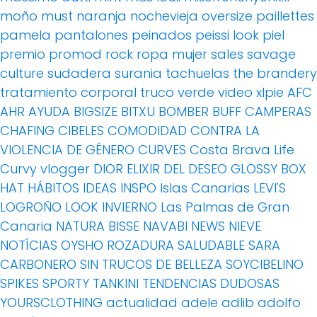
moño
must
naranja
nochevieja
oversize
paillettes
pamela
pantalones
peinados
peissi look
piel
premio
promod
rock
ropa mujer
sales
savage
culture
sudadera
surania
tachuelas
the brandery
tratamiento corporal
truco
verde
video
xlpie
AFC
AHR
AYUDA
BIGSIZE
BITXU
BOMBER
BUFF
CAMPERAS
CHAFING
CIBELES
COMODIDAD
CONTRA LA
VIOLENCIA DE GÉNERO
CURVES
Costa Brava Life
Curvy vlogger
DIOR
ELIXIR DEL DESEO
GLOSSY BOX
HAT
HÁBITOS
IDEAS
INSPO
Islas Canarias
LEVI'S
LOGROÑO
LOOK INVIERNO
Las Palmas de Gran
Canaria
NATURA BISSE
NAVABI
NEWS
NIEVE
NOTÍCIAS
OYSHO
ROZADURA
SALUDABLE
SARA
CARBONERO
SIN TRUCOS DE BELLEZA
SOYCIBELINO
SPIKES
SPORTY
TANKINI
TENDENCIAS DUDOSAS
YOURSCLOTHING
actualidad
adele
adlib
adolfo