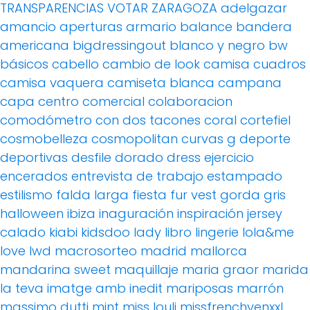
TRANSPARENCIAS
VOTAR
ZARAGOZA
adelgazar
amancio
aperturas
armario
balance
bandera
americana
bigdressingout
blanco y negro
bw
básicos
cabello
cambio de look
camisa cuadros
camisa vaquera
camiseta blanca
campana
capa
centro comercial
colaboracion
comodómetro
con dos tacones
coral
cortefiel
cosmobelleza
cosmopolitan
curvas g
deporte
deportivas
desfile
dorado
dress
ejercicio
encerados
entrevista de trabajo
estampado
estilismo
falda larga
fiesta
fur vest
gorda
gris
halloween
ibiza
inaguración
inspiración
jersey
calado
kiabi
kidsdoo
lady
libro
lingerie
lola&me
love
lwd
macrosorteo
madrid
mallorca
mandarina sweet
maquillaje
maria graor
marida
la teva imatge amb inedit
mariposas
marrón
massimo dutti
mint
miss louli
missfrenchyenxxl