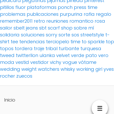
pedicura
pegatinas
pijamas
pineda
pinterest
pitillos fluor
plataformas
ponch
press time
problemas
publicaciones
purpurina
rafia
regalo
remember2011
retro
reuniones
romantico
rosa
sailor
sbelt jeans
sbt
scarf
shop
sobre mí
solidaria
soluciones
sorry
sorte
sos
streetstyle
t-
shirt
tee
tendencias
terciopelo
time to sparkle
top
topos
tordera
traje
tribal
turbante
turquesa
tweed
twitterllon
ulanka
velvet
verde pato
vero
moda
vestid
vestidor
vichy
vogue
vótame
wedding
weight watchers
whisky
working girl
yves
rocher
zuecos
Inicio
☰