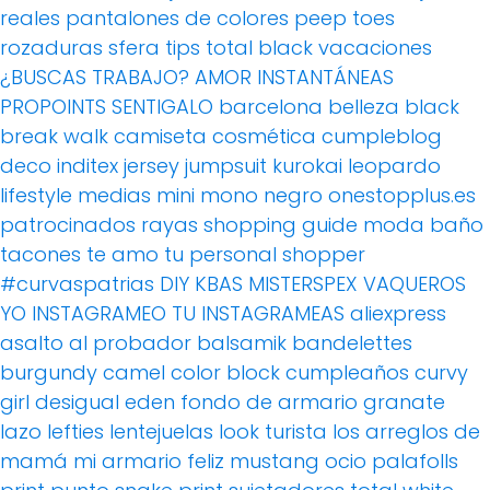
reales
pantalones de colores
peep toes
rozaduras
sfera
tips
total black
vacaciones
¿BUSCAS TRABAJO?
AMOR
INSTANTÁNEAS
PROPOINTS
SENTIGALO
barcelona
belleza
black
break walk
camiseta
cosmética
cumpleblog
deco
inditex
jersey
jumpsuit
kurokai
leopardo
lifestyle
medias
mini
mono
negro
onestopplus.es
patrocinados
rayas
shopping guide moda baño
tacones
te amo
tu personal shopper
#curvaspatrias
DIY
KBAS
MISTERSPEX
VAQUEROS
YO INSTAGRAMEO TU INSTAGRAMEAS
aliexpress
asalto al probador
balsamik
bandelettes
burgundy
camel
color block
cumpleaños
curvy
girl
desigual
eden
fondo de armario
granate
lazo
lefties
lentejuelas
look turista
los arreglos de
mamá
mi armario feliz
mustang
ocio
palafolls