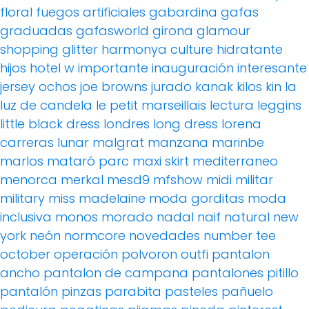
floral
fuegos artificiales
gabardina
gafas
graduadas
gafasworld
girona
glamour
shopping
glitter
harmonya culture
hidratante
hijos
hotel w
importante
inauguración
interesante
jersey ochos
joe browns
jurado
kanak
kilos
kin
la
luz de candela
le petit marseillais
lectura
leggins
little black dress
londres
long dress
lorena
carreras
lunar
malgrat
manzana
marinbe
marlos
mataró parc
maxi skirt
mediterraneo
menorca
merkal
mesd9
mfshow
midi
militar
military
miss madelaine
moda gorditas
moda
inclusiva
monos
morado
nadal
naif
natural
new
york
neón
normcore
novedades
number tee
october
operación polvoron
outfi
pantalon
ancho
pantalon de campana
pantalones pitillo
pantalón pinzas
parabita
pasteles
pañuelo