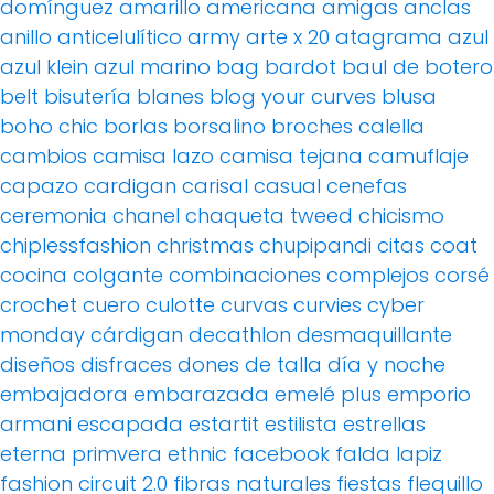
domínguez
amarillo
americana
amigas
anclas
anillo
anticelulítico
army
arte x 20
atagrama
azul
azul klein
azul marino
bag
bardot
baul de botero
belt
bisutería
blanes
blog your curves
blusa
boho chic
borlas
borsalino
broches
calella
cambios
camisa lazo
camisa tejana
camuflaje
capazo
cardigan
carisal
casual
cenefas
ceremonia
chanel
chaqueta tweed
chicismo
chiplessfashion
christmas
chupipandi
citas
coat
cocina
colgante
combinaciones
complejos
corsé
crochet
cuero
culotte
curvas
curvies
cyber
monday
cárdigan
decathlon
desmaquillante
diseños
disfraces
dones de talla
día y noche
embajadora
embarazada
emelé plus
emporio
armani
escapada
estartit
estilista
estrellas
eterna primvera
ethnic
facebook
falda lapiz
fashion circuit 2.0
fibras naturales
fiestas
flequillo