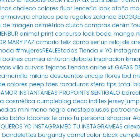
rinas
chaleco
colores fluor
lencería
look otoño
mo
 primavera
chaleco pelo
regalos
zalando
BLOGGE
a de imagen
asimétrico
clutch
compras
denim
fou
ENBUR
animal print
concurso
look boda
mango
n
OR
MARY PAZ
armario feliz
como ser un reloj de ar
moda
#mujeresREALEStodas
Tienda xl
YO instagra
i
botines
camisa
cinturon
debate
inspiracion
kimo
etas villa curvas
tejanos
tiendas online
xti
GAFAS D
camomilla milano
descuentos
encaje
flores
lbd
m
de colores
peep toes
rozaduras
sfera
tips
total b
AMOR
INSTANTÁNEAS
PROPOINTS
SENTIGALO
barce
ta
cosmética
cumpleblog
deco
inditex
jersey
jump
edias
mini
mono
negro
onestopplus.es
patrocina
oda baño
tacones
te amo
tu personal shopper
#c
AQUEROS
YO INSTAGRAMEO TU INSTAGRAMEAS
aliex
k
bandelettes
burgundy
camel
color block
cumpl