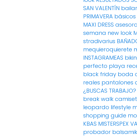
SAN VALENTÍN
baila
PRIMAVERA
básicos
MAXI DRESS
asesor
semana
new look
M
stradivarius
BAÑAD
mequieroquierete
INSTAGRAMEAS
bikin
perfecto
playa
rec
black friday
boda
reales
pantalones 
¿BUSCAS TRABAJO?
break walk
camise
leopardo
lifestyle
m
shopping guide m
KBAS
MISTERSPEX
V
probador
balsami