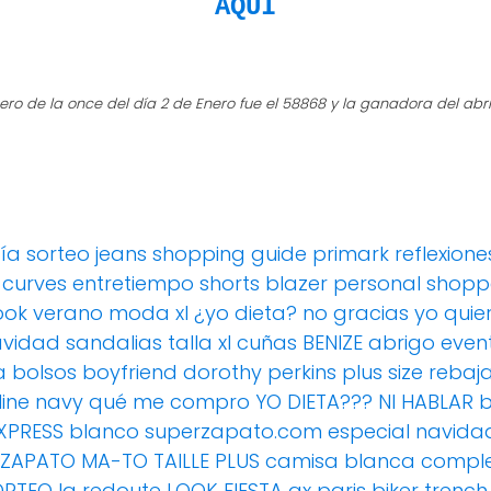
AQUÍ
ero de la once del día 2 de Enero fue el
58868
y la ganadora del abri
día
sorteo
jeans
shopping guide
primark
reflexione
 curves
entretiempo
shorts
blazer
personal shopp
ook verano
moda xl
¿yo dieta? no gracias yo qui
avidad
sandalias
talla xl
cuñas
BENIZE
abrigo
even
a
bolsos
boyfriend
dorothy perkins
plus size
rebaj
ine
navy
qué me compro
YO DIETA??? NI HABLAR
XPRESS
blanco
superzapato.com
especial navida
 ZAPATO MA-TO
TAILLE PLUS
camisa blanca
compl
ORTEO
la redoute
LOOK FIESTA
ax paris
biker
trench