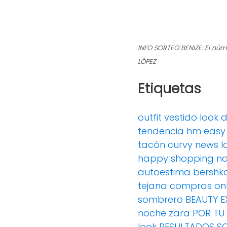
INFO SORTEO BENIZE: El núm
LÓPEZ
Etiquetas
outfit
vestido
look 
tendencia
hm
easy
tacón
curvy news
l
happy shopping
n
autoestima
bershk
tejana
compras onl
sombrero
BEAUTY E
noche
zara
POR TU
look
RESULTADOS S