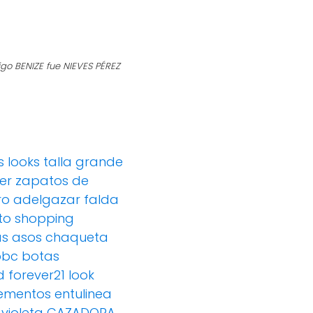
go BENIZE fue NIEVES PÉREZ
s
looks
talla grande
er
zapatos de
ero adelgazar
falda
to
shopping
as
asos
chaqueta
bbc
botas
d
forever21
look
ementos
entulinea
violeta
CAZADORA