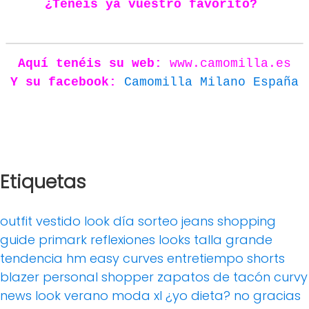
¿Tenéis ya vuestro favorito?
Aquí tenéis su web:
www.camomilla.es
Y su facebook:
Camomilla Milano España
bolsos barcelona originales lazos
Etiquetas
outfit
vestido
look día
sorteo
jeans
shopping
guide
primark
reflexiones
looks
talla grande
tendencia
hm
easy curves
entretiempo
shorts
blazer
personal shopper
zapatos de tacón
curvy
news
look verano
moda xl
¿yo dieta? no gracias