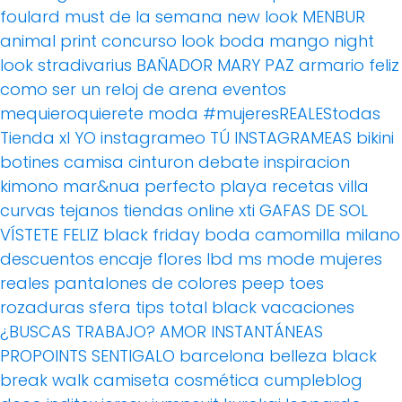
foulard
must de la semana
new look
MENBUR
animal print
concurso
look boda
mango
night
look
stradivarius
BAÑADOR
MARY PAZ
armario feliz
como ser un reloj de arena
eventos
mequieroquierete
moda
#mujeresREALEStodas
Tienda xl
YO instagrameo TÚ INSTAGRAMEAS
bikini
botines
camisa
cinturon
debate
inspiracion
kimono
mar&nua
perfecto
playa
recetas villa
curvas
tejanos
tiendas online
xti
GAFAS DE SOL
VÍSTETE FELIZ
black friday
boda
camomilla milano
descuentos
encaje
flores
lbd
ms mode
mujeres
reales
pantalones de colores
peep toes
rozaduras
sfera
tips
total black
vacaciones
¿BUSCAS TRABAJO?
AMOR
INSTANTÁNEAS
PROPOINTS
SENTIGALO
barcelona
belleza
black
break walk
camiseta
cosmética
cumpleblog