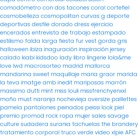
comodómetro
con dos tacones
coral
cortefiel
cosmobelleza
cosmopolitan
curvas g
deporte
deportivas
desfile
dorado
dress
ejercicio
encerados
entrevista de trabajo
estampado
estilismo
falda larga
fiesta
fur vest
gorda
gris
halloween
ibiza
inaguración
inspiración
jersey
calado
kiabi
kidsdoo
lady
libro
lingerie
lola&me
love
lwd
macrosorteo
madrid
mallorca
mandarina sweet
maquillaje
maria graor
marida
la teva imatge amb inedit
mariposas
marrón
massimo dutti
mint
miss louli
missfrenchyenxxl
moño
must
naranja
nochevieja
oversize
paillettes
pamela
pantalones
peinados
peissi look
piel
premio
promod
rock
ropa mujer
sales
savage
culture
sudadera
surania
tachuelas
the brandery
tratamiento corporal
truco
verde
video
xlpie
AFC