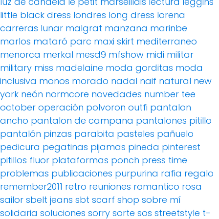
luz de candela
le petit marseillais
lectura
leggins
little black dress
londres
long dress
lorena
carreras
lunar
malgrat
manzana
marinbe
marlos
mataró parc
maxi skirt
mediterraneo
menorca
merkal
mesd9
mfshow
midi
militar
military
miss madelaine
moda gorditas
moda
inclusiva
monos
morado
nadal
naif
natural
new
york
neón
normcore
novedades
number tee
october
operación polvoron
outfi
pantalon
ancho
pantalon de campana
pantalones pitillo
pantalón pinzas
parabita
pasteles
pañuelo
pedicura
pegatinas
pijamas
pineda
pinterest
pitillos fluor
plataformas
ponch
press time
problemas
publicaciones
purpurina
rafia
regalo
remember2011
retro
reuniones
romantico
rosa
sailor
sbelt jeans
sbt
scarf
shop
sobre mí
solidaria
soluciones
sorry
sorte
sos
streetstyle
t-