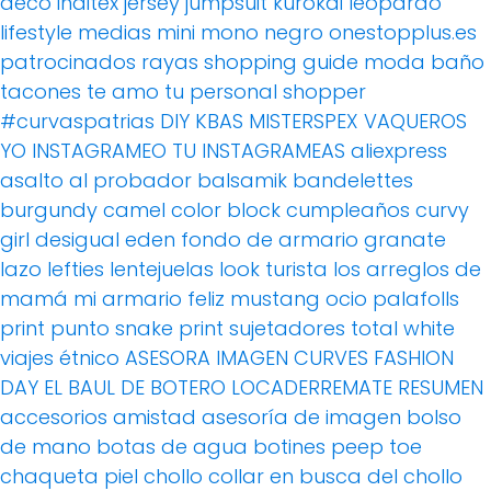
deco
inditex
jersey
jumpsuit
kurokai
leopardo
lifestyle
medias
mini
mono
negro
onestopplus.es
patrocinados
rayas
shopping guide moda baño
tacones
te amo
tu personal shopper
#curvaspatrias
DIY
KBAS
MISTERSPEX
VAQUEROS
YO INSTAGRAMEO TU INSTAGRAMEAS
aliexpress
asalto al probador
balsamik
bandelettes
burgundy
camel
color block
cumpleaños
curvy
girl
desigual
eden
fondo de armario
granate
lazo
lefties
lentejuelas
look turista
los arreglos de
mamá
mi armario feliz
mustang
ocio
palafolls
print
punto
snake print
sujetadores
total white
viajes
étnico
ASESORA IMAGEN
CURVES FASHION
DAY
EL BAUL DE BOTERO
LOCADERREMATE
RESUMEN
accesorios
amistad
asesoría de imagen
bolso
de mano
botas de agua
botines peep toe
chaqueta piel
chollo
collar
en busca del chollo