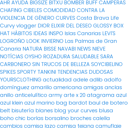
AHR
AYUDA
BIGSIZE
BITXU
BOMBER
BUFF
CAMPERAS
CHAFING
CIBELES
COMODIDAD
CONTRA LA
VIOLENCIA DE GÉNERO
CURVES
Costa Brava Life
Curvy vlogger
DIOR
ELIXIR DEL DESEO
GLOSSY BOX
HAT
HÁBITOS
IDEAS
INSPO
Islas Canarias
LEVI'S
LOGROÑO
LOOK INVIERNO
Las Palmas de Gran
Canaria
NATURA BISSE
NAVABI
NEWS
NIEVE
NOTÍCIAS
OYSHO
ROZADURA
SALUDABLE
SARA
CARBONERO
SIN TRUCOS DE BELLEZA
SOYCIBELINO
SPIKES
SPORTY
TANKINI
TENDENCIAS DUDOSAS
YOURSCLOTHING
actualidad
adele
adlib
adolfo
domínguez
amarillo
americana
amigas
anclas
anillo
anticelulítico
army
arte x 20
atagrama
azul
azul klein
azul marino
bag
bardot
baul de botero
belt
bisutería
blanes
blog your curves
blusa
boho chic
borlas
borsalino
broches
calella
cambios
camisa lazo
camisa tejana
camuflaje