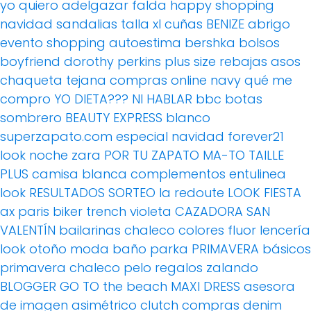
yo quiero adelgazar
falda
happy shopping
navidad
sandalias
talla xl
cuñas
BENIZE
abrigo
evento
shopping
autoestima
bershka
bolsos
boyfriend
dorothy perkins
plus size
rebajas
asos
chaqueta tejana
compras online
navy
qué me
compro
YO DIETA??? NI HABLAR
bbc
botas
sombrero
BEAUTY EXPRESS
blanco
superzapato.com
especial navidad
forever21
look noche
zara
POR TU ZAPATO MA-TO
TAILLE
PLUS
camisa blanca
complementos
entulinea
look
RESULTADOS SORTEO
la redoute
LOOK FIESTA
ax paris
biker
trench
violeta
CAZADORA
SAN
VALENTÍN
bailarinas
chaleco
colores fluor
lencería
look otoño
moda baño
parka
PRIMAVERA
básicos
primavera
chaleco pelo
regalos
zalando
BLOGGER
GO TO the beach
MAXI DRESS
asesora
de imagen
asimétrico
clutch
compras
denim