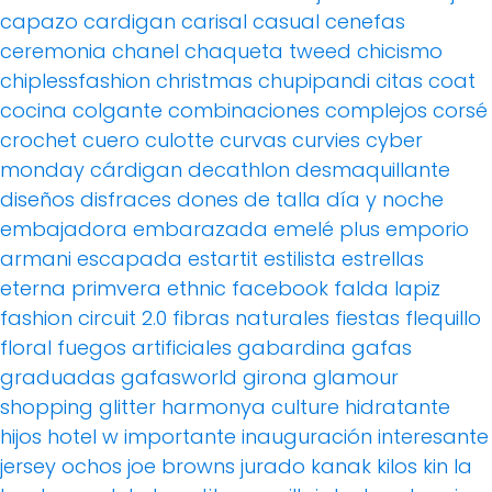
capazo
cardigan
carisal
casual
cenefas
ceremonia
chanel
chaqueta tweed
chicismo
chiplessfashion
christmas
chupipandi
citas
coat
cocina
colgante
combinaciones
complejos
corsé
crochet
cuero
culotte
curvas
curvies
cyber
monday
cárdigan
decathlon
desmaquillante
diseños
disfraces
dones de talla
día y noche
embajadora
embarazada
emelé plus
emporio
armani
escapada
estartit
estilista
estrellas
eterna primvera
ethnic
facebook
falda lapiz
fashion circuit 2.0
fibras naturales
fiestas
flequillo
floral
fuegos artificiales
gabardina
gafas
graduadas
gafasworld
girona
glamour
shopping
glitter
harmonya culture
hidratante
hijos
hotel w
importante
inauguración
interesante
jersey ochos
joe browns
jurado
kanak
kilos
kin
la