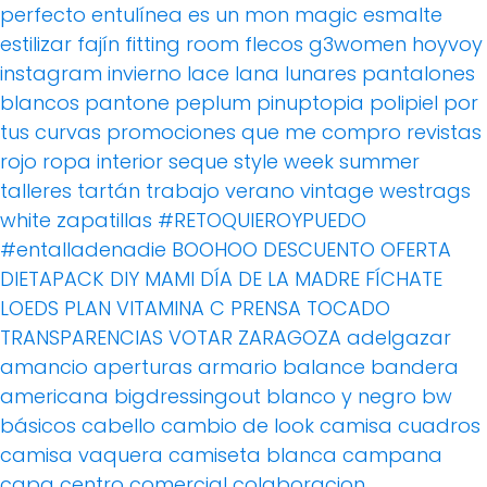
perfecto
entulínea
es un mon magic
esmalte
estilizar
fajín
fitting room
flecos
g3women
hoyvoy
instagram
invierno
lace
lana
lunares
pantalones
blancos
pantone
peplum
pinuptopia
polipiel
por
tus curvas
promociones
que me compro
revistas
rojo
ropa interior
seque
style week
summer
talleres
tartán
trabajo
verano
vintage
westrags
white
zapatillas
#RETOQUIEROYPUEDO
#entalladenadie
BOOHOO
DESCUENTO OFERTA
DIETAPACK
DIY MAMI
DÍA DE LA MADRE
FÍCHATE
LOEDS
PLAN VITAMINA C
PRENSA
TOCADO
TRANSPARENCIAS
VOTAR
ZARAGOZA
adelgazar
amancio
aperturas
armario
balance
bandera
americana
bigdressingout
blanco y negro
bw
básicos
cabello
cambio de look
camisa cuadros
camisa vaquera
camiseta blanca
campana
capa
centro comercial
colaboracion