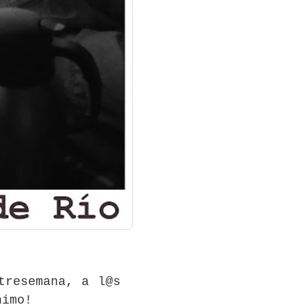
tresemana, a l@s
nimo!