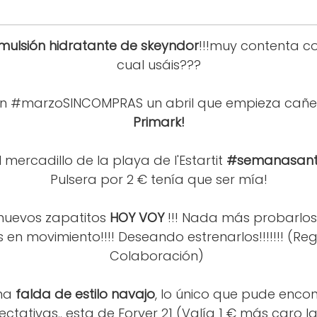
mulsión hidratante de skeyndor
!!!muy contenta co
cual usáis???
n #marzoSINCOMPRAS un abril que empieza cañe
Primark!
mercadillo de la playa de l'Estartit
#semanasan
Pulsera por 2 € tenía que ser mía!
nuevos zapatitos
HOY VOY
!!! Nada más probarlo
s en movimiento!!!! Deseando estrenarlos!!!!!!! (R
Colaboración)
na
falda de estilo navajo
, lo único que pude enco
ctativas.. esta de Forver 21 (Valía 1 € más caro la