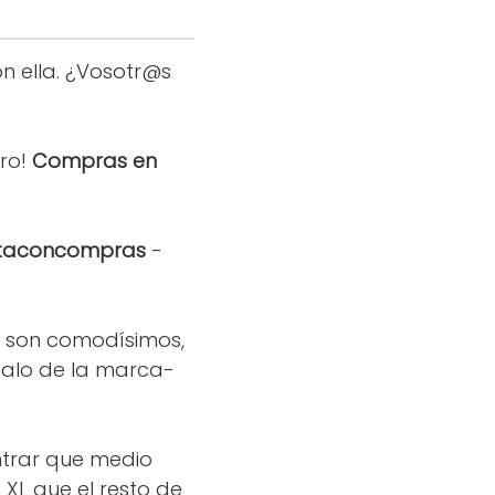
n ella. ¿Vosotr@s
ro!
Compras en
taconcompras
-
s son comodísimos,
egalo de la marca-
ntrar que medio
 XL que el resto de