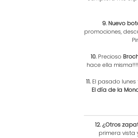
9. Nuevo bot
promociones, descu
P
10.
Precioso
Broc
hace ella misma!!
11.
El pasado lunes 
El día de la Mon
12.
¿Otros zapa
primera vista 