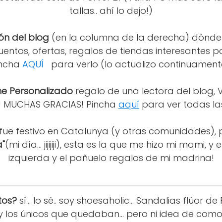
tallas.. ahí lo dejo!)
ón del blog
(en la columna de la derecha) dónde
entos, ofertas, regalos de tiendas interesantes p
incha
AQUÍ
para verlo (lo actualizo continuament
he Personalizado
regalo de una lectora del blog, Vi
!! MUCHAS GRACIAS! Pincha
aquí
para ver todas la
fue festivo en Catalunya (y otras comunidades), 
a"
(mi día... jijijiji), esta es la que me hizo mi mami, y
izquierda y el pañuelo regalos de mi madrina!
tos?
sí... lo sé.. soy shoesaholic... Sandalias flúor 
y los únicos que quedaban... pero ni idea de como