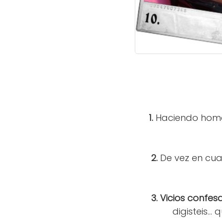
1.
Haciendo homen
2.
De vez en cua
3. Vicios confes
digisteis..