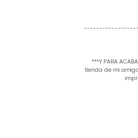
-----------------
***Y PARA ACABAR,
tienda de mi amiga
impr