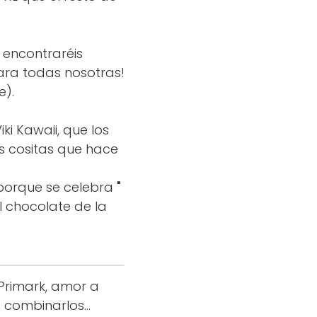
 encontraréis
ara todas nosotras!
e).
ki Kawaii, que los
s cositas que hace
porque se celebra
"
 el chocolate de la
de Primark, amor a
 combinarlos...