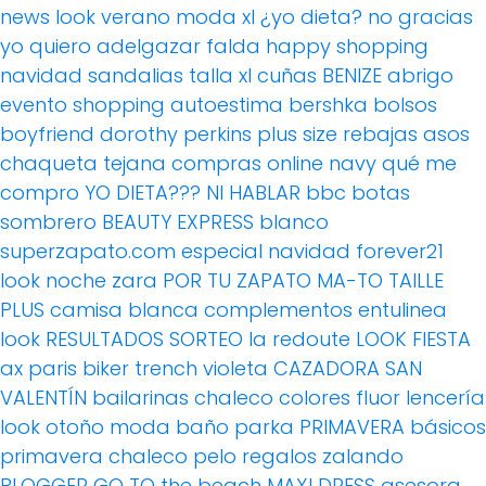
news
look verano
moda xl
¿yo dieta? no gracias
yo quiero adelgazar
falda
happy shopping
navidad
sandalias
talla xl
cuñas
BENIZE
abrigo
evento
shopping
autoestima
bershka
bolsos
boyfriend
dorothy perkins
plus size
rebajas
asos
chaqueta tejana
compras online
navy
qué me
compro
YO DIETA??? NI HABLAR
bbc
botas
sombrero
BEAUTY EXPRESS
blanco
superzapato.com
especial navidad
forever21
look noche
zara
POR TU ZAPATO MA-TO
TAILLE
PLUS
camisa blanca
complementos
entulinea
look
RESULTADOS SORTEO
la redoute
LOOK FIESTA
ax paris
biker
trench
violeta
CAZADORA
SAN
VALENTÍN
bailarinas
chaleco
colores fluor
lencería
look otoño
moda baño
parka
PRIMAVERA
básicos
primavera
chaleco pelo
regalos
zalando
BLOGGER
GO TO the beach
MAXI DRESS
asesora