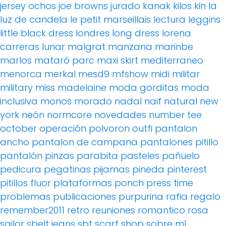
jersey ochos
joe browns
jurado
kanak
kilos
kin
la
luz de candela
le petit marseillais
lectura
leggins
little black dress
londres
long dress
lorena
carreras
lunar
malgrat
manzana
marinbe
marlos
mataró parc
maxi skirt
mediterraneo
menorca
merkal
mesd9
mfshow
midi
militar
military
miss madelaine
moda gorditas
moda
inclusiva
monos
morado
nadal
naif
natural
new
york
neón
normcore
novedades
number tee
october
operación polvoron
outfi
pantalon
ancho
pantalon de campana
pantalones pitillo
pantalón pinzas
parabita
pasteles
pañuelo
pedicura
pegatinas
pijamas
pineda
pinterest
pitillos fluor
plataformas
ponch
press time
problemas
publicaciones
purpurina
rafia
regalo
remember2011
retro
reuniones
romantico
rosa
sailor
sbelt jeans
sbt
scarf
shop
sobre mí