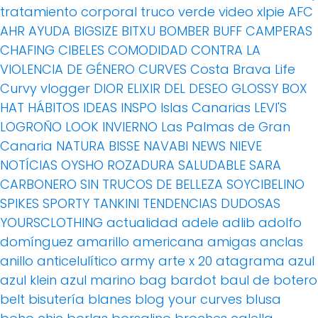
tratamiento corporal
truco
verde
video
xlpie
AFC
AHR
AYUDA
BIGSIZE
BITXU
BOMBER
BUFF
CAMPERAS
CHAFING
CIBELES
COMODIDAD
CONTRA LA
VIOLENCIA DE GÉNERO
CURVES
Costa Brava Life
Curvy vlogger
DIOR
ELIXIR DEL DESEO
GLOSSY BOX
HAT
HÁBITOS
IDEAS
INSPO
Islas Canarias
LEVI'S
LOGROÑO
LOOK INVIERNO
Las Palmas de Gran
Canaria
NATURA BISSE
NAVABI
NEWS
NIEVE
NOTÍCIAS
OYSHO
ROZADURA
SALUDABLE
SARA
CARBONERO
SIN TRUCOS DE BELLEZA
SOYCIBELINO
SPIKES
SPORTY
TANKINI
TENDENCIAS DUDOSAS
YOURSCLOTHING
actualidad
adele
adlib
adolfo
domínguez
amarillo
americana
amigas
anclas
anillo
anticelulítico
army
arte x 20
atagrama
azul
azul klein
azul marino
bag
bardot
baul de botero
belt
bisutería
blanes
blog your curves
blusa