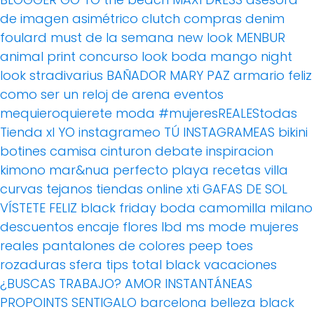
de imagen
asimétrico
clutch
compras
denim
foulard
must de la semana
new look
MENBUR
animal print
concurso
look boda
mango
night
look
stradivarius
BAÑADOR
MARY PAZ
armario feliz
como ser un reloj de arena
eventos
mequieroquierete
moda
#mujeresREALEStodas
Tienda xl
YO instagrameo TÚ INSTAGRAMEAS
bikini
botines
camisa
cinturon
debate
inspiracion
kimono
mar&nua
perfecto
playa
recetas villa
curvas
tejanos
tiendas online
xti
GAFAS DE SOL
VÍSTETE FELIZ
black friday
boda
camomilla milano
descuentos
encaje
flores
lbd
ms mode
mujeres
reales
pantalones de colores
peep toes
rozaduras
sfera
tips
total black
vacaciones
¿BUSCAS TRABAJO?
AMOR
INSTANTÁNEAS
PROPOINTS
SENTIGALO
barcelona
belleza
black