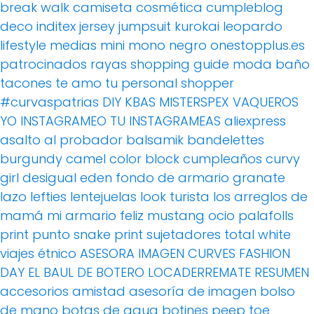
break walk
camiseta
cosmética
cumpleblog
deco
inditex
jersey
jumpsuit
kurokai
leopardo
lifestyle
medias
mini
mono
negro
onestopplus.es
patrocinados
rayas
shopping guide moda baño
tacones
te amo
tu personal shopper
#curvaspatrias
DIY
KBAS
MISTERSPEX
VAQUEROS
YO INSTAGRAMEO TU INSTAGRAMEAS
aliexpress
asalto al probador
balsamik
bandelettes
burgundy
camel
color block
cumpleaños
curvy
girl
desigual
eden
fondo de armario
granate
lazo
lefties
lentejuelas
look turista
los arreglos de
mamá
mi armario feliz
mustang
ocio
palafolls
print
punto
snake print
sujetadores
total white
viajes
étnico
ASESORA IMAGEN
CURVES FASHION
DAY
EL BAUL DE BOTERO
LOCADERREMATE
RESUMEN
accesorios
amistad
asesoría de imagen
bolso
de mano
botas de agua
botines peep toe