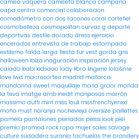
camisa vaquera
camiseta blanca
campana
capa
centro comercial
colaboracion
comodómetro
con dos tacones
coral
cortefiel
cosmobelleza
cosmopolitan
curvas g
deporte
deportivas
desfile
dorado
dress
ejercicio
encerados
entrevista de trabajo
estampado
estilismo
falda larga
fiesta
fur vest
gorda
gris
halloween
ibiza
inaguración
inspiración
jersey
calado
kiabi
kidsdoo
lady
libro
lingerie
lola&me
love
lwd
macrosorteo
madrid
mallorca
mandarina sweet
maquillaje
maria graor
marida
la teva imatge amb inedit
mariposas
marrón
massimo dutti
mint
miss louli
missfrenchyenxxl
moño
must
naranja
nochevieja
oversize
paillettes
pamela
pantalones
peinados
peissi look
piel
premio
promod
rock
ropa mujer
sales
savage
culture
sudadera
surania
tachuelas
the brandery