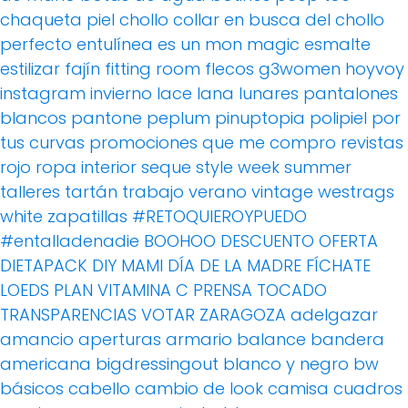
chaqueta piel
chollo
collar
en busca del chollo
perfecto
entulínea
es un mon magic
esmalte
estilizar
fajín
fitting room
flecos
g3women
hoyvoy
instagram
invierno
lace
lana
lunares
pantalones
blancos
pantone
peplum
pinuptopia
polipiel
por
tus curvas
promociones
que me compro
revistas
rojo
ropa interior
seque
style week
summer
talleres
tartán
trabajo
verano
vintage
westrags
white
zapatillas
#RETOQUIEROYPUEDO
#entalladenadie
BOOHOO
DESCUENTO OFERTA
DIETAPACK
DIY MAMI
DÍA DE LA MADRE
FÍCHATE
LOEDS
PLAN VITAMINA C
PRENSA
TOCADO
TRANSPARENCIAS
VOTAR
ZARAGOZA
adelgazar
amancio
aperturas
armario
balance
bandera
americana
bigdressingout
blanco y negro
bw
básicos
cabello
cambio de look
camisa cuadros