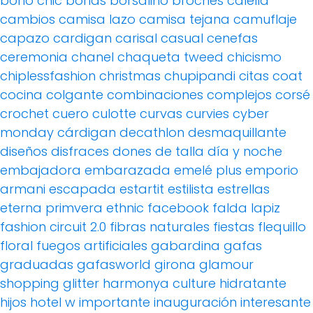
boho chic
borlas
borsalino
broches
calella
cambios
camisa lazo
camisa tejana
camuflaje
capazo
cardigan
carisal
casual
cenefas
ceremonia
chanel
chaqueta tweed
chicismo
chiplessfashion
christmas
chupipandi
citas
coat
cocina
colgante
combinaciones
complejos
corsé
crochet
cuero
culotte
curvas
curvies
cyber
monday
cárdigan
decathlon
desmaquillante
diseños
disfraces
dones de talla
día y noche
embajadora
embarazada
emelé plus
emporio
armani
escapada
estartit
estilista
estrellas
eterna primvera
ethnic
facebook
falda lapiz
fashion circuit 2.0
fibras naturales
fiestas
flequillo
floral
fuegos artificiales
gabardina
gafas
graduadas
gafasworld
girona
glamour
shopping
glitter
harmonya culture
hidratante
hijos
hotel w
importante
inauguración
interesante