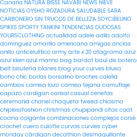
Canaria
NATURA BISSE
NAVABI
NEWS
NIEVE
NOTÍCIAS
OYSHO
ROZADURA
SALUDABLE
SARA
CARBONERO
SIN TRUCOS DE BELLEZA
SOYCIBELINO
SPIKES
SPORTY
TANKINI
TENDENCIAS DUDOSAS
YOURSCLOTHING
actualidad
adele
adlib
adolfo
domínguez
amarillo
americana
amigas
anclas
anillo
anticelulítico
army
arte x 20
atagrama
azul
azul klein
azul marino
bag
bardot
baul de botero
belt
bisutería
blanes
blog your curves
blusa
boho chic
borlas
borsalino
broches
calella
cambios
camisa lazo
camisa tejana
camuflaje
capazo
cardigan
carisal
casual
cenefas
ceremonia
chanel
chaqueta tweed
chicismo
chiplessfashion
christmas
chupipandi
citas
coat
cocina
colgante
combinaciones
complejos
corsé
crochet
cuero
culotte
curvas
curvies
cyber
monday
cárdigan
decathlon
desmaquillante