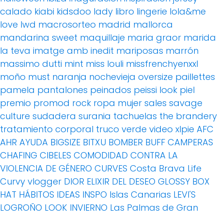
calado
kiabi
kidsdoo
lady
libro
lingerie
lola&me
love
lwd
macrosorteo
madrid
mallorca
mandarina sweet
maquillaje
maria graor
marida
la teva imatge amb inedit
mariposas
marrón
massimo dutti
mint
miss louli
missfrenchyenxxl
moño
must
naranja
nochevieja
oversize
paillettes
pamela
pantalones
peinados
peissi look
piel
premio
promod
rock
ropa mujer
sales
savage
culture
sudadera
surania
tachuelas
the brandery
tratamiento corporal
truco
verde
video
xlpie
AFC
AHR
AYUDA
BIGSIZE
BITXU
BOMBER
BUFF
CAMPERAS
CHAFING
CIBELES
COMODIDAD
CONTRA LA
VIOLENCIA DE GÉNERO
CURVES
Costa Brava Life
Curvy vlogger
DIOR
ELIXIR DEL DESEO
GLOSSY BOX
HAT
HÁBITOS
IDEAS
INSPO
Islas Canarias
LEVI'S
LOGROÑO
LOOK INVIERNO
Las Palmas de Gran