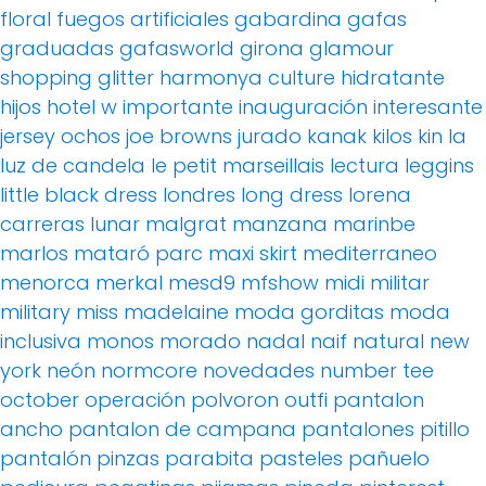
floral
fuegos artificiales
gabardina
gafas
graduadas
gafasworld
girona
glamour
shopping
glitter
harmonya culture
hidratante
hijos
hotel w
importante
inauguración
interesante
jersey ochos
joe browns
jurado
kanak
kilos
kin
la
luz de candela
le petit marseillais
lectura
leggins
little black dress
londres
long dress
lorena
carreras
lunar
malgrat
manzana
marinbe
marlos
mataró parc
maxi skirt
mediterraneo
menorca
merkal
mesd9
mfshow
midi
militar
military
miss madelaine
moda gorditas
moda
inclusiva
monos
morado
nadal
naif
natural
new
york
neón
normcore
novedades
number tee
october
operación polvoron
outfi
pantalon
ancho
pantalon de campana
pantalones pitillo
pantalón pinzas
parabita
pasteles
pañuelo