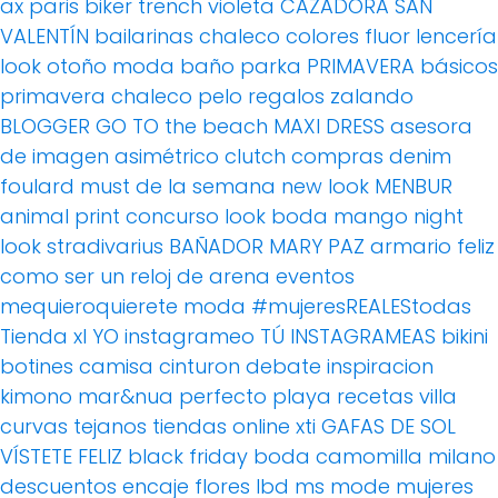
ax paris
biker
trench
violeta
CAZADORA
SAN
VALENTÍN
bailarinas
chaleco
colores fluor
lencería
look otoño
moda baño
parka
PRIMAVERA
básicos
primavera
chaleco pelo
regalos
zalando
BLOGGER
GO TO the beach
MAXI DRESS
asesora
de imagen
asimétrico
clutch
compras
denim
foulard
must de la semana
new look
MENBUR
animal print
concurso
look boda
mango
night
look
stradivarius
BAÑADOR
MARY PAZ
armario feliz
como ser un reloj de arena
eventos
mequieroquierete
moda
#mujeresREALEStodas
Tienda xl
YO instagrameo TÚ INSTAGRAMEAS
bikini
botines
camisa
cinturon
debate
inspiracion
kimono
mar&nua
perfecto
playa
recetas villa
curvas
tejanos
tiendas online
xti
GAFAS DE SOL
VÍSTETE FELIZ
black friday
boda
camomilla milano
descuentos
encaje
flores
lbd
ms mode
mujeres