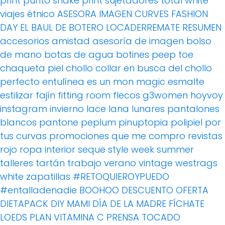
print
punto
snake print
sujetadores
total white
viajes
étnico
ASESORA IMAGEN
CURVES FASHION
DAY
EL BAUL DE BOTERO
LOCADERREMATE
RESUMEN
accesorios
amistad
asesoría de imagen
bolso
de mano
botas de agua
botines peep toe
chaqueta piel
chollo
collar
en busca del chollo
perfecto
entulínea
es un mon magic
esmalte
estilizar
fajín
fitting room
flecos
g3women
hoyvoy
instagram
invierno
lace
lana
lunares
pantalones
blancos
pantone
peplum
pinuptopia
polipiel
por
tus curvas
promociones
que me compro
revistas
rojo
ropa interior
seque
style week
summer
talleres
tartán
trabajo
verano
vintage
westrags
white
zapatillas
#RETOQUIEROYPUEDO
#entalladenadie
BOOHOO
DESCUENTO OFERTA
DIETAPACK
DIY MAMI
DÍA DE LA MADRE
FÍCHATE
LOEDS
PLAN VITAMINA C
PRENSA
TOCADO