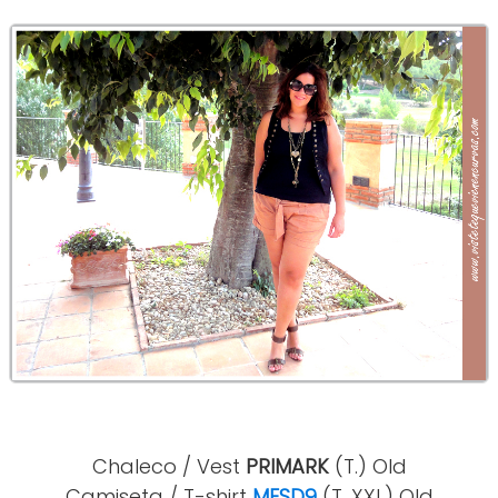
Chaleco / Vest
PRIMARK
(T.) Old
Camiseta / T-shirt
MESD9
(T. XXL) Old