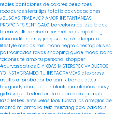
reales
pantalones de colores
peep toes
rozaduras
sfera
tips
total black
vacaciones
¿BUSCAS TRABAJO?
AMOR
INSTANTÁNEAS
PROPOINTS
SENTIGALO
barcelona
belleza
black
break walk
camiseta
cosmética
cumpleblog
deco
inditex
jersey
jumpsuit
kurokai
leopardo
lifestyle
medias
mini
mono
negro
onestopplus.es
patrocinados
rayas
shopping guide moda baño
tacones
te amo
tu personal shopper
#curvaspatrias
DIY
KBAS
MISTERSPEX
VAQUEROS
YO INSTAGRAMEO TU INSTAGRAMEAS
aliexpress
asalto al probador
balsamik
bandelettes
burgundy
camel
color block
cumpleaños
curvy
girl
desigual
eden
fondo de armario
granate
lazo
lefties
lentejuelas
look turista
los arreglos de
mamá
mi armario feliz
mustang
ocio
palafolls