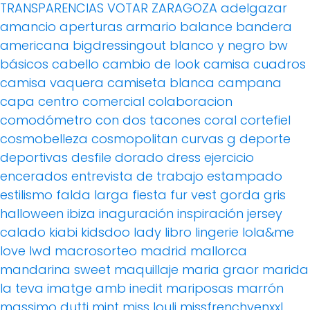
TRANSPARENCIAS
VOTAR
ZARAGOZA
adelgazar
amancio
aperturas
armario
balance
bandera
americana
bigdressingout
blanco y negro
bw
básicos
cabello
cambio de look
camisa cuadros
camisa vaquera
camiseta blanca
campana
capa
centro comercial
colaboracion
comodómetro
con dos tacones
coral
cortefiel
cosmobelleza
cosmopolitan
curvas g
deporte
deportivas
desfile
dorado
dress
ejercicio
encerados
entrevista de trabajo
estampado
estilismo
falda larga
fiesta
fur vest
gorda
gris
halloween
ibiza
inaguración
inspiración
jersey
calado
kiabi
kidsdoo
lady
libro
lingerie
lola&me
love
lwd
macrosorteo
madrid
mallorca
mandarina sweet
maquillaje
maria graor
marida
la teva imatge amb inedit
mariposas
marrón
massimo dutti
mint
miss louli
missfrenchyenxxl