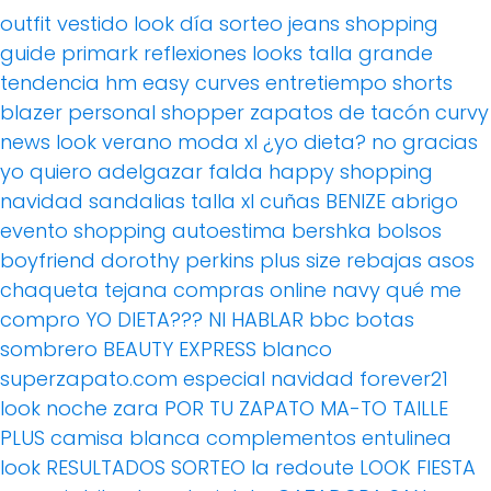
outfit
vestido
look día
sorteo
jeans
shopping
guide
primark
reflexiones
looks
talla grande
tendencia
hm
easy curves
entretiempo
shorts
blazer
personal shopper
zapatos de tacón
curvy
news
look verano
moda xl
¿yo dieta? no gracias
yo quiero adelgazar
falda
happy shopping
navidad
sandalias
talla xl
cuñas
BENIZE
abrigo
evento
shopping
autoestima
bershka
bolsos
boyfriend
dorothy perkins
plus size
rebajas
asos
chaqueta tejana
compras online
navy
qué me
compro
YO DIETA??? NI HABLAR
bbc
botas
sombrero
BEAUTY EXPRESS
blanco
superzapato.com
especial navidad
forever21
look noche
zara
POR TU ZAPATO MA-TO
TAILLE
PLUS
camisa blanca
complementos
entulinea
look
RESULTADOS SORTEO
la redoute
LOOK FIESTA