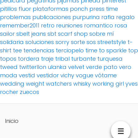
pedicura
pegatinas
pijamas
pineda
pinterest
pitillos fluor
plataformas
ponch
press time
problemas
publicaciones
purpurina
rafia
regalo
remember2011
retro
reuniones
romantico
rosa
sailor
sbelt jeans
sbt
scarf
shop
sobre mí
solidaria
soluciones
sorry
sorte
sos
streetstyle
t-
shirt
tee
tendencias
terciopelo
time to sparkle
top
topos
tordera
traje
tribal
turbante
turquesa
tweed
twitterllon
ulanka
velvet
verde pato
vero
moda
vestid
vestidor
vichy
vogue
vótame
wedding
weight watchers
whisky
working girl
yves
rocher
zuecos
Inicio
☰