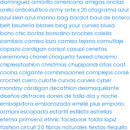
domínguez
amarillo
americana
amigas
anclas
anillo
anticelulítico
army
arte x 20
atagrama
azul
azul klein
azul marino
bag
bardot
baul de botero
belt
bisutería
blanes
blog your curves
blusa
boho chic
borlas
borsalino
broches
calella
cambios
camisa lazo
camisa tejana
camuflaje
capazo
cardigan
carisal
casual
cenefas
ceremonia
chanel
chaqueta tweed
chicismo
chiplessfashion
christmas
chupipandi
citas
coat
cocina
colgante
combinaciones
complejos
corsé
crochet
cuero
culotte
curvas
curvies
cyber
monday
cárdigan
decathlon
desmaquillante
diseños
disfraces
dones de talla
día y noche
embajadora
embarazada
emelé plus
emporio
armani
escapada
estartit
estilista
estrellas
eterna primvera
ethnic
facebook
falda lapiz
fashion circuit 2.0
fibras naturales
fiestas
flequillo