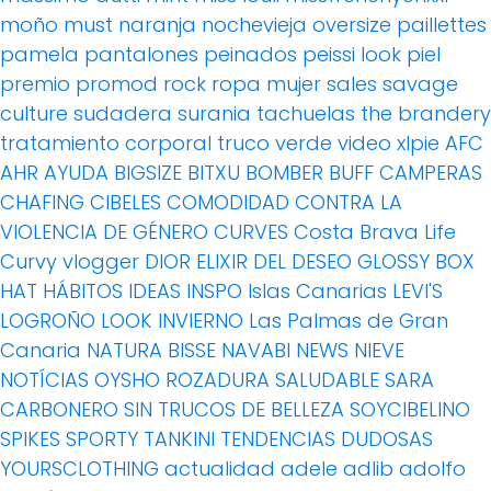
moño
must
naranja
nochevieja
oversize
paillettes
pamela
pantalones
peinados
peissi look
piel
premio
promod
rock
ropa mujer
sales
savage
culture
sudadera
surania
tachuelas
the brandery
tratamiento corporal
truco
verde
video
xlpie
AFC
AHR
AYUDA
BIGSIZE
BITXU
BOMBER
BUFF
CAMPERAS
CHAFING
CIBELES
COMODIDAD
CONTRA LA
VIOLENCIA DE GÉNERO
CURVES
Costa Brava Life
Curvy vlogger
DIOR
ELIXIR DEL DESEO
GLOSSY BOX
HAT
HÁBITOS
IDEAS
INSPO
Islas Canarias
LEVI'S
LOGROÑO
LOOK INVIERNO
Las Palmas de Gran
Canaria
NATURA BISSE
NAVABI
NEWS
NIEVE
NOTÍCIAS
OYSHO
ROZADURA
SALUDABLE
SARA
CARBONERO
SIN TRUCOS DE BELLEZA
SOYCIBELINO
SPIKES
SPORTY
TANKINI
TENDENCIAS DUDOSAS
YOURSCLOTHING
actualidad
adele
adlib
adolfo