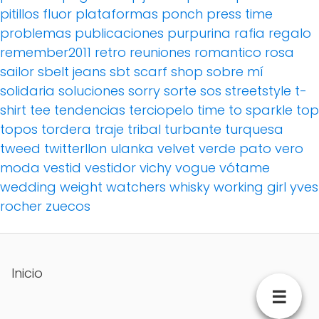
pitillos fluor
plataformas
ponch
press time
problemas
publicaciones
purpurina
rafia
regalo
remember2011
retro
reuniones
romantico
rosa
sailor
sbelt jeans
sbt
scarf
shop
sobre mí
solidaria
soluciones
sorry
sorte
sos
streetstyle
t-
shirt
tee
tendencias
terciopelo
time to sparkle
top
topos
tordera
traje
tribal
turbante
turquesa
tweed
twitterllon
ulanka
velvet
verde pato
vero
moda
vestid
vestidor
vichy
vogue
vótame
wedding
weight watchers
whisky
working girl
yves
rocher
zuecos
Inicio
☰