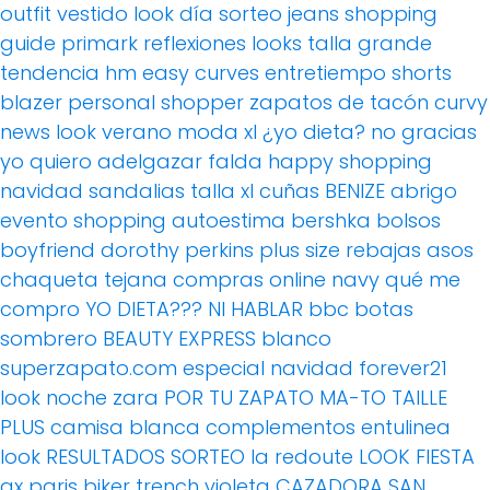
outfit
vestido
look día
sorteo
jeans
shopping
guide
primark
reflexiones
looks
talla grande
tendencia
hm
easy curves
entretiempo
shorts
blazer
personal shopper
zapatos de tacón
curvy
news
look verano
moda xl
¿yo dieta? no gracias
yo quiero adelgazar
falda
happy shopping
navidad
sandalias
talla xl
cuñas
BENIZE
abrigo
evento
shopping
autoestima
bershka
bolsos
boyfriend
dorothy perkins
plus size
rebajas
asos
chaqueta tejana
compras online
navy
qué me
compro
YO DIETA??? NI HABLAR
bbc
botas
sombrero
BEAUTY EXPRESS
blanco
superzapato.com
especial navidad
forever21
look noche
zara
POR TU ZAPATO MA-TO
TAILLE
PLUS
camisa blanca
complementos
entulinea
look
RESULTADOS SORTEO
la redoute
LOOK FIESTA
ax paris
biker
trench
violeta
CAZADORA
SAN