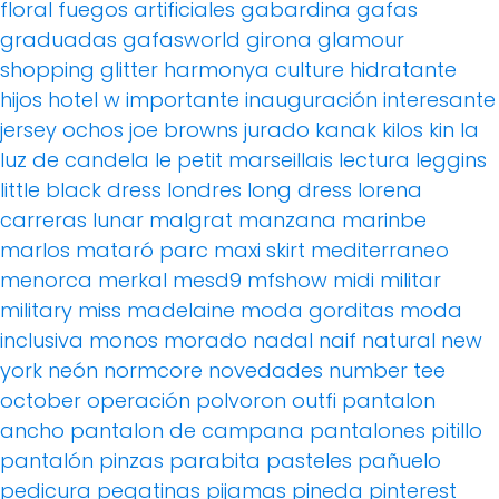
floral
fuegos artificiales
gabardina
gafas
graduadas
gafasworld
girona
glamour
shopping
glitter
harmonya culture
hidratante
hijos
hotel w
importante
inauguración
interesante
jersey ochos
joe browns
jurado
kanak
kilos
kin
la
luz de candela
le petit marseillais
lectura
leggins
little black dress
londres
long dress
lorena
carreras
lunar
malgrat
manzana
marinbe
marlos
mataró parc
maxi skirt
mediterraneo
menorca
merkal
mesd9
mfshow
midi
militar
military
miss madelaine
moda gorditas
moda
inclusiva
monos
morado
nadal
naif
natural
new
york
neón
normcore
novedades
number tee
october
operación polvoron
outfi
pantalon
ancho
pantalon de campana
pantalones pitillo
pantalón pinzas
parabita
pasteles
pañuelo
pedicura
pegatinas
pijamas
pineda
pinterest