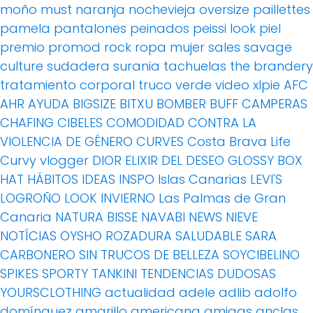
moño
must
naranja
nochevieja
oversize
paillettes
pamela
pantalones
peinados
peissi look
piel
premio
promod
rock
ropa mujer
sales
savage
culture
sudadera
surania
tachuelas
the brandery
tratamiento corporal
truco
verde
video
xlpie
AFC
AHR
AYUDA
BIGSIZE
BITXU
BOMBER
BUFF
CAMPERAS
CHAFING
CIBELES
COMODIDAD
CONTRA LA
VIOLENCIA DE GÉNERO
CURVES
Costa Brava Life
Curvy vlogger
DIOR
ELIXIR DEL DESEO
GLOSSY BOX
HAT
HÁBITOS
IDEAS
INSPO
Islas Canarias
LEVI'S
LOGROÑO
LOOK INVIERNO
Las Palmas de Gran
Canaria
NATURA BISSE
NAVABI
NEWS
NIEVE
NOTÍCIAS
OYSHO
ROZADURA
SALUDABLE
SARA
CARBONERO
SIN TRUCOS DE BELLEZA
SOYCIBELINO
SPIKES
SPORTY
TANKINI
TENDENCIAS DUDOSAS
YOURSCLOTHING
actualidad
adele
adlib
adolfo
domínguez
amarillo
americana
amigas
anclas