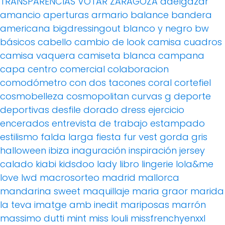
TRANSPARENCIAS
VOTAR
ZARAGOZA
adelgazar
amancio
aperturas
armario
balance
bandera
americana
bigdressingout
blanco y negro
bw
básicos
cabello
cambio de look
camisa cuadros
camisa vaquera
camiseta blanca
campana
capa
centro comercial
colaboracion
comodómetro
con dos tacones
coral
cortefiel
cosmobelleza
cosmopolitan
curvas g
deporte
deportivas
desfile
dorado
dress
ejercicio
encerados
entrevista de trabajo
estampado
estilismo
falda larga
fiesta
fur vest
gorda
gris
halloween
ibiza
inaguración
inspiración
jersey
calado
kiabi
kidsdoo
lady
libro
lingerie
lola&me
love
lwd
macrosorteo
madrid
mallorca
mandarina sweet
maquillaje
maria graor
marida
la teva imatge amb inedit
mariposas
marrón
massimo dutti
mint
miss louli
missfrenchyenxxl