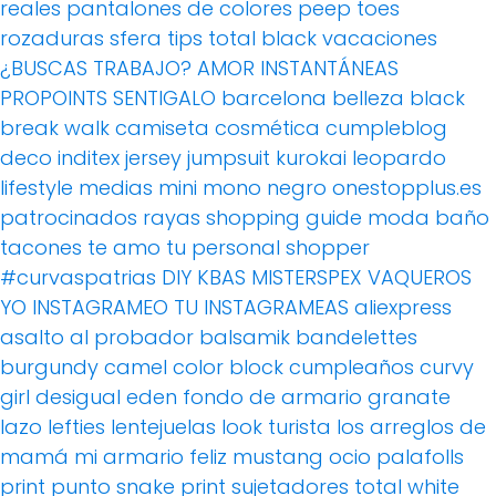
reales
pantalones de colores
peep toes
rozaduras
sfera
tips
total black
vacaciones
¿BUSCAS TRABAJO?
AMOR
INSTANTÁNEAS
PROPOINTS
SENTIGALO
barcelona
belleza
black
break walk
camiseta
cosmética
cumpleblog
deco
inditex
jersey
jumpsuit
kurokai
leopardo
lifestyle
medias
mini
mono
negro
onestopplus.es
patrocinados
rayas
shopping guide moda baño
tacones
te amo
tu personal shopper
#curvaspatrias
DIY
KBAS
MISTERSPEX
VAQUEROS
YO INSTAGRAMEO TU INSTAGRAMEAS
aliexpress
asalto al probador
balsamik
bandelettes
burgundy
camel
color block
cumpleaños
curvy
girl
desigual
eden
fondo de armario
granate
lazo
lefties
lentejuelas
look turista
los arreglos de
mamá
mi armario feliz
mustang
ocio
palafolls
print
punto
snake print
sujetadores
total white