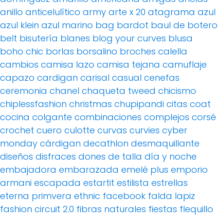
anillo
anticelulítico
army
arte x 20
atagrama
azul
azul klein
azul marino
bag
bardot
baul de botero
belt
bisutería
blanes
blog your curves
blusa
boho chic
borlas
borsalino
broches
calella
cambios
camisa lazo
camisa tejana
camuflaje
capazo
cardigan
carisal
casual
cenefas
ceremonia
chanel
chaqueta tweed
chicismo
chiplessfashion
christmas
chupipandi
citas
coat
cocina
colgante
combinaciones
complejos
corsé
crochet
cuero
culotte
curvas
curvies
cyber
monday
cárdigan
decathlon
desmaquillante
diseños
disfraces
dones de talla
día y noche
embajadora
embarazada
emelé plus
emporio
armani
escapada
estartit
estilista
estrellas
eterna primvera
ethnic
facebook
falda lapiz
fashion circuit 2.0
fibras naturales
fiestas
flequillo