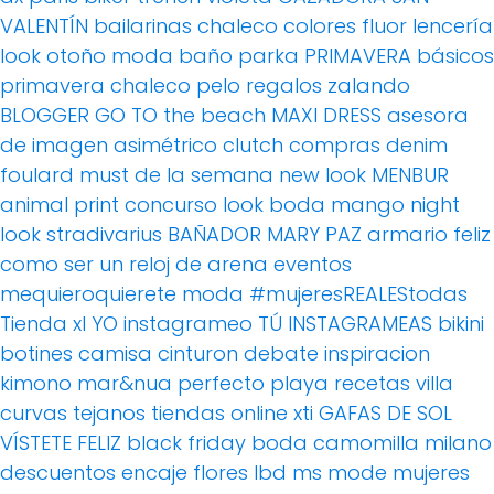
VALENTÍN
bailarinas
chaleco
colores fluor
lencería
look otoño
moda baño
parka
PRIMAVERA
básicos
primavera
chaleco pelo
regalos
zalando
BLOGGER
GO TO the beach
MAXI DRESS
asesora
de imagen
asimétrico
clutch
compras
denim
foulard
must de la semana
new look
MENBUR
animal print
concurso
look boda
mango
night
look
stradivarius
BAÑADOR
MARY PAZ
armario feliz
como ser un reloj de arena
eventos
mequieroquierete
moda
#mujeresREALEStodas
Tienda xl
YO instagrameo TÚ INSTAGRAMEAS
bikini
botines
camisa
cinturon
debate
inspiracion
kimono
mar&nua
perfecto
playa
recetas villa
curvas
tejanos
tiendas online
xti
GAFAS DE SOL
VÍSTETE FELIZ
black friday
boda
camomilla milano
descuentos
encaje
flores
lbd
ms mode
mujeres