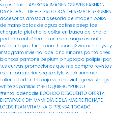
viajes
étnico
ASESORA IMAGEN
CURVES FASHION
DAY
EL BAUL DE BOTERO
LOCADERREMATE
RESUMEN
accesorios
amistad
asesoría de imagen
bolso
de mano
botas de agua
botines peep toe
chaqueta piel
chollo
collar
en busca del chollo
perfecto
entulínea
es un mon magic
esmalte
estilizar
fajín
fitting room
flecos
g3women
hoyvoy
instagram
invierno
lace
lana
lunares
pantalones
blancos
pantone
peplum
pinuptopia
polipiel
por
tus curvas
promociones
que me compro
revistas
rojo
ropa interior
seque
style week
summer
talleres
tartán
trabajo
verano
vintage
westrags
white
zapatillas
#RETOQUIEROYPUEDO
#entalladenadie
BOOHOO
DESCUENTO OFERTA
DIETAPACK
DIY MAMI
DÍA DE LA MADRE
FÍCHATE
LOEDS
PLAN VITAMINA C
PRENSA
TOCADO