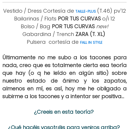
Vestido / Dress Cortesía de
(T.46) pv'12
TAILLE-PLUS
Bailarinas / Flats
POR TUS CURVAS
o/i 12
Bolso / Bag
POR TUS CURVAS
new!
Gabardina / Trench
ZARA (T. XL)
Pulsera cortesía de
FALL IN STYLE
Últimamente no me subo a los tacones para
nada, creo que es totalmente cierta esa teoría
que hay (o q he leído en algún sitio) sobre
nuestro estado de ánimo y los zapatos,
almenos en mí, es así, hoy me he obligado a
subirme a los tacones y a intentar ser positiva...
¿Creeis en esta teoría?
¿Qué hacéis vosotr@s para veniros arriba?