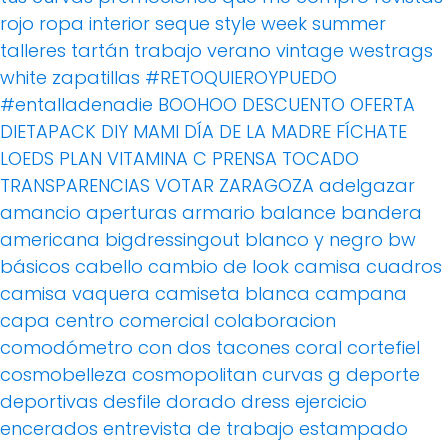
rojo
ropa interior
seque
style week
summer
talleres
tartán
trabajo
verano
vintage
westrags
white
zapatillas
#RETOQUIEROYPUEDO
#entalladenadie
BOOHOO
DESCUENTO OFERTA
DIETAPACK
DIY MAMI
DÍA DE LA MADRE
FÍCHATE
LOEDS
PLAN VITAMINA C
PRENSA
TOCADO
TRANSPARENCIAS
VOTAR
ZARAGOZA
adelgazar
amancio
aperturas
armario
balance
bandera
americana
bigdressingout
blanco y negro
bw
básicos
cabello
cambio de look
camisa cuadros
camisa vaquera
camiseta blanca
campana
capa
centro comercial
colaboracion
comodómetro
con dos tacones
coral
cortefiel
cosmobelleza
cosmopolitan
curvas g
deporte
deportivas
desfile
dorado
dress
ejercicio
encerados
entrevista de trabajo
estampado