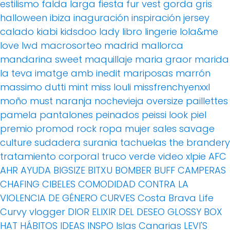
estilismo
falda larga
fiesta
fur vest
gorda
gris
halloween
ibiza
inaguración
inspiración
jersey
calado
kiabi
kidsdoo
lady
libro
lingerie
lola&me
love
lwd
macrosorteo
madrid
mallorca
mandarina sweet
maquillaje
maria graor
marida
la teva imatge amb inedit
mariposas
marrón
massimo dutti
mint
miss louli
missfrenchyenxxl
moño
must
naranja
nochevieja
oversize
paillettes
pamela
pantalones
peinados
peissi look
piel
premio
promod
rock
ropa mujer
sales
savage
culture
sudadera
surania
tachuelas
the brandery
tratamiento corporal
truco
verde
video
xlpie
AFC
AHR
AYUDA
BIGSIZE
BITXU
BOMBER
BUFF
CAMPERAS
CHAFING
CIBELES
COMODIDAD
CONTRA LA
VIOLENCIA DE GÉNERO
CURVES
Costa Brava Life
Curvy vlogger
DIOR
ELIXIR DEL DESEO
GLOSSY BOX
HAT
HÁBITOS
IDEAS
INSPO
Islas Canarias
LEVI'S