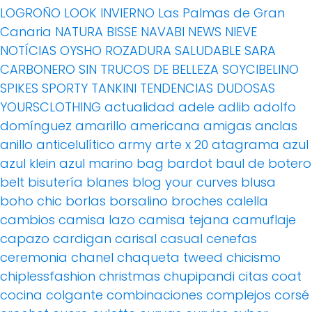
LOGROÑO
LOOK INVIERNO
Las Palmas de Gran
Canaria
NATURA BISSE
NAVABI
NEWS
NIEVE
NOTÍCIAS
OYSHO
ROZADURA
SALUDABLE
SARA
CARBONERO
SIN TRUCOS DE BELLEZA
SOYCIBELINO
SPIKES
SPORTY
TANKINI
TENDENCIAS DUDOSAS
YOURSCLOTHING
actualidad
adele
adlib
adolfo
domínguez
amarillo
americana
amigas
anclas
anillo
anticelulítico
army
arte x 20
atagrama
azul
azul klein
azul marino
bag
bardot
baul de botero
belt
bisutería
blanes
blog your curves
blusa
boho chic
borlas
borsalino
broches
calella
cambios
camisa lazo
camisa tejana
camuflaje
capazo
cardigan
carisal
casual
cenefas
ceremonia
chanel
chaqueta tweed
chicismo
chiplessfashion
christmas
chupipandi
citas
coat
cocina
colgante
combinaciones
complejos
corsé