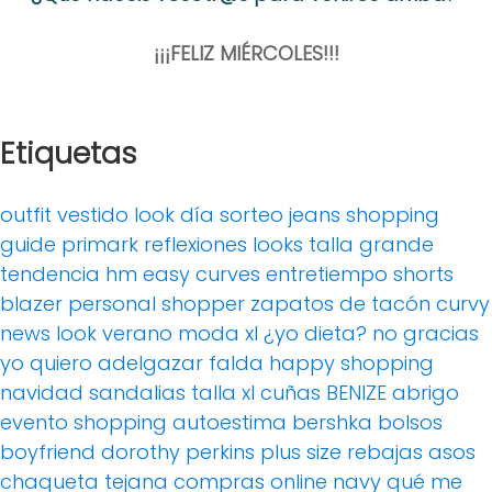
¡¡¡FELIZ MIÉRCOLES!!!
Etiquetas
outfit
vestido
look día
sorteo
jeans
shopping
guide
primark
reflexiones
looks
talla grande
tendencia
hm
easy curves
entretiempo
shorts
blazer
personal shopper
zapatos de tacón
curvy
news
look verano
moda xl
¿yo dieta? no gracias
yo quiero adelgazar
falda
happy shopping
navidad
sandalias
talla xl
cuñas
BENIZE
abrigo
evento
shopping
autoestima
bershka
bolsos
boyfriend
dorothy perkins
plus size
rebajas
asos
chaqueta tejana
compras online
navy
qué me