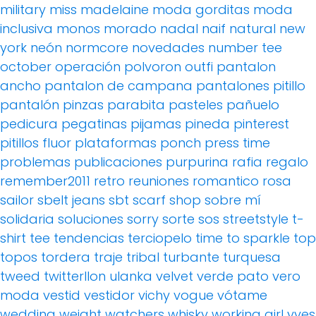
military
miss madelaine
moda gorditas
moda
inclusiva
monos
morado
nadal
naif
natural
new
york
neón
normcore
novedades
number tee
october
operación polvoron
outfi
pantalon
ancho
pantalon de campana
pantalones pitillo
pantalón pinzas
parabita
pasteles
pañuelo
pedicura
pegatinas
pijamas
pineda
pinterest
pitillos fluor
plataformas
ponch
press time
problemas
publicaciones
purpurina
rafia
regalo
remember2011
retro
reuniones
romantico
rosa
sailor
sbelt jeans
sbt
scarf
shop
sobre mí
solidaria
soluciones
sorry
sorte
sos
streetstyle
t-
shirt
tee
tendencias
terciopelo
time to sparkle
top
topos
tordera
traje
tribal
turbante
turquesa
tweed
twitterllon
ulanka
velvet
verde pato
vero
moda
vestid
vestidor
vichy
vogue
vótame
wedding
weight watchers
whisky
working girl
yves