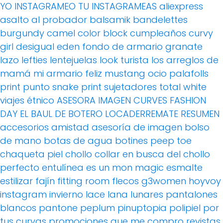
YO INSTAGRAMEO TU INSTAGRAMEAS
aliexpress
asalto al probador
balsamik
bandelettes
burgundy
camel
color block
cumpleaños
curvy
girl
desigual
eden
fondo de armario
granate
lazo
lefties
lentejuelas
look turista
los arreglos de
mamá
mi armario feliz
mustang
ocio
palafolls
print
punto
snake print
sujetadores
total white
viajes
étnico
ASESORA IMAGEN
CURVES FASHION
DAY
EL BAUL DE BOTERO
LOCADERREMATE
RESUMEN
accesorios
amistad
asesoría de imagen
bolso
de mano
botas de agua
botines peep toe
chaqueta piel
chollo
collar
en busca del chollo
perfecto
entulínea
es un mon magic
esmalte
estilizar
fajín
fitting room
flecos
g3women
hoyvoy
instagram
invierno
lace
lana
lunares
pantalones
blancos
pantone
peplum
pinuptopia
polipiel
por
tus curvas
promociones
que me compro
revistas