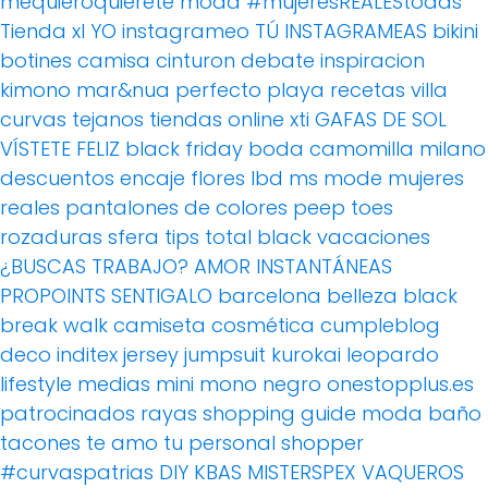
mequieroquierete
moda
#mujeresREALEStodas
Tienda xl
YO instagrameo TÚ INSTAGRAMEAS
bikini
botines
camisa
cinturon
debate
inspiracion
kimono
mar&nua
perfecto
playa
recetas villa
curvas
tejanos
tiendas online
xti
GAFAS DE SOL
VÍSTETE FELIZ
black friday
boda
camomilla milano
descuentos
encaje
flores
lbd
ms mode
mujeres
reales
pantalones de colores
peep toes
rozaduras
sfera
tips
total black
vacaciones
¿BUSCAS TRABAJO?
AMOR
INSTANTÁNEAS
PROPOINTS
SENTIGALO
barcelona
belleza
black
break walk
camiseta
cosmética
cumpleblog
deco
inditex
jersey
jumpsuit
kurokai
leopardo
lifestyle
medias
mini
mono
negro
onestopplus.es
patrocinados
rayas
shopping guide moda baño
tacones
te amo
tu personal shopper
#curvaspatrias
DIY
KBAS
MISTERSPEX
VAQUEROS