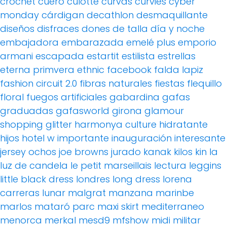
crochet
cuero
culotte
curvas
curvies
cyber
monday
cárdigan
decathlon
desmaquillante
diseños
disfraces
dones de talla
día y noche
embajadora
embarazada
emelé plus
emporio
armani
escapada
estartit
estilista
estrellas
eterna primvera
ethnic
facebook
falda lapiz
fashion circuit 2.0
fibras naturales
fiestas
flequillo
floral
fuegos artificiales
gabardina
gafas
graduadas
gafasworld
girona
glamour
shopping
glitter
harmonya culture
hidratante
hijos
hotel w
importante
inauguración
interesante
jersey ochos
joe browns
jurado
kanak
kilos
kin
la
luz de candela
le petit marseillais
lectura
leggins
little black dress
londres
long dress
lorena
carreras
lunar
malgrat
manzana
marinbe
marlos
mataró parc
maxi skirt
mediterraneo
menorca
merkal
mesd9
mfshow
midi
militar