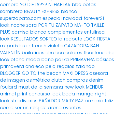
compro
YO DIETA??? NI HABLAR
bbc
botas
sombrero
BEAUTY EXPRESS
blanco
superzapato.com
especial navidad
forever21
look noche
zara
POR TU ZAPATO MA-TO
TAILLE
PLUS
camisa blanca
complementos
entulinea
look
RESULTADOS SORTEO
la redoute
LOOK FIESTA
ax paris
biker
trench
violeta
CAZADORA
SAN
VALENTÍN
bailarinas
chaleco
colores fluor
lencería
look otoño
moda baño
parka
PRIMAVERA
básicos
primavera
chaleco pelo
regalos
zalando
BLOGGER
GO TO the beach
MAXI DRESS
asesora
de imagen
asimétrico
clutch
compras
denim
foulard
must de la semana
new look
MENBUR
animal print
concurso
look boda
mango
night
look
stradivarius
BAÑADOR
MARY PAZ
armario feliz
como ser un reloj de arena
eventos