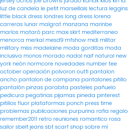
jersey ochos
joe browns
jurado
kanak
kilos
kin
la
luz de candela
le petit marseillais
lectura
leggins
little black dress
londres
long dress
lorena
carreras
lunar
malgrat
manzana
marinbe
marlos
mataró parc
maxi skirt
mediterraneo
menorca
merkal
mesd9
mfshow
midi
militar
military
miss madelaine
moda gorditas
moda
inclusiva
monos
morado
nadal
naif
natural
new
york
neón
normcore
novedades
number tee
october
operación polvoron
outfi
pantalon
ancho
pantalon de campana
pantalones pitillo
pantalón pinzas
parabita
pasteles
pañuelo
pedicura
pegatinas
pijamas
pineda
pinterest
pitillos fluor
plataformas
ponch
press time
problemas
publicaciones
purpurina
rafia
regalo
remember2011
retro
reuniones
romantico
rosa
sailor
sbelt jeans
sbt
scarf
shop
sobre mí