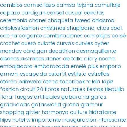
cambios
camisa lazo
camisa tejana
camuflaje
capazo
cardigan
carisal
casual
cenefas
ceremonia
chanel
chaqueta tweed
chicismo
chiplessfashion
christmas
chupipandi
citas
coat
cocina
colgante
combinaciones
complejos
corsé
crochet
cuero
culotte
curvas
curvies
cyber
monday
cárdigan
decathlon
desmaquillante
diseños
disfraces
dones de talla
día y noche
embajadora
embarazada
emelé plus
emporio
armani
escapada
estartit
estilista
estrellas
eterna primvera
ethnic
facebook
falda lapiz
fashion circuit 2.0
fibras naturales
fiestas
flequillo
floral
fuegos artificiales
gabardina
gafas
graduadas
gafasworld
girona
glamour
shopping
glitter
harmonya culture
hidratante
hijos
hotel w
importante
inauguración
interesante