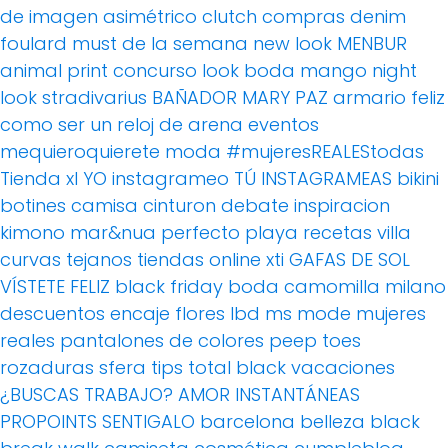
de imagen
asimétrico
clutch
compras
denim
foulard
must de la semana
new look
MENBUR
animal print
concurso
look boda
mango
night
look
stradivarius
BAÑADOR
MARY PAZ
armario feliz
como ser un reloj de arena
eventos
mequieroquierete
moda
#mujeresREALEStodas
Tienda xl
YO instagrameo TÚ INSTAGRAMEAS
bikini
botines
camisa
cinturon
debate
inspiracion
kimono
mar&nua
perfecto
playa
recetas villa
curvas
tejanos
tiendas online
xti
GAFAS DE SOL
VÍSTETE FELIZ
black friday
boda
camomilla milano
descuentos
encaje
flores
lbd
ms mode
mujeres
reales
pantalones de colores
peep toes
rozaduras
sfera
tips
total black
vacaciones
¿BUSCAS TRABAJO?
AMOR
INSTANTÁNEAS
PROPOINTS
SENTIGALO
barcelona
belleza
black