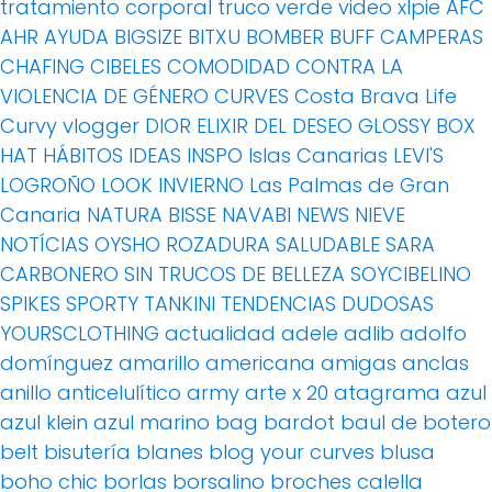
tratamiento corporal
truco
verde
video
xlpie
AFC
AHR
AYUDA
BIGSIZE
BITXU
BOMBER
BUFF
CAMPERAS
CHAFING
CIBELES
COMODIDAD
CONTRA LA
VIOLENCIA DE GÉNERO
CURVES
Costa Brava Life
Curvy vlogger
DIOR
ELIXIR DEL DESEO
GLOSSY BOX
HAT
HÁBITOS
IDEAS
INSPO
Islas Canarias
LEVI'S
LOGROÑO
LOOK INVIERNO
Las Palmas de Gran
Canaria
NATURA BISSE
NAVABI
NEWS
NIEVE
NOTÍCIAS
OYSHO
ROZADURA
SALUDABLE
SARA
CARBONERO
SIN TRUCOS DE BELLEZA
SOYCIBELINO
SPIKES
SPORTY
TANKINI
TENDENCIAS DUDOSAS
YOURSCLOTHING
actualidad
adele
adlib
adolfo
domínguez
amarillo
americana
amigas
anclas
anillo
anticelulítico
army
arte x 20
atagrama
azul
azul klein
azul marino
bag
bardot
baul de botero
belt
bisutería
blanes
blog your curves
blusa
boho chic
borlas
borsalino
broches
calella