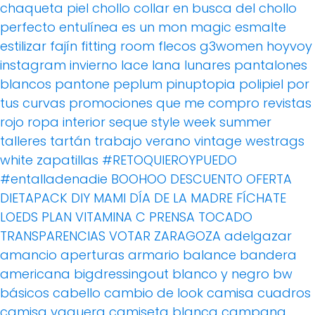
chaqueta piel
chollo
collar
en busca del chollo
perfecto
entulínea
es un mon magic
esmalte
estilizar
fajín
fitting room
flecos
g3women
hoyvoy
instagram
invierno
lace
lana
lunares
pantalones
blancos
pantone
peplum
pinuptopia
polipiel
por
tus curvas
promociones
que me compro
revistas
rojo
ropa interior
seque
style week
summer
talleres
tartán
trabajo
verano
vintage
westrags
white
zapatillas
#RETOQUIEROYPUEDO
#entalladenadie
BOOHOO
DESCUENTO OFERTA
DIETAPACK
DIY MAMI
DÍA DE LA MADRE
FÍCHATE
LOEDS
PLAN VITAMINA C
PRENSA
TOCADO
TRANSPARENCIAS
VOTAR
ZARAGOZA
adelgazar
amancio
aperturas
armario
balance
bandera
americana
bigdressingout
blanco y negro
bw
básicos
cabello
cambio de look
camisa cuadros
camisa vaquera
camiseta blanca
campana