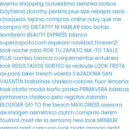
evento
shopping
autoestima
bershka
bolsos
boyfriend
dorothy perkins
plus size
rebajas
asos
chaqueta tejana
compras online
navy
qué me
compro
YO DIETA??? NI HABLAR
bbc
botas
sombrero
BEAUTY EXPRESS
blanco
superzapato.com
especial navidad
forever21
look noche
zara
POR TU ZAPATO MA-TO
TAILLE
PLUS
camisa blanca
complementos
entulinea
look
RESULTADOS SORTEO
la redoute
LOOK FIESTA
ax paris
biker
trench
violeta
CAZADORA
SAN
VALENTÍN
bailarinas
chaleco
colores fluor
lencería
look otoño
moda baño
parka
PRIMAVERA
básicos
primavera
chaleco pelo
regalos
zalando
BLOGGER
GO TO the beach
MAXI DRESS
asesora
de imagen
asimétrico
clutch
compras
denim
foulard
must de la semana
new look
MENBUR
animal print
concurso
look boda
mango
night