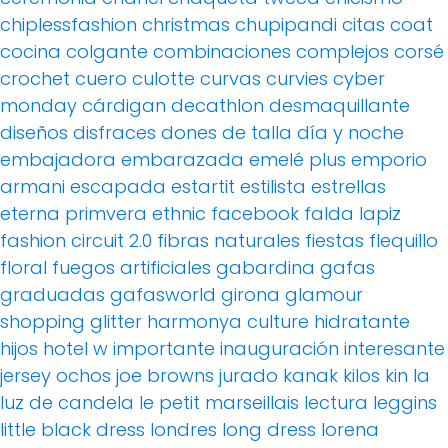
chiplessfashion
christmas
chupipandi
citas
coat
cocina
colgante
combinaciones
complejos
corsé
crochet
cuero
culotte
curvas
curvies
cyber
monday
cárdigan
decathlon
desmaquillante
diseños
disfraces
dones de talla
día y noche
embajadora
embarazada
emelé plus
emporio
armani
escapada
estartit
estilista
estrellas
eterna primvera
ethnic
facebook
falda lapiz
fashion circuit 2.0
fibras naturales
fiestas
flequillo
floral
fuegos artificiales
gabardina
gafas
graduadas
gafasworld
girona
glamour
shopping
glitter
harmonya culture
hidratante
hijos
hotel w
importante
inauguración
interesante
jersey ochos
joe browns
jurado
kanak
kilos
kin
la
luz de candela
le petit marseillais
lectura
leggins
little black dress
londres
long dress
lorena