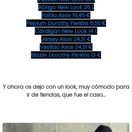
Abrigo New Look 26 L
Falda Asos 19,45 €
Peplum Dorothy Perkins 6,50 €
Cárdigan New Look 14 L
Jersey Asos 24,31 €
Vestido Asos 24,31 €
Blazer Dorothy Perkins 13 €
Y ahora os dejo con un look, muy cómodo para
ir de tiendas, que fue el caso...