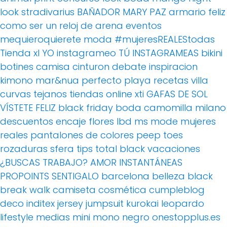
look
stradivarius
BAÑADOR
MARY PAZ
armario feliz
como ser un reloj de arena
eventos
mequieroquierete
moda
#mujeresREALEStodas
Tienda xl
YO instagrameo TÚ INSTAGRAMEAS
bikini
botines
camisa
cinturon
debate
inspiracion
kimono
mar&nua
perfecto
playa
recetas villa
curvas
tejanos
tiendas online
xti
GAFAS DE SOL
VÍSTETE FELIZ
black friday
boda
camomilla milano
descuentos
encaje
flores
lbd
ms mode
mujeres
reales
pantalones de colores
peep toes
rozaduras
sfera
tips
total black
vacaciones
¿BUSCAS TRABAJO?
AMOR
INSTANTÁNEAS
PROPOINTS
SENTIGALO
barcelona
belleza
black
break walk
camiseta
cosmética
cumpleblog
deco
inditex
jersey
jumpsuit
kurokai
leopardo
lifestyle
medias
mini
mono
negro
onestopplus.es