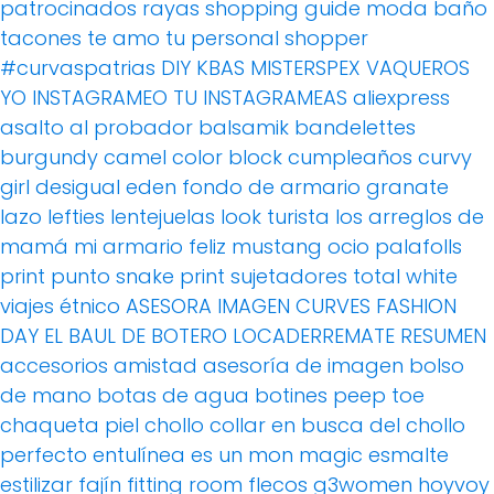
patrocinados
rayas
shopping guide moda baño
tacones
te amo
tu personal shopper
#curvaspatrias
DIY
KBAS
MISTERSPEX
VAQUEROS
YO INSTAGRAMEO TU INSTAGRAMEAS
aliexpress
asalto al probador
balsamik
bandelettes
burgundy
camel
color block
cumpleaños
curvy
girl
desigual
eden
fondo de armario
granate
lazo
lefties
lentejuelas
look turista
los arreglos de
mamá
mi armario feliz
mustang
ocio
palafolls
print
punto
snake print
sujetadores
total white
viajes
étnico
ASESORA IMAGEN
CURVES FASHION
DAY
EL BAUL DE BOTERO
LOCADERREMATE
RESUMEN
accesorios
amistad
asesoría de imagen
bolso
de mano
botas de agua
botines peep toe
chaqueta piel
chollo
collar
en busca del chollo
perfecto
entulínea
es un mon magic
esmalte
estilizar
fajín
fitting room
flecos
g3women
hoyvoy