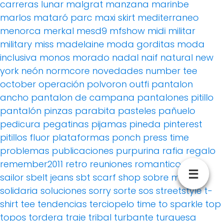
carreras
lunar
malgrat
manzana
marinbe
marlos
mataró parc
maxi skirt
mediterraneo
menorca
merkal
mesd9
mfshow
midi
militar
military
miss madelaine
moda gorditas
moda
inclusiva
monos
morado
nadal
naif
natural
new
york
neón
normcore
novedades
number tee
october
operación polvoron
outfi
pantalon
ancho
pantalon de campana
pantalones pitillo
pantalón pinzas
parabita
pasteles
pañuelo
pedicura
pegatinas
pijamas
pineda
pinterest
pitillos fluor
plataformas
ponch
press time
problemas
publicaciones
purpurina
rafia
regalo
remember2011
retro
reuniones
romantico
rosa
☰
sailor
sbelt jeans
sbt
scarf
shop
sobre mí
solidaria
soluciones
sorry
sorte
sos
streetstyle
t-
shirt
tee
tendencias
terciopelo
time to sparkle
top
topos
tordera
traje
tribal
turbante
turquesa