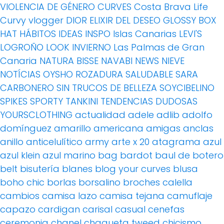
VIOLENCIA DE GÉNERO
CURVES
Costa Brava Life
Curvy vlogger
DIOR
ELIXIR DEL DESEO
GLOSSY BOX
HAT
HÁBITOS
IDEAS
INSPO
Islas Canarias
LEVI'S
LOGROÑO
LOOK INVIERNO
Las Palmas de Gran
Canaria
NATURA BISSE
NAVABI
NEWS
NIEVE
NOTÍCIAS
OYSHO
ROZADURA
SALUDABLE
SARA
CARBONERO
SIN TRUCOS DE BELLEZA
SOYCIBELINO
SPIKES
SPORTY
TANKINI
TENDENCIAS DUDOSAS
YOURSCLOTHING
actualidad
adele
adlib
adolfo
domínguez
amarillo
americana
amigas
anclas
anillo
anticelulítico
army
arte x 20
atagrama
azul
azul klein
azul marino
bag
bardot
baul de botero
belt
bisutería
blanes
blog your curves
blusa
boho chic
borlas
borsalino
broches
calella
cambios
camisa lazo
camisa tejana
camuflaje
capazo
cardigan
carisal
casual
cenefas
ceremonia
chanel
chaqueta tweed
chicismo