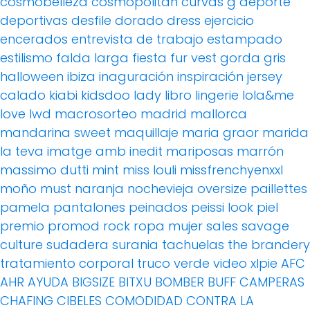
cosmobelleza
cosmopolitan
curvas g
deporte
deportivas
desfile
dorado
dress
ejercicio
encerados
entrevista de trabajo
estampado
estilismo
falda larga
fiesta
fur vest
gorda
gris
halloween
ibiza
inaguración
inspiración
jersey
calado
kiabi
kidsdoo
lady
libro
lingerie
lola&me
love
lwd
macrosorteo
madrid
mallorca
mandarina sweet
maquillaje
maria graor
marida
la teva imatge amb inedit
mariposas
marrón
massimo dutti
mint
miss louli
missfrenchyenxxl
moño
must
naranja
nochevieja
oversize
paillettes
pamela
pantalones
peinados
peissi look
piel
premio
promod
rock
ropa mujer
sales
savage
culture
sudadera
surania
tachuelas
the brandery
tratamiento corporal
truco
verde
video
xlpie
AFC
AHR
AYUDA
BIGSIZE
BITXU
BOMBER
BUFF
CAMPERAS
CHAFING
CIBELES
COMODIDAD
CONTRA LA