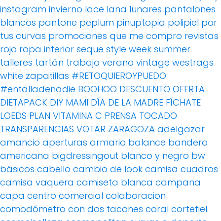
instagram
invierno
lace
lana
lunares
pantalones
blancos
pantone
peplum
pinuptopia
polipiel
por
tus curvas
promociones
que me compro
revistas
rojo
ropa interior
seque
style week
summer
talleres
tartán
trabajo
verano
vintage
westrags
white
zapatillas
#RETOQUIEROYPUEDO
#entalladenadie
BOOHOO
DESCUENTO OFERTA
DIETAPACK
DIY MAMI
DÍA DE LA MADRE
FÍCHATE
LOEDS
PLAN VITAMINA C
PRENSA
TOCADO
TRANSPARENCIAS
VOTAR
ZARAGOZA
adelgazar
amancio
aperturas
armario
balance
bandera
americana
bigdressingout
blanco y negro
bw
básicos
cabello
cambio de look
camisa cuadros
camisa vaquera
camiseta blanca
campana
capa
centro comercial
colaboracion
comodómetro
con dos tacones
coral
cortefiel