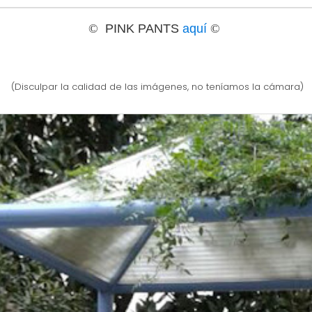
©
PINK PANTS
aquí
©
(Disculpar la calidad de las imágenes, no teníamos la cámara)