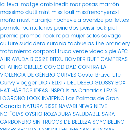
la teva imatge amb inedit
mariposas
marrón
massimo dutti
mint
miss louli
missfrenchyenxxl
moño
must
naranja
nochevieja
oversize
paillettes
pamela
pantalones
peinados
peissi look
piel
premio
promod
rock
ropa mujer
sales
savage
culture
sudadera
surania
tachuelas
the brandery
tratamiento corporal
truco
verde
video
xlpie
AFC
AHR
AYUDA
BIGSIZE
BITXU
BOMBER
BUFF
CAMPERAS
CHAFING
CIBELES
COMODIDAD
CONTRA LA
VIOLENCIA DE GÉNERO
CURVES
Costa Brava Life
Curvy vlogger
DIOR
ELIXIR DEL DESEO
GLOSSY BOX
HAT
HÁBITOS
IDEAS
INSPO
Islas Canarias
LEVI'S
LOGROÑO
LOOK INVIERNO
Las Palmas de Gran
Canaria
NATURA BISSE
NAVABI
NEWS
NIEVE
NOTÍCIAS
OYSHO
ROZADURA
SALUDABLE
SARA
CARBONERO
SIN TRUCOS DE BELLEZA
SOYCIBELINO
SPIKES
SPORTY
TANKINI
TENDENCIAS DUDOSAS