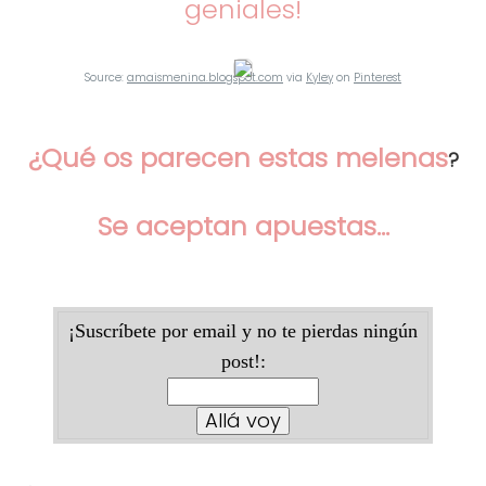
geniales!
Source:
amaismenina.blogspot.com
via
Kyley
on
Pinterest
¿
Qu
é os parecen e
stas
melenas
?
Se aceptan apuestas...
¡Suscríbete por email y no te pierdas ningún
post!: