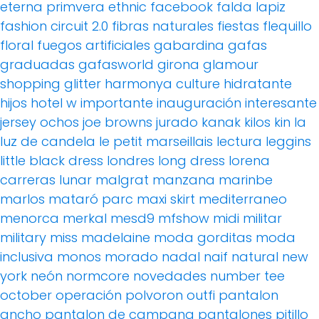
eterna primvera
ethnic
facebook
falda lapiz
fashion circuit 2.0
fibras naturales
fiestas
flequillo
floral
fuegos artificiales
gabardina
gafas
graduadas
gafasworld
girona
glamour
shopping
glitter
harmonya culture
hidratante
hijos
hotel w
importante
inauguración
interesante
jersey ochos
joe browns
jurado
kanak
kilos
kin
la
luz de candela
le petit marseillais
lectura
leggins
little black dress
londres
long dress
lorena
carreras
lunar
malgrat
manzana
marinbe
marlos
mataró parc
maxi skirt
mediterraneo
menorca
merkal
mesd9
mfshow
midi
militar
military
miss madelaine
moda gorditas
moda
inclusiva
monos
morado
nadal
naif
natural
new
york
neón
normcore
novedades
number tee
october
operación polvoron
outfi
pantalon
ancho
pantalon de campana
pantalones pitillo