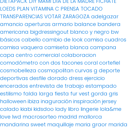
DIETAPACK
DIY MAMI
DÍA DE LA MADRE
FÍCHATE
LOEDS
PLAN VITAMINA C
PRENSA
TOCADO
TRANSPARENCIAS
VOTAR
ZARAGOZA
adelgazar
amancio
aperturas
armario
balance
bandera
americana
bigdressingout
blanco y negro
bw
básicos
cabello
cambio de look
camisa cuadros
camisa vaquera
camiseta blanca
campana
capa
centro comercial
colaboracion
comodómetro
con dos tacones
coral
cortefiel
cosmobelleza
cosmopolitan
curvas g
deporte
deportivas
desfile
dorado
dress
ejercicio
encerados
entrevista de trabajo
estampado
estilismo
falda larga
fiesta
fur vest
gorda
gris
halloween
ibiza
inaguración
inspiración
jersey
calado
kiabi
kidsdoo
lady
libro
lingerie
lola&me
love
lwd
macrosorteo
madrid
mallorca
mandarina sweet
maquillaje
maria graor
marida