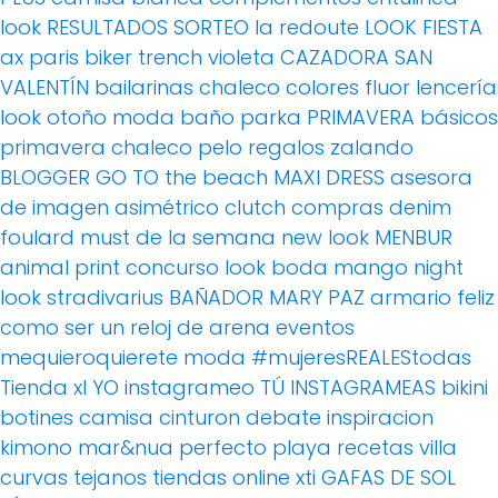
look
RESULTADOS SORTEO
la redoute
LOOK FIESTA
ax paris
biker
trench
violeta
CAZADORA
SAN
VALENTÍN
bailarinas
chaleco
colores fluor
lencería
look otoño
moda baño
parka
PRIMAVERA
básicos
primavera
chaleco pelo
regalos
zalando
BLOGGER
GO TO the beach
MAXI DRESS
asesora
de imagen
asimétrico
clutch
compras
denim
foulard
must de la semana
new look
MENBUR
animal print
concurso
look boda
mango
night
look
stradivarius
BAÑADOR
MARY PAZ
armario feliz
como ser un reloj de arena
eventos
mequieroquierete
moda
#mujeresREALEStodas
Tienda xl
YO instagrameo TÚ INSTAGRAMEAS
bikini
botines
camisa
cinturon
debate
inspiracion
kimono
mar&nua
perfecto
playa
recetas villa
curvas
tejanos
tiendas online
xti
GAFAS DE SOL