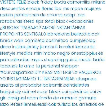
VÍSTETE FELIZ
black friday
boda
camomilla milano
descuentos
encaje
flores
lbd
ms mode
mujeres
reales
pantalones de colores
peep toes
rozaduras
sfera
tips
total black
vacaciones
¿BUSCAS TRABAJO?
AMOR
INSTANTÁNEAS
PROPOINTS
SENTIGALO
barcelona
belleza
black
break walk
camiseta
cosmética
cumpleblog
deco
inditex
jersey
jumpsuit
kurokai
leopardo
lifestyle
medias
mini
mono
negro
onestopplus.es
patrocinados
rayas
shopping guide moda baño
tacones
te amo
tu personal shopper
#curvaspatrias
DIY
KBAS
MISTERSPEX
VAQUEROS
YO INSTAGRAMEO TU INSTAGRAMEAS
aliexpress
asalto al probador
balsamik
bandelettes
burgundy
camel
color block
cumpleaños
curvy
girl
desigual
eden
fondo de armario
granate
lazo
lefties
lentejuelas
look turista
los arreglos de