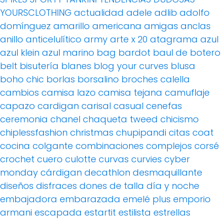
YOURSCLOTHING
actualidad
adele
adlib
adolfo
domínguez
amarillo
americana
amigas
anclas
anillo
anticelulítico
army
arte x 20
atagrama
azul
azul klein
azul marino
bag
bardot
baul de botero
belt
bisutería
blanes
blog your curves
blusa
boho chic
borlas
borsalino
broches
calella
cambios
camisa lazo
camisa tejana
camuflaje
capazo
cardigan
carisal
casual
cenefas
ceremonia
chanel
chaqueta tweed
chicismo
chiplessfashion
christmas
chupipandi
citas
coat
cocina
colgante
combinaciones
complejos
corsé
crochet
cuero
culotte
curvas
curvies
cyber
monday
cárdigan
decathlon
desmaquillante
diseños
disfraces
dones de talla
día y noche
embajadora
embarazada
emelé plus
emporio
armani
escapada
estartit
estilista
estrellas