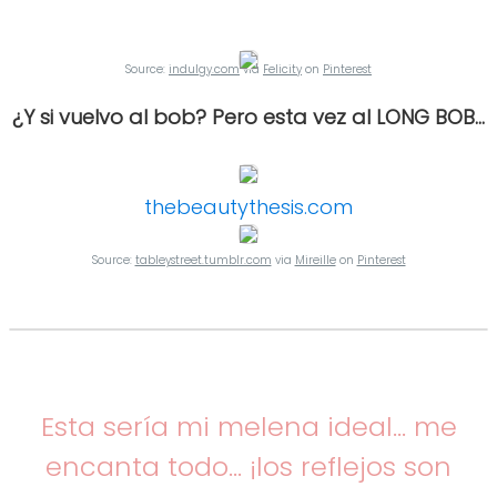
Source:
indulgy.com
via
Felicity
on
Pinterest
¿Y si vuelvo al bob? Pero esta vez al LONG BOB...
thebeautythesis.com
Source:
tableystreet.tumblr.com
via
Mireille
on
Pinterest
Esta sería mi melena ideal... me
encanta todo... ¡los reflejos son