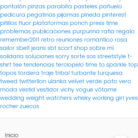
pantalón pinzas
parabita
pasteles
pañuelo
pedicura
pegatinas
pijamas
pineda
pinterest
pitillos fluor
plataformas
ponch
press time
problemas
publicaciones
purpurina
rafia
regalo
remember2011
retro
reuniones
romantico
rosa
sailor
sbelt jeans
sbt
scarf
shop
sobre mí
solidaria
soluciones
sorry
sorte
sos
streetstyle
t-
shirt
tee
tendencias
terciopelo
time to sparkle
top
topos
tordera
traje
tribal
turbante
turquesa
tweed
twitterllon
ulanka
velvet
verde pato
vero
moda
vestid
vestidor
vichy
vogue
vótame
wedding
weight watchers
whisky
working girl
yves
rocher
zuecos
Inicio