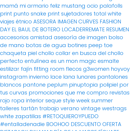
mamá
mi armario feliz
mustang
ocio
palafolls
print
punto
snake print
sujetadores
total white
viajes
étnico
ASESORA IMAGEN
CURVES FASHION
DAY
EL BAUL DE BOTERO
LOCADERREMATE
RESUMEN
accesorios
amistad
asesoría de imagen
bolso
de mano
botas de agua
botines peep toe
chaqueta piel
chollo
collar
en busca del chollo
perfecto
entulínea
es un mon magic
esmalte
estilizar
fajín
fitting room
flecos
g3women
hoyvoy
instagram
invierno
lace
lana
lunares
pantalones
blancos
pantone
peplum
pinuptopia
polipiel
por
tus curvas
promociones
que me compro
revistas
rojo
ropa interior
seque
style week
summer
talleres
tartán
trabajo
verano
vintage
westrags
white
zapatillas
#RETOQUIEROYPUEDO
#entalladenadie
BOOHOO
DESCUENTO OFERTA