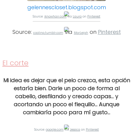
gelennescloset.blogspot.com
Source:
iknowhair.com
via
Laura
on
Pinterest
Source:
via
on
Pinterest
coolinq.tumblr.com
MarLeigh
El corte
Mi idea es dejar que el pelo crezca, esta opción
estaría bien. Darle un poco de forma al
cabello, desfilando y creado capas... y
acortando un poco el flequillo... Aunque
cambiaría poco para mí gusto...
Source:
google.com
via
Jessica
on
Pinterest