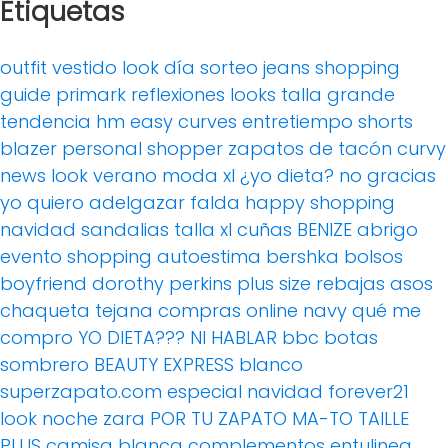
Etiquetas
outfit
vestido
look día
sorteo
jeans
shopping
guide
primark
reflexiones
looks
talla grande
tendencia
hm
easy curves
entretiempo
shorts
blazer
personal shopper
zapatos de tacón
curvy
news
look verano
moda xl
¿yo dieta? no gracias
yo quiero adelgazar
falda
happy shopping
navidad
sandalias
talla xl
cuñas
BENIZE
abrigo
evento
shopping
autoestima
bershka
bolsos
boyfriend
dorothy perkins
plus size
rebajas
asos
chaqueta tejana
compras online
navy
qué me
compro
YO DIETA??? NI HABLAR
bbc
botas
sombrero
BEAUTY EXPRESS
blanco
superzapato.com
especial navidad
forever21
look noche
zara
POR TU ZAPATO MA-TO
TAILLE
PLUS
camisa blanca
complementos
entulinea