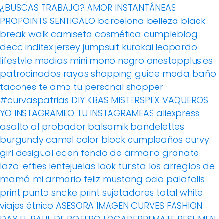
¿BUSCAS TRABAJO?
AMOR
INSTANTÁNEAS
PROPOINTS
SENTIGALO
barcelona
belleza
black
break walk
camiseta
cosmética
cumpleblog
deco
inditex
jersey
jumpsuit
kurokai
leopardo
lifestyle
medias
mini
mono
negro
onestopplus.es
patrocinados
rayas
shopping guide moda baño
tacones
te amo
tu personal shopper
#curvaspatrias
DIY
KBAS
MISTERSPEX
VAQUEROS
YO INSTAGRAMEO TU INSTAGRAMEAS
aliexpress
asalto al probador
balsamik
bandelettes
burgundy
camel
color block
cumpleaños
curvy
girl
desigual
eden
fondo de armario
granate
lazo
lefties
lentejuelas
look turista
los arreglos de
mamá
mi armario feliz
mustang
ocio
palafolls
print
punto
snake print
sujetadores
total white
viajes
étnico
ASESORA IMAGEN
CURVES FASHION
DAY
EL BAUL DE BOTERO
LOCADERREMATE
RESUMEN