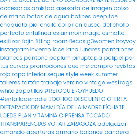
accesorios
amistad
asesoría de imagen
bolso
de mano
botas de agua
botines peep toe
chaqueta piel
chollo
collar
en busca del chollo
perfecto
entulínea
es un mon magic
esmalte
estilizar
fajín
fitting room
flecos
g3women
hoyvoy
instagram
invierno
lace
lana
lunares
pantalones
blancos
pantone
peplum
pinuptopia
polipiel
por
tus curvas
promociones
que me compro
revistas
rojo
ropa interior
seque
style week
summer
talleres
tartán
trabajo
verano
vintage
westrags
white
zapatillas
#RETOQUIEROYPUEDO
#entalladenadie
BOOHOO
DESCUENTO OFERTA
DIETAPACK
DIY MAMI
DÍA DE LA MADRE
FÍCHATE
LOEDS
PLAN VITAMINA C
PRENSA
TOCADO
TRANSPARENCIAS
VOTAR
ZARAGOZA
adelgazar
amancio
aperturas
armario
balance
bandera