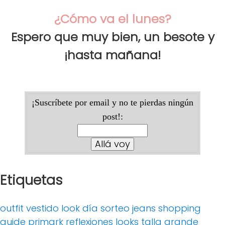
¿
Cómo va el lune
s
?
Espero que muy bien, u
n besote
y
¡hasta mañana
!
¡Suscríbete por email y no te pierdas ningún
post!:
Etiquetas
outfit
vestido
look día
sorteo
jeans
shopping
guide
primark
reflexiones
looks
talla grande