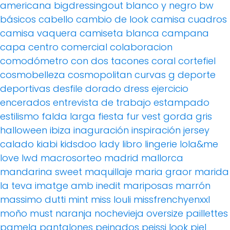
americana
bigdressingout
blanco y negro
bw
básicos
cabello
cambio de look
camisa cuadros
camisa vaquera
camiseta blanca
campana
capa
centro comercial
colaboracion
comodómetro
con dos tacones
coral
cortefiel
cosmobelleza
cosmopolitan
curvas g
deporte
deportivas
desfile
dorado
dress
ejercicio
encerados
entrevista de trabajo
estampado
estilismo
falda larga
fiesta
fur vest
gorda
gris
halloween
ibiza
inaguración
inspiración
jersey
calado
kiabi
kidsdoo
lady
libro
lingerie
lola&me
love
lwd
macrosorteo
madrid
mallorca
mandarina sweet
maquillaje
maria graor
marida
la teva imatge amb inedit
mariposas
marrón
massimo dutti
mint
miss louli
missfrenchyenxxl
moño
must
naranja
nochevieja
oversize
paillettes
pamela
pantalones
peinados
peissi look
piel