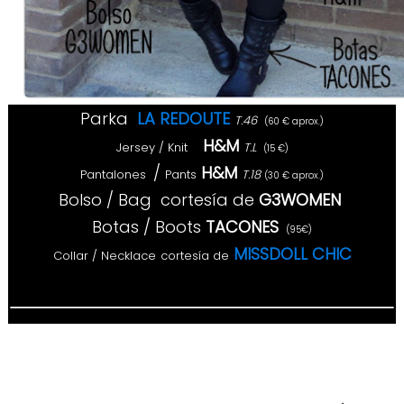
Parka
LA REDOUTE
T
.46
(
60
€
aprox.
)
H&M
Jersey
/
Knit
T.
L
(
1
5
€)
/
H&M
Pantalones
Pants
T.18
(
30
€
aprox.
)
Bolso / Bag
cortesía de
G3WOMEN
Botas / Boots
TACONES
(
95
€)
MISSDOLL CHIC
Collar /
Necklace
cortesía de