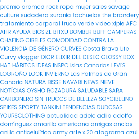
premio
promod
rock
ropa mujer
sales
savage
culture
sudadera
surania
tachuelas
the brandery
tratamiento corporal
truco
verde
video
xlpie
AFC
AHR
AYUDA
BIGSIZE
BITXU
BOMBER
BUFF
CAMPERAS
CHAFING
CIBELES
COMODIDAD
CONTRA LA
VIOLENCIA DE GÉNERO
CURVES
Costa Brava Life
Curvy vlogger
DIOR
ELIXIR DEL DESEO
GLOSSY BOX
HAT
HÁBITOS
IDEAS
INSPO
Islas Canarias
LEVI'S
LOGROÑO
LOOK INVIERNO
Las Palmas de Gran
Canaria
NATURA BISSE
NAVABI
NEWS
NIEVE
NOTÍCIAS
OYSHO
ROZADURA
SALUDABLE
SARA
CARBONERO
SIN TRUCOS DE BELLEZA
SOYCIBELINO
SPIKES
SPORTY
TANKINI
TENDENCIAS DUDOSAS
YOURSCLOTHING
actualidad
adele
adlib
adolfo
domínguez
amarillo
americana
amigas
anclas
anillo
anticelulítico
army
arte x 20
atagrama
azul