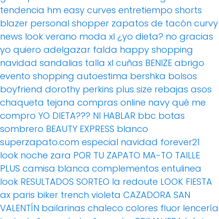
tendencia
hm
easy curves
entretiempo
shorts
blazer
personal shopper
zapatos de tacón
curvy
news
look verano
moda xl
¿yo dieta? no gracias
yo quiero adelgazar
falda
happy shopping
navidad
sandalias
talla xl
cuñas
BENIZE
abrigo
evento
shopping
autoestima
bershka
bolsos
boyfriend
dorothy perkins
plus size
rebajas
asos
chaqueta tejana
compras online
navy
qué me
compro
YO DIETA??? NI HABLAR
bbc
botas
sombrero
BEAUTY EXPRESS
blanco
superzapato.com
especial navidad
forever21
look noche
zara
POR TU ZAPATO MA-TO
TAILLE
PLUS
camisa blanca
complementos
entulinea
look
RESULTADOS SORTEO
la redoute
LOOK FIESTA
ax paris
biker
trench
violeta
CAZADORA
SAN
VALENTÍN
bailarinas
chaleco
colores fluor
lencería