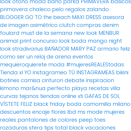
look otoño
moda baño
parka
PRIMAVERA
básicos
primavera
chaleco pelo
regalos
zalando
BLOGGER
GO TO the beach
MAXI DRESS
asesora
de imagen
asimétrico
clutch
compras
denim
foulard
must de la semana
new look
MENBUR
animal print
concurso
look boda
mango
night
look
stradivarius
BAÑADOR
MARY PAZ
armario feliz
como ser un reloj de arena
eventos
mequieroquierete
moda
#mujeresREALEStodas
Tienda xl
YO instagrameo TÚ INSTAGRAMEAS
bikini
botines
camisa
cinturon
debate
inspiracion
kimono
mar&nua
perfecto
playa
recetas villa
curvas
tejanos
tiendas online
xti
GAFAS DE SOL
VÍSTETE FELIZ
black friday
boda
camomilla milano
descuentos
encaje
flores
lbd
ms mode
mujeres
reales
pantalones de colores
peep toes
rozaduras
sfera
tips
total black
vacaciones