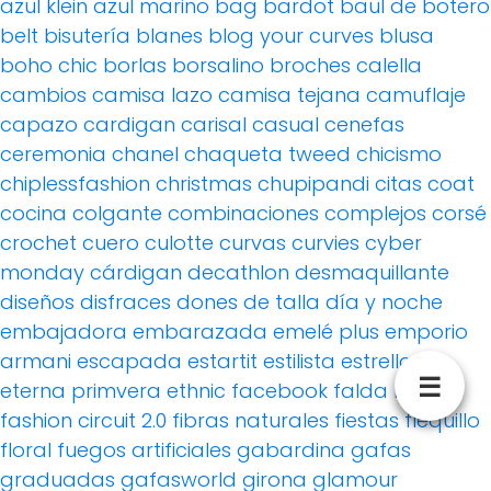
azul klein
azul marino
bag
bardot
baul de botero
belt
bisutería
blanes
blog your curves
blusa
boho chic
borlas
borsalino
broches
calella
cambios
camisa lazo
camisa tejana
camuflaje
capazo
cardigan
carisal
casual
cenefas
ceremonia
chanel
chaqueta tweed
chicismo
chiplessfashion
christmas
chupipandi
citas
coat
cocina
colgante
combinaciones
complejos
corsé
crochet
cuero
culotte
curvas
curvies
cyber
monday
cárdigan
decathlon
desmaquillante
diseños
disfraces
dones de talla
día y noche
embajadora
embarazada
emelé plus
emporio
armani
escapada
estartit
estilista
estrellas
☰
eterna primvera
ethnic
facebook
falda lapiz
fashion circuit 2.0
fibras naturales
fiestas
flequillo
floral
fuegos artificiales
gabardina
gafas
graduadas
gafasworld
girona
glamour