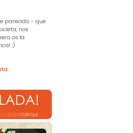
te parecido - que
icleta, nos
pero os la
ca! ;)
eta: