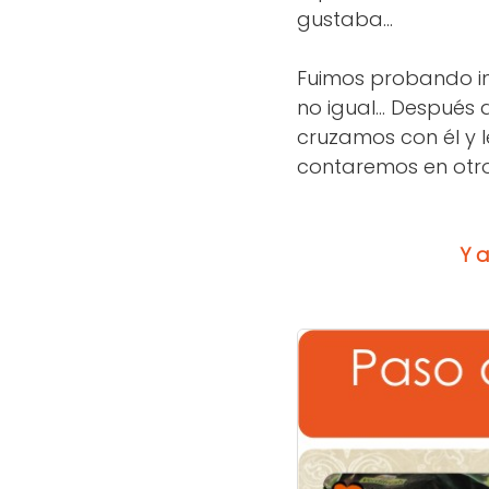
gustaba...
Fuimos probando in
no igual... Después
cruzamos con él y l
contaremos en otro 
Y a