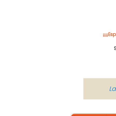
¡¡¡¡E
La