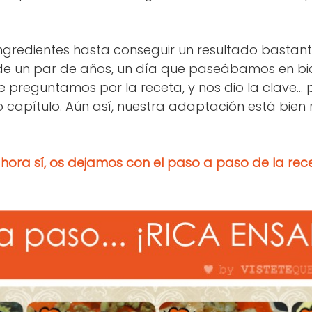
gredientes hasta conseguir un resultado bastan
 de un par de años, un día que paseábamos en bic
e preguntamos por la receta, y nos dio la clave... 
capítulo. Aún así, nuestra adaptación está bien ri
hora sí, os dejamos con el paso a paso de la rec