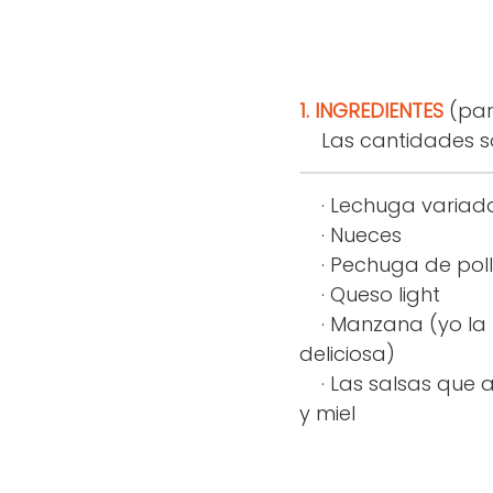
1. INGREDIENTES
(par
Las cantidades son
· Lechuga variada 
· Nueces
· Pechuga de poll
· Queso light
· Manzana (yo la h
deliciosa)
· Las salsas que a
y miel