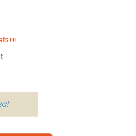
S !!!!
:
za!