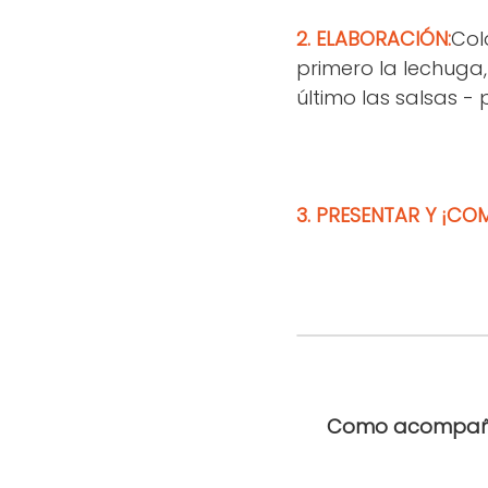
2. ELABORACIÓN:
Col
primero la lechuga,
último las salsas - 
3.
PRESENTAR
Y ¡COM
Como acompañ