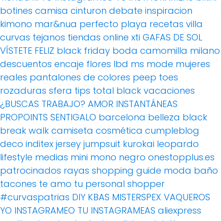
botines
camisa
cinturon
debate
inspiracion
kimono
mar&nua
perfecto
playa
recetas villa
curvas
tejanos
tiendas online
xti
GAFAS DE SOL
VÍSTETE FELIZ
black friday
boda
camomilla milano
descuentos
encaje
flores
lbd
ms mode
mujeres
reales
pantalones de colores
peep toes
rozaduras
sfera
tips
total black
vacaciones
¿BUSCAS TRABAJO?
AMOR
INSTANTÁNEAS
PROPOINTS
SENTIGALO
barcelona
belleza
black
break walk
camiseta
cosmética
cumpleblog
deco
inditex
jersey
jumpsuit
kurokai
leopardo
lifestyle
medias
mini
mono
negro
onestopplus.es
patrocinados
rayas
shopping guide moda baño
tacones
te amo
tu personal shopper
#curvaspatrias
DIY
KBAS
MISTERSPEX
VAQUEROS
YO INSTAGRAMEO TU INSTAGRAMEAS
aliexpress