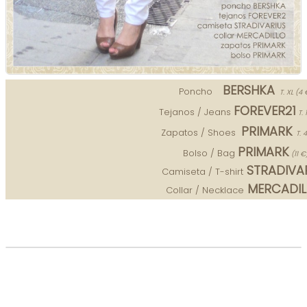
BERSHKA
Poncho
T. XL
(
4
€
FOREVER21
Tejanos / Jeans
T.
PRIMARK
Zapatos / Shoes
T. 4
PRIMARK
Bolso / Bag
(
11
€
STRADIVA
Camiseta / T-shirt
MERCADIL
Collar / Necklace