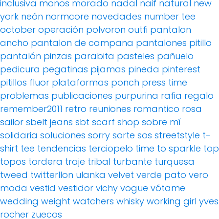
inclusiva
monos
morado
nadal
naif
natural
new
york
neón
normcore
novedades
number tee
october
operación polvoron
outfi
pantalon
ancho
pantalon de campana
pantalones pitillo
pantalón pinzas
parabita
pasteles
pañuelo
pedicura
pegatinas
pijamas
pineda
pinterest
pitillos fluor
plataformas
ponch
press time
problemas
publicaciones
purpurina
rafia
regalo
remember2011
retro
reuniones
romantico
rosa
sailor
sbelt jeans
sbt
scarf
shop
sobre mí
solidaria
soluciones
sorry
sorte
sos
streetstyle
t-
shirt
tee
tendencias
terciopelo
time to sparkle
top
topos
tordera
traje
tribal
turbante
turquesa
tweed
twitterllon
ulanka
velvet
verde pato
vero
moda
vestid
vestidor
vichy
vogue
vótame
wedding
weight watchers
whisky
working girl
yves
rocher
zuecos