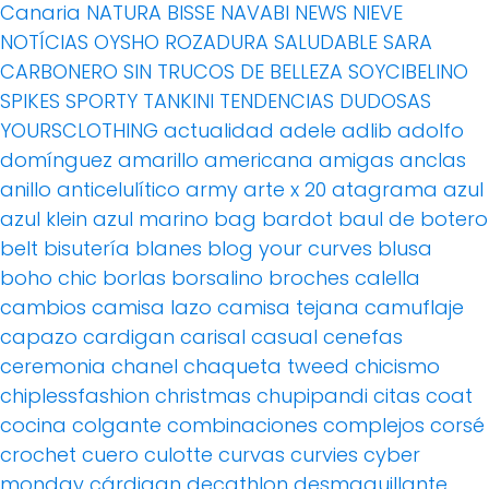
Canaria
NATURA BISSE
NAVABI
NEWS
NIEVE
NOTÍCIAS
OYSHO
ROZADURA
SALUDABLE
SARA
CARBONERO
SIN TRUCOS DE BELLEZA
SOYCIBELINO
SPIKES
SPORTY
TANKINI
TENDENCIAS DUDOSAS
YOURSCLOTHING
actualidad
adele
adlib
adolfo
domínguez
amarillo
americana
amigas
anclas
anillo
anticelulítico
army
arte x 20
atagrama
azul
azul klein
azul marino
bag
bardot
baul de botero
belt
bisutería
blanes
blog your curves
blusa
boho chic
borlas
borsalino
broches
calella
cambios
camisa lazo
camisa tejana
camuflaje
capazo
cardigan
carisal
casual
cenefas
ceremonia
chanel
chaqueta tweed
chicismo
chiplessfashion
christmas
chupipandi
citas
coat
cocina
colgante
combinaciones
complejos
corsé
crochet
cuero
culotte
curvas
curvies
cyber
monday
cárdigan
decathlon
desmaquillante