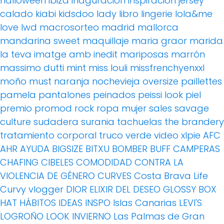
halloween
ibiza
inaguración
inspiración
jersey
calado
kiabi
kidsdoo
lady
libro
lingerie
lola&me
love
lwd
macrosorteo
madrid
mallorca
mandarina sweet
maquillaje
maria graor
marida
la teva imatge amb inedit
mariposas
marrón
massimo dutti
mint
miss louli
missfrenchyenxxl
moño
must
naranja
nochevieja
oversize
paillettes
pamela
pantalones
peinados
peissi look
piel
premio
promod
rock
ropa mujer
sales
savage
culture
sudadera
surania
tachuelas
the brandery
tratamiento corporal
truco
verde
video
xlpie
AFC
AHR
AYUDA
BIGSIZE
BITXU
BOMBER
BUFF
CAMPERAS
CHAFING
CIBELES
COMODIDAD
CONTRA LA
VIOLENCIA DE GÉNERO
CURVES
Costa Brava Life
Curvy vlogger
DIOR
ELIXIR DEL DESEO
GLOSSY BOX
HAT
HÁBITOS
IDEAS
INSPO
Islas Canarias
LEVI'S
LOGROÑO
LOOK INVIERNO
Las Palmas de Gran