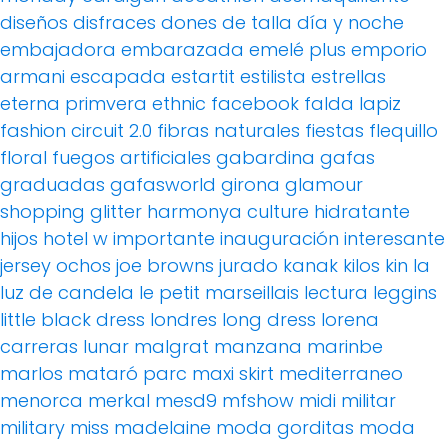
diseños
disfraces
dones de talla
día y noche
embajadora
embarazada
emelé plus
emporio
armani
escapada
estartit
estilista
estrellas
eterna primvera
ethnic
facebook
falda lapiz
fashion circuit 2.0
fibras naturales
fiestas
flequillo
floral
fuegos artificiales
gabardina
gafas
graduadas
gafasworld
girona
glamour
shopping
glitter
harmonya culture
hidratante
hijos
hotel w
importante
inauguración
interesante
jersey ochos
joe browns
jurado
kanak
kilos
kin
la
luz de candela
le petit marseillais
lectura
leggins
little black dress
londres
long dress
lorena
carreras
lunar
malgrat
manzana
marinbe
marlos
mataró parc
maxi skirt
mediterraneo
menorca
merkal
mesd9
mfshow
midi
militar
military
miss madelaine
moda gorditas
moda