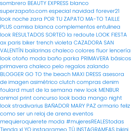
sombrero
BEAUTY EXPRESS
blanco
superzapato.com
especial navidad
forever21
look noche
zara
POR TU ZAPATO MA-TO
TAILLE
PLUS
camisa blanca
complementos
entulinea
look
RESULTADOS SORTEO
la redoute
LOOK FIESTA
ax paris
biker
trench
violeta
CAZADORA
SAN
VALENTÍN
bailarinas
chaleco
colores fluor
lencería
look otoño
moda baño
parka
PRIMAVERA
básicos
primavera
chaleco pelo
regalos
zalando
BLOGGER
GO TO the beach
MAXI DRESS
asesora
de imagen
asimétrico
clutch
compras
denim
foulard
must de la semana
new look
MENBUR
animal print
concurso
look boda
mango
night
look
stradivarius
BAÑADOR
MARY PAZ
armario feliz
como ser un reloj de arena
eventos
mequieroquierete
moda
#mujeresREALEStodas
Tienda xl
YO instagrameo TÚ INSTAGRAMEAS
bikini