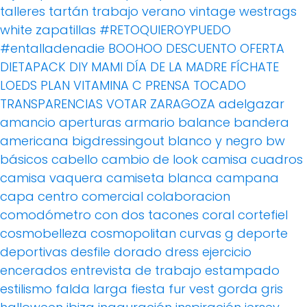
talleres
tartán
trabajo
verano
vintage
westrags
white
zapatillas
#RETOQUIEROYPUEDO
#entalladenadie
BOOHOO
DESCUENTO OFERTA
DIETAPACK
DIY MAMI
DÍA DE LA MADRE
FÍCHATE
LOEDS
PLAN VITAMINA C
PRENSA
TOCADO
TRANSPARENCIAS
VOTAR
ZARAGOZA
adelgazar
amancio
aperturas
armario
balance
bandera
americana
bigdressingout
blanco y negro
bw
básicos
cabello
cambio de look
camisa cuadros
camisa vaquera
camiseta blanca
campana
capa
centro comercial
colaboracion
comodómetro
con dos tacones
coral
cortefiel
cosmobelleza
cosmopolitan
curvas g
deporte
deportivas
desfile
dorado
dress
ejercicio
encerados
entrevista de trabajo
estampado
estilismo
falda larga
fiesta
fur vest
gorda
gris