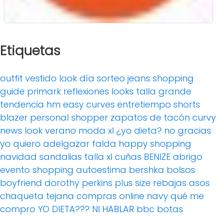
Etiquetas
outfit
vestido
look día
sorteo
jeans
shopping
guide
primark
reflexiones
looks
talla grande
tendencia
hm
easy curves
entretiempo
shorts
blazer
personal shopper
zapatos de tacón
curvy
news
look verano
moda xl
¿yo dieta? no gracias
yo quiero adelgazar
falda
happy shopping
navidad
sandalias
talla xl
cuñas
BENIZE
abrigo
evento
shopping
autoestima
bershka
bolsos
boyfriend
dorothy perkins
plus size
rebajas
asos
chaqueta tejana
compras online
navy
qué me
compro
YO DIETA??? NI HABLAR
bbc
botas