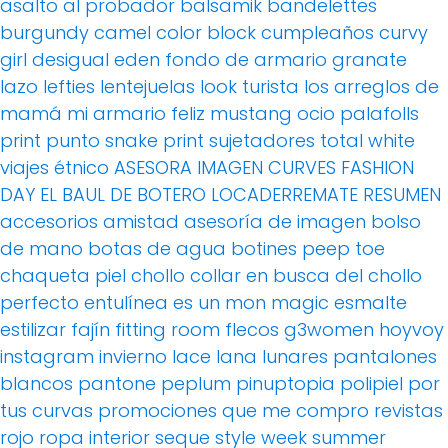
asalto al probador
balsamik
bandelettes
burgundy
camel
color block
cumpleaños
curvy
girl
desigual
eden
fondo de armario
granate
lazo
lefties
lentejuelas
look turista
los arreglos de
mamá
mi armario feliz
mustang
ocio
palafolls
print
punto
snake print
sujetadores
total white
viajes
étnico
ASESORA IMAGEN
CURVES FASHION
DAY
EL BAUL DE BOTERO
LOCADERREMATE
RESUMEN
accesorios
amistad
asesoría de imagen
bolso
de mano
botas de agua
botines peep toe
chaqueta piel
chollo
collar
en busca del chollo
perfecto
entulínea
es un mon magic
esmalte
estilizar
fajín
fitting room
flecos
g3women
hoyvoy
instagram
invierno
lace
lana
lunares
pantalones
blancos
pantone
peplum
pinuptopia
polipiel
por
tus curvas
promociones
que me compro
revistas
rojo
ropa interior
seque
style week
summer