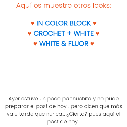
Aquí os muestr
o otros looks
:
IN COLOR BLOCK
♥
♥
CROCHET + WHITE
♥
♥
WHITE & FLUOR
♥
♥
Ayer est
uve un poco pachuchi
ta y no pud
e
preparar el post de hoy... pero dicen que más
vale tarde que nunca... ¿Cierto? pues aquí el
post de hoy...