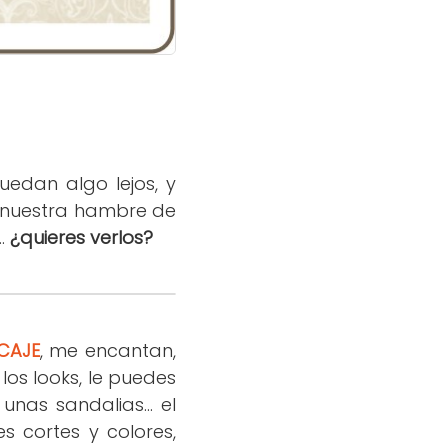
edan algo lejos, y
r nuestra hambre de
..
¿quieres verlos?
NCAJE
, me encantan,
los looks, le puedes
as sandalias... el
s cortes y colores,