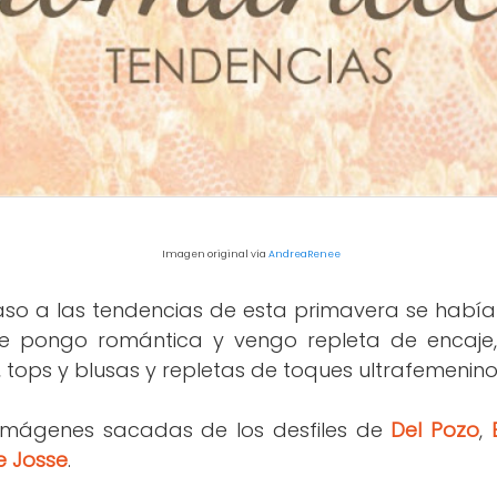
Imagen original vía
AndreaRenee
paso a las tendencias de esta primavera se hab
e pongo romántica y vengo repleta de encaje,
 tops y blusas y repletas de toques ultrafemenino
imágenes sacadas de los desfi
les de
Del Pozo
,
e Josse
.