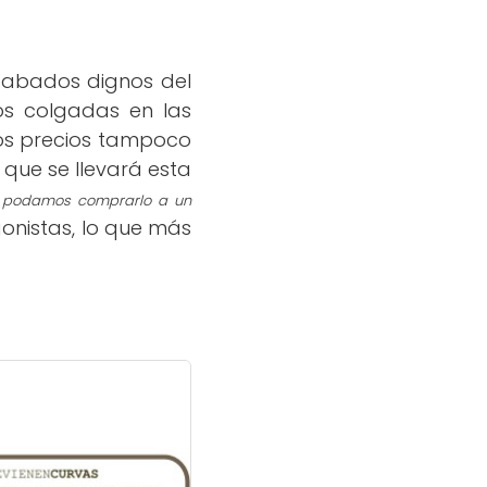
acabados digno
s del
os co
lgadas en las
los precios tampoco
que se llevará esta
@s podamos comprarlo a un
onistas
,
lo que más