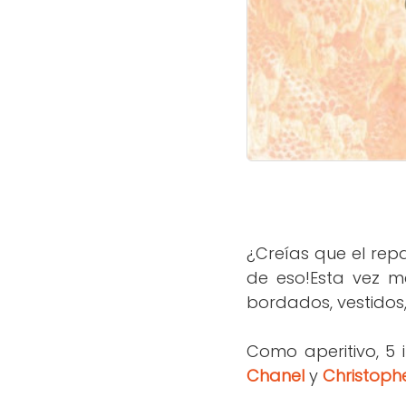
¿Creía
s que el re
de eso!
Esta vez m
bordados, vestidos,
Como aperitivo,
5 
Chanel
y
Christoph