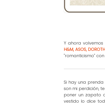
Y ahora volvemos
H&M, ASOS, DOROTH
"romanticismo" con
Si hay una prenda 
son mi perdición, t
poner un zapato d
vestido lo dice to