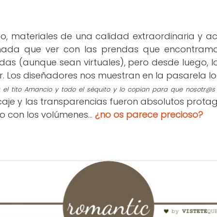
o, materiales de una calidad extraordinaria y 
nada que ver con l
as prendas que encontram
ndas (aunque sean virtuales)
, pero desde luego, 
r.
L
os diseñadores
nos muestran en la pasarela lo
 el tito Amancio y todo el séquito y lo copian para que nosotr
caje y las transparencias
fueron absolutos protag
o con los volúmenes...
¿no os parece preci
oso
?