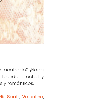
ían acabado
? ¡Na
da
 blonda, crochet y
s y románticos.
Elie Saab
,
Valentino
,