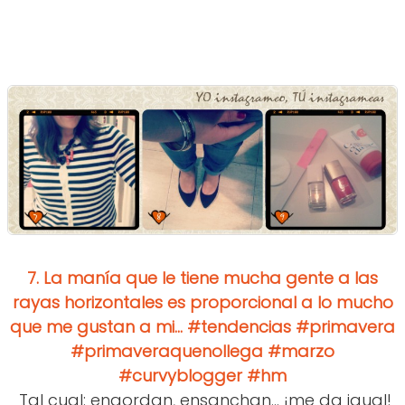
7.
La manía que le tiene mucha gente a las
rayas horizontales es proporcional a lo mucho
que me gustan a mi... #tendencias #primavera
#primaveraquenollega #marzo
#curvyblogger #hm
Tal cual: engordan, ensanchan... ¡me da igual!