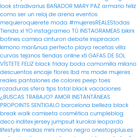
look
stradivarius
BAÑADOR
MARY PAZ
armario feliz
como ser un reloj de arena
eventos
mequieroquierete
moda
#mujeresREALEStodas
Tienda xl
YO instagrameo TÚ INSTAGRAMEAS
bikini
botines
camisa
cinturon
debate
inspiracion
kimono
mar&nua
perfecto
playa
recetas villa
curvas
tejanos
tiendas online
xti
GAFAS DE SOL
VÍSTETE FELIZ
black friday
boda
camomilla milano
descuentos
encaje
flores
lbd
ms mode
mujeres
reales
pantalones de colores
peep toes
rozaduras
sfera
tips
total black
vacaciones
¿BUSCAS TRABAJO?
AMOR
INSTANTÁNEAS
PROPOINTS
SENTIGALO
barcelona
belleza
black
break walk
camiseta
cosmética
cumpleblog
deco
inditex
jersey
jumpsuit
kurokai
leopardo
lifestyle
medias
mini
mono
negro
onestopplus.es