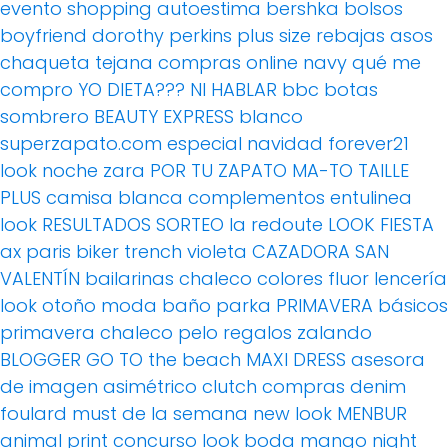
evento
shopping
autoestima
bershka
bolsos
boyfriend
dorothy perkins
plus size
rebajas
asos
chaqueta tejana
compras online
navy
qué me
compro
YO DIETA??? NI HABLAR
bbc
botas
sombrero
BEAUTY EXPRESS
blanco
superzapato.com
especial navidad
forever21
look noche
zara
POR TU ZAPATO MA-TO
TAILLE
PLUS
camisa blanca
complementos
entulinea
look
RESULTADOS SORTEO
la redoute
LOOK FIESTA
ax paris
biker
trench
violeta
CAZADORA
SAN
VALENTÍN
bailarinas
chaleco
colores fluor
lencería
look otoño
moda baño
parka
PRIMAVERA
básicos
primavera
chaleco pelo
regalos
zalando
BLOGGER
GO TO the beach
MAXI DRESS
asesora
de imagen
asimétrico
clutch
compras
denim
foulard
must de la semana
new look
MENBUR
animal print
concurso
look boda
mango
night