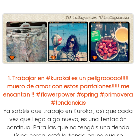
1.
Trabajar en #kurokai es un peligrooooo!!!!!
muero de amor con estos pantalones!!!!! me
encantan !! #flowerpower #spring #primavera
#tendencias
Ya sabéis que trabajo en Kurokai, así que cada
vez que llega algo nuevo, es una tentación
continua. Para las que no tengáis una tienda
física cerca, está la tienda online que se