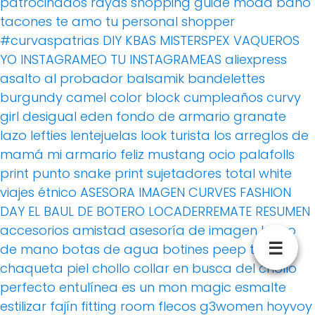
patrocinados
rayas
shopping guide moda baño
tacones
te amo
tu personal shopper
#curvaspatrias
DIY
KBAS
MISTERSPEX
VAQUEROS
YO INSTAGRAMEO TU INSTAGRAMEAS
aliexpress
asalto al probador
balsamik
bandelettes
burgundy
camel
color block
cumpleaños
curvy
girl
desigual
eden
fondo de armario
granate
lazo
lefties
lentejuelas
look turista
los arreglos de
mamá
mi armario feliz
mustang
ocio
palafolls
print
punto
snake print
sujetadores
total white
viajes
étnico
ASESORA IMAGEN
CURVES FASHION
DAY
EL BAUL DE BOTERO
LOCADERREMATE
RESUMEN
accesorios
amistad
asesoría de imagen
bolso
☰
de mano
botas de agua
botines peep toe
chaqueta piel
chollo
collar
en busca del chollo
perfecto
entulínea
es un mon magic
esmalte
estilizar
fajín
fitting room
flecos
g3women
hoyvoy