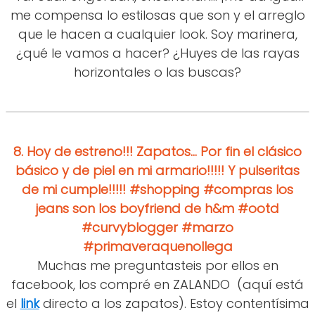
me compensa lo estilosas que son y el arreglo
que le hacen a cualquier look. Soy marinera,
¿qué le vamos a hacer? ¿Huyes de las rayas
horizontales o las buscas?
8.
Hoy de estreno!!! Zapatos... Por fin el clásico
básico y de piel en mi armario!!!!! Y pulseritas
de mi cumple!!!!! #shopping #compras los
jeans son los boyfriend de h&m #ootd
#curvyblogger #marzo
#primaveraquenollega
Muchas me preguntasteis por ellos en
facebook, los compré en ZALANDO (aquí está
el
link
directo a los zapatos). Estoy contentísima