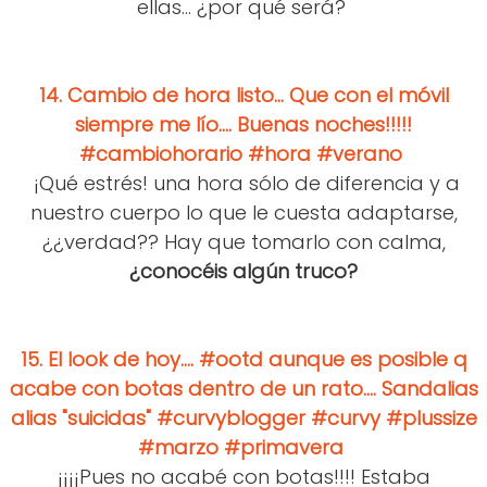
ellas... ¿por qué será?
14.
Cambio de hora listo... Que con el móvil
siempre me lío.... Buenas noches!!!!!
#cambiohorario #hora #verano
¡Qué estrés! una hora sólo de diferencia y a
nuestro cuerpo lo que le cuesta adaptarse,
¿¿verdad?? Hay que tomarlo con calma,
¿conocéis algún truco?
15.
El look de hoy.... #ootd aunque es posible q
acabe con botas dentro de un rato.... Sandalias
alias "suicidas" #curvyblogger #curvy #plussize
#marzo #primavera
¡¡¡¡Pues no acabé con botas!!!! Estaba