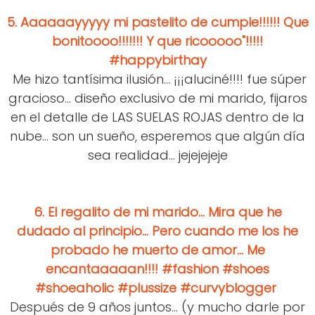
5.
Aaaaaayyyyy mi pastelito de cumple!!!!!! Que
bonitoooo!!!!!!! Y que ricooooo"!!!!!
#happybirthay
Me hizo tantísima ilusión... ¡¡¡aluciné!!!! fue súper
gracioso... diseño exclusivo de mi marido, fijaros
en el detalle de LAS SUELAS ROJAS dentro de la
nube... son un sueño, esperemos que algún día
sea realidad... jejejejeje
6.
El regalito de mi marido... Mira que he
dudado al principio... Pero cuando me los he
probado he muerto de amor... Me
encantaaaaan!!!! #fashion #shoes
#shoeaholic #plussize #curvyblogger
Después de 9 años juntos... (y mucho darle por