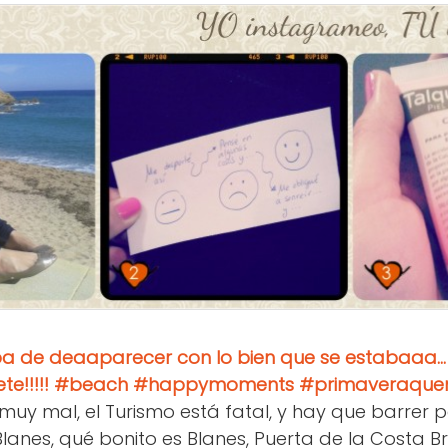
ba de deaaparecer con lo bien que se estabaaa..
ete!!!!! #beach #happymoments #primaveraque
uy mal, el Turismo está fatal, y hay que barrer p
anes, qué bonito es Blanes, Puerta de la Costa B