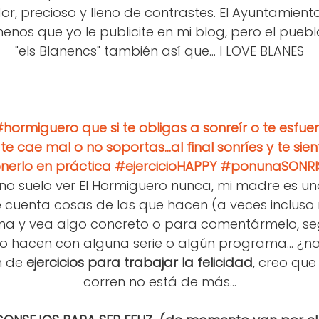
r, precioso y lleno de contrastes. El Ayuntamient
nos que yo le publicite en mi blog, pero el puebl
"els Blanencs" también así que... I LOVE BLANES
#hormiguero que si te obligas a sonre
í
r o te esfue
te cae mal o no soportas...al final sonr
í
es y te sien
onerlo en práctica #ejercicioHAPPY #ponunaSONR
o suelo ver El Hormiguero nunca, mi madre es un
cuenta cosas de las que hacen (a veces incluso
a y vea algo concreto o para comentármelo, se
o hacen con alguna serie o algún programa... ¿no
n de
ejercicios para trabajar la felicidad
, creo que
corren no está de más...