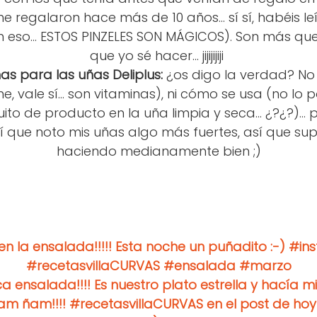
regalaron hace más de 10 años... sí sí, habéis le
so... ESTOS PINZELES SON MÁGICOS). Son más que 
que yo sé hacer... jijijijiji
nas para las uñas Deliplus:
¿os digo la verdad? No
e, vale sí... son vitaminas), ni cómo se usa (no lo
to de producto en la uña limpia y seca... ¿?¿?)... 
í que noto mis uñas algo más fuertes, así que su
haciendo medianamente bien ;)
n la ensalada!!!!! Esta noche un puñadito :-) #i
#recetasvillaCURVAS #ensalada #marzo
ica ensalada!!!! Es nuestro plato estrella y hacía m
m ñam!!!! #recetasvillaCURVAS en el post de hoy te