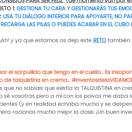
CONSEJOS PARA SER FELIZ (de momento van por el 
RETO 1:
GESTIONA TU CARA Y GESTIONARÁS TUS EMO
2:
USA TU DIÁLOGO INTERIOR PARA APOYARTE, NO PA
:
RECARGA LAS PILAS O PUEDES ACABAR EN EL CUBO 
¡Ah! y ya que estamos os dejo este
RETO
también..
r el sarpullido que tengo en el cuello... Es insopo
lo de talquistina en crema... #inventosdelaVIDAM
s que no sabíais que existía la TALQUISTINA en cr
o sé vosotras pero a mi con los polvos me daba 
cientes (y en realidad echaba mucho y se desper
era racionas mucho mejor la dosis. ¡Un buen inve