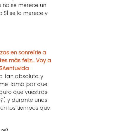
o no se merece un
o SÍ se lo merece y
rzas en sonre
í
rle a
tes más feliz... Voy a
ISAentuvida
a fan absoluta y
 me llama par que
guro que vuestras
?) y durante unas
 en los tiempos que