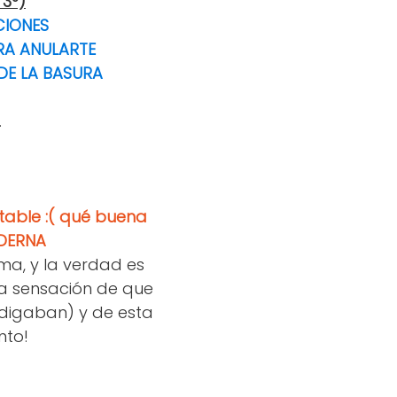
3º)
CIONES
RA ANULARTE
DE LA BASURA
.
rtable :( qué buena
ODERNA
ema, y la verdad es
la sensación de que
digaban) y de esta
nto!