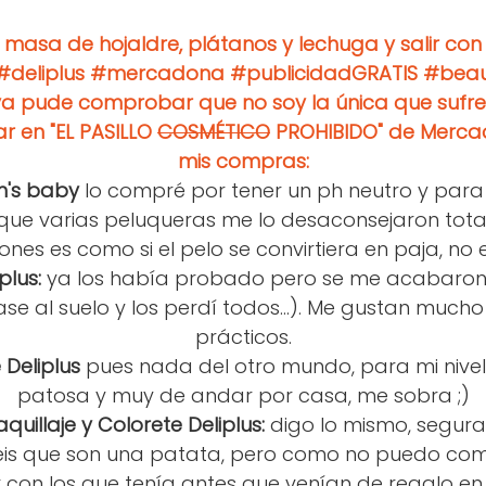
 masa de hojaldre, plátanos y lechuga y salir con 
 #deliplus #mercadona #publicidadGRATIS #beau
ja ya pude comprobar que no soy la única que sufr
ar en "EL PASILLO
COSMÉTICO
PROHIBIDO" de Merca
mis compras:
n's baby
lo compré por tener un ph neutro y para 
 que varias peluqueras me lo desaconsejaron total
nes es como si el pelo se convirtiera en paja, n
plus:
ya los había probado pero se me acabaron 
se al suelo y los perdí todos...). Me gustan much
prácticos.
 Deliplus
pues nada del otro mundo, para mi nive
patosa y muy de andar por casa, me sobra ;)
quillaje y Colorete Deliplus:
digo lo mismo, segu
eis que son una patata, pero como no puedo com
on los que tenía antes que venían de regalo en