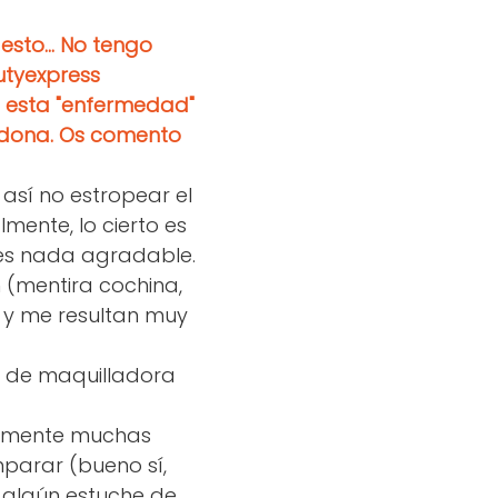
esto... No tengo
tyexpress
e esta "enfermedad"
dona. Os comento
así no estropear el
mente, lo cierto es
o es nada agradable.
(mentira cochina,
o y me resultan muy
l de maquilladora
ramente muchas
parar (bueno sí,
 algún estuche de