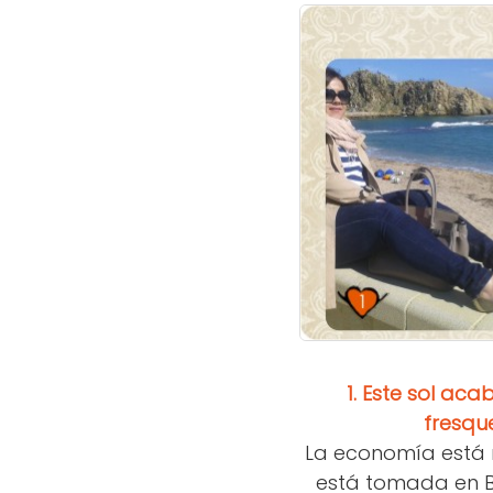
1.
Este sol aca
fresqu
La economía está m
está tomada en Bl