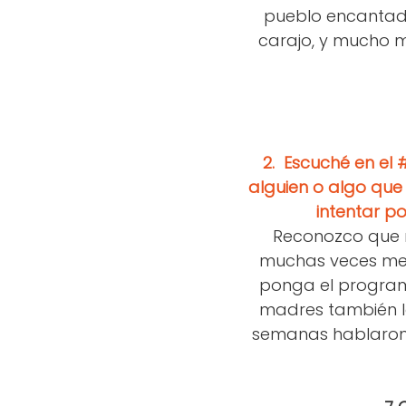
pueblo encantado
carajo, y mucho me
2.
Escuché en el 
alguien o algo que 
intentar p
Reconozco que n
muchas veces me 
ponga el program
madres también l
semanas hablaro