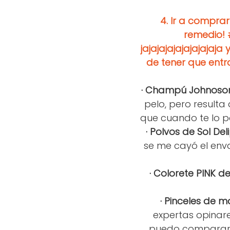
4.
Ir a comprar
remedio!
jajajajajajajajaja
de tener que entr
· Champú Johnoso
pelo, pero resulta
que cuando te lo po
· Polvos de Sol Deli
se me cayó el enva
· Colorete PINK de
· Pinceles de ma
expertas opinar
puedo comparar c