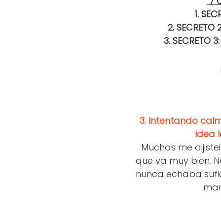
7 
1. SEC
2. SECRETO 
3. SECRETO 3
3.
Intentando calma
idea 
Muchas me dijistei
que va muy bien. N
nunca echaba sufi
man