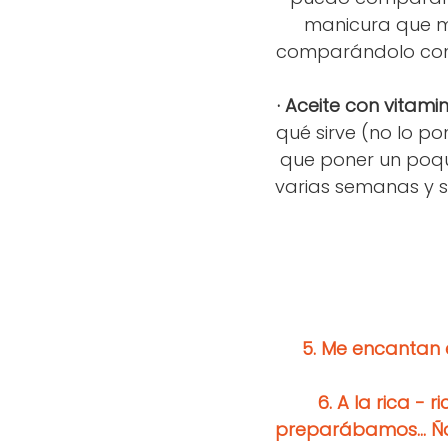
manicura que me 
comparándolo con e
· Aceite con vitami
qué sirve (no lo pon
que poner un poqui
varias semanas y s
5.
Me encantan e
6.
A la rica - r
preparábamos... Ña