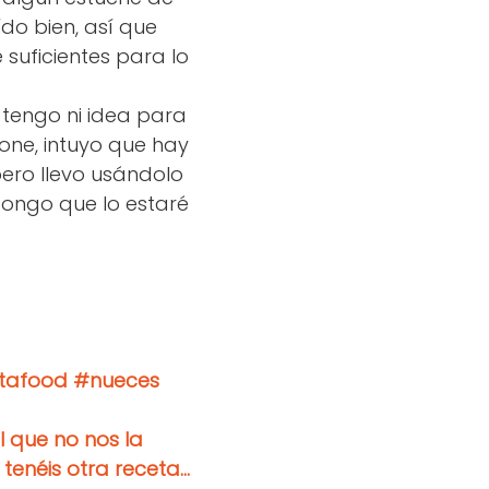
ído bien, así que
suficientes para lo
 tengo ni idea para
 pone, intuyo que hay
pero llevo usándolo
pongo que lo estaré
nstafood #nueces
il que no nos la
néis otra receta...