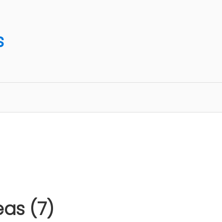
s
as (7)