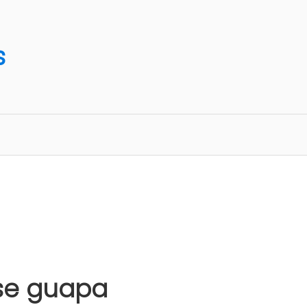
s
irse guapa