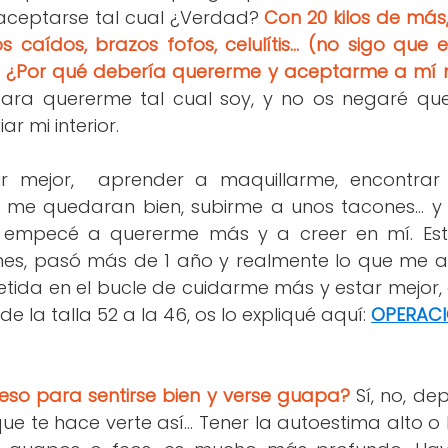
 aceptarse tal cual ¿Verdad?
Con 20 kilos de más
os caídos, brazos fofos, celulítis... (no sigo qu
je) ¿Por qué debería quererme y aceptarme a mí
ara quererme tal cual soy, y no os negaré q
ar mi interior.
r mejor, aprender a maquillarme, encontra
 y me quedaran bien, subirme a unos tacones...
 y empecé a quererme más y a creer en mí. E
mes, pasó más de 1 año y realmente lo que me a
etida en el bucle de cuidarme más y estar mejor, 
e la talla 52 a la 46, os lo expliqué aquí:
OPERACIÓ
eso para sentirse bien y verse guapa?
Sí, no, d
que te hace verte así... Tener la autoestima alto o