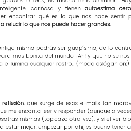
o guapos o feos, es mucho más profundo. Hay
 inteligente, cariñosa y tienen
autoestima cero
er encontrar qué es lo que nos hace sentir pe
 a relucir lo que nos puede hacer grandes
.
contigo misma podrás ser guapísima, de lo contrar
ara más bonita del mundo. ¡Ah! y que no se nos ol
 e ilumina cualquier rostro... (modo eslógan on:
reflexión
, que surge de esos e-mails tan marav
que me encanta leer y responder (aunque a veces
osotras mismas (topicazo otra vez), y si el ver b
a estar mejor, empezar por ahí, es bueno tener 