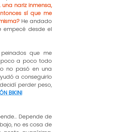
, una nariz inmensa,
e entonces sí que me
 misma?
He andado
ue empecé desde el
r peinados que me
 y poco a poco todo
sto no pasó en una
yudó a conseguirlo
decidí perder peso,
N BIKINI
epende... Depende de
 bajo, no es cosa de