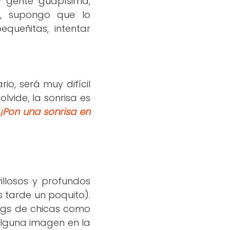
 gente guapísima,
, supongo que lo
queñitas, intentar
io, será muy difícil
vide, la sonrisa es
)
¡Pon una sonrisa en
illosos y profundos
 tarde un poquito).
logs de chicas como
alguna imagen en la