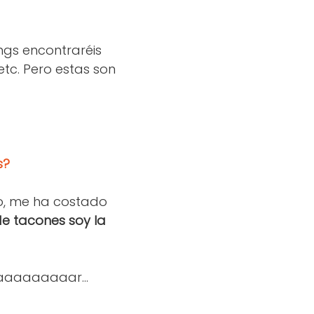
ings encontraréis
etc. Pero estas son
s?
o, me ha costado
de tacones soy la
aaaaaaaaar...