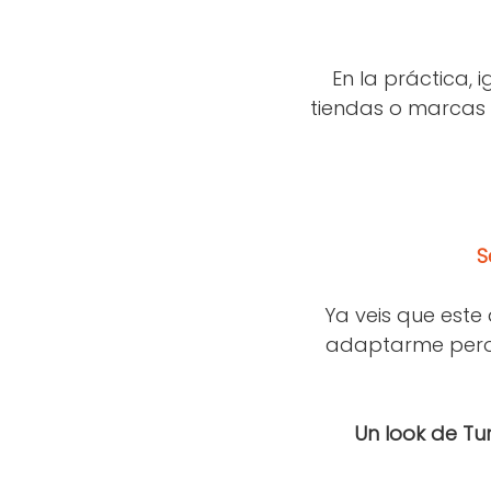
En la práctica, 
tiendas o marcas q
S
Ya veis que est
adaptarme pero 
Un look de Tur