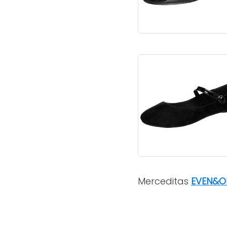
Merceditas
EVEN&O