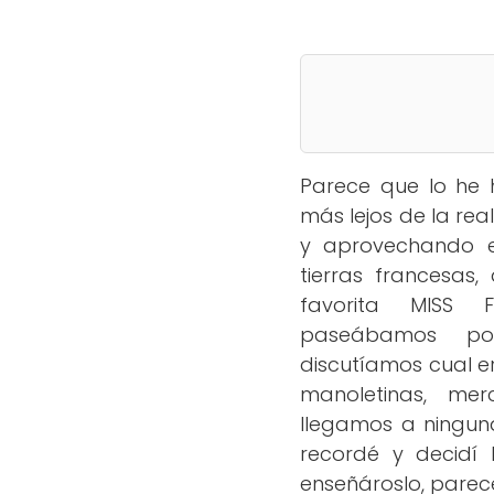
Parece que lo he 
más lejos de la re
y aprovechando el
tierras francesas
favorita MISS 
paseábamos po
discutíamos cual er
manoletinas, mer
llegamos a ninguna
recordé y decidí
enseñároslo, parec