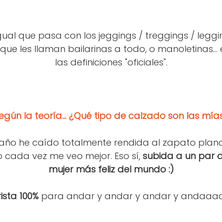
igual que pasa con los jeggings / treggings / legg
ue les llaman bailarinas a todo, o manoletinas... 
las definiciones "oficiales".
egún
la teoría... ¿Qué tipo de calzado son las mía
e año he caído totalmente rendida al zapato plan
cada vez me veo mejor. Eso sí,
subida a un par 
mujer más feliz del mundo :)
ista 100%
para andar y andar y andar y andaaa