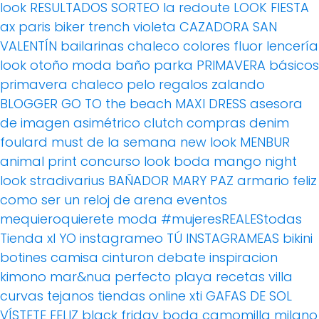
look
RESULTADOS SORTEO
la redoute
LOOK FIESTA
ax paris
biker
trench
violeta
CAZADORA
SAN
VALENTÍN
bailarinas
chaleco
colores fluor
lencería
look otoño
moda baño
parka
PRIMAVERA
básicos
primavera
chaleco pelo
regalos
zalando
BLOGGER
GO TO the beach
MAXI DRESS
asesora
de imagen
asimétrico
clutch
compras
denim
foulard
must de la semana
new look
MENBUR
animal print
concurso
look boda
mango
night
look
stradivarius
BAÑADOR
MARY PAZ
armario feliz
como ser un reloj de arena
eventos
mequieroquierete
moda
#mujeresREALEStodas
Tienda xl
YO instagrameo TÚ INSTAGRAMEAS
bikini
botines
camisa
cinturon
debate
inspiracion
kimono
mar&nua
perfecto
playa
recetas villa
curvas
tejanos
tiendas online
xti
GAFAS DE SOL
VÍSTETE FELIZ
black friday
boda
camomilla milano