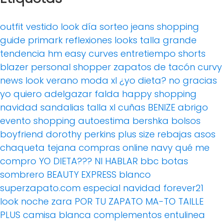
outfit
vestido
look día
sorteo
jeans
shopping
guide
primark
reflexiones
looks
talla grande
tendencia
hm
easy curves
entretiempo
shorts
blazer
personal shopper
zapatos de tacón
curvy
news
look verano
moda xl
¿yo dieta? no gracias
yo quiero adelgazar
falda
happy shopping
navidad
sandalias
talla xl
cuñas
BENIZE
abrigo
evento
shopping
autoestima
bershka
bolsos
boyfriend
dorothy perkins
plus size
rebajas
asos
chaqueta tejana
compras online
navy
qué me
compro
YO DIETA??? NI HABLAR
bbc
botas
sombrero
BEAUTY EXPRESS
blanco
superzapato.com
especial navidad
forever21
look noche
zara
POR TU ZAPATO MA-TO
TAILLE
PLUS
camisa blanca
complementos
entulinea