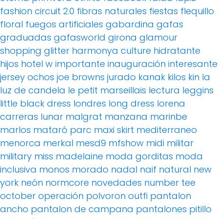
fashion circuit 2.0
fibras naturales
fiestas
flequillo
floral
fuegos artificiales
gabardina
gafas
graduadas
gafasworld
girona
glamour
shopping
glitter
harmonya culture
hidratante
hijos
hotel w
importante
inauguración
interesante
jersey ochos
joe browns
jurado
kanak
kilos
kin
la
luz de candela
le petit marseillais
lectura
leggins
little black dress
londres
long dress
lorena
carreras
lunar
malgrat
manzana
marinbe
marlos
mataró parc
maxi skirt
mediterraneo
menorca
merkal
mesd9
mfshow
midi
militar
military
miss madelaine
moda gorditas
moda
inclusiva
monos
morado
nadal
naif
natural
new
york
neón
normcore
novedades
number tee
october
operación polvoron
outfi
pantalon
ancho
pantalon de campana
pantalones pitillo