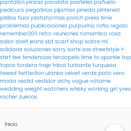
pantalón pinzas
parabita
pasteles
pañuelo
pedicura
pegatinas
pijamas
pineda
pinterest
pitillos fluor
plataformas
ponch
press time
problemas
publicaciones
purpurina
rafia
regalo
remember2011
retro
reuniones
romantico
rosa
sailor
sbelt jeans
sbt
scarf
shop
sobre mí
solidaria
soluciones
sorry
sorte
sos
streetstyle
t-
shirt
tee
tendencias
terciopelo
time to sparkle
top
topos
tordera
traje
tribal
turbante
turquesa
tweed
twitterllon
ulanka
velvet
verde pato
vero
moda
vestid
vestidor
vichy
vogue
vótame
wedding
weight watchers
whisky
working girl
yves
rocher
zuecos
Inicio