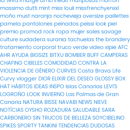
la teva imatge amb inedit
mariposas
marrón
massimo dutti
mint
miss louli
missfrenchyenxxl
moño
must
naranja
nochevieja
oversize
paillettes
pamela
pantalones
peinados
peissi look
piel
premio
promod
rock
ropa mujer
sales
savage
culture
sudadera
surania
tachuelas
the brandery
tratamiento corporal
truco
verde
video
xlpie
AFC
AHR
AYUDA
BIGSIZE
BITXU
BOMBER
BUFF
CAMPERAS
CHAFING
CIBELES
COMODIDAD
CONTRA LA
VIOLENCIA DE GÉNERO
CURVES
Costa Brava Life
Curvy vlogger
DIOR
ELIXIR DEL DESEO
GLOSSY BOX
HAT
HÁBITOS
IDEAS
INSPO
Islas Canarias
LEVI'S
LOGROÑO
LOOK INVIERNO
Las Palmas de Gran
Canaria
NATURA BISSE
NAVABI
NEWS
NIEVE
NOTÍCIAS
OYSHO
ROZADURA
SALUDABLE
SARA
CARBONERO
SIN TRUCOS DE BELLEZA
SOYCIBELINO
SPIKES
SPORTY
TANKINI
TENDENCIAS DUDOSAS