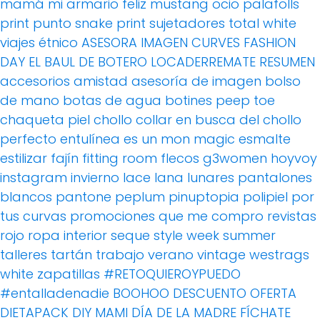
mamá
mi armario feliz
mustang
ocio
palafolls
print
punto
snake print
sujetadores
total white
viajes
étnico
ASESORA IMAGEN
CURVES FASHION
DAY
EL BAUL DE BOTERO
LOCADERREMATE
RESUMEN
accesorios
amistad
asesoría de imagen
bolso
de mano
botas de agua
botines peep toe
chaqueta piel
chollo
collar
en busca del chollo
perfecto
entulínea
es un mon magic
esmalte
estilizar
fajín
fitting room
flecos
g3women
hoyvoy
instagram
invierno
lace
lana
lunares
pantalones
blancos
pantone
peplum
pinuptopia
polipiel
por
tus curvas
promociones
que me compro
revistas
rojo
ropa interior
seque
style week
summer
talleres
tartán
trabajo
verano
vintage
westrags
white
zapatillas
#RETOQUIEROYPUEDO
#entalladenadie
BOOHOO
DESCUENTO OFERTA
DIETAPACK
DIY MAMI
DÍA DE LA MADRE
FÍCHATE