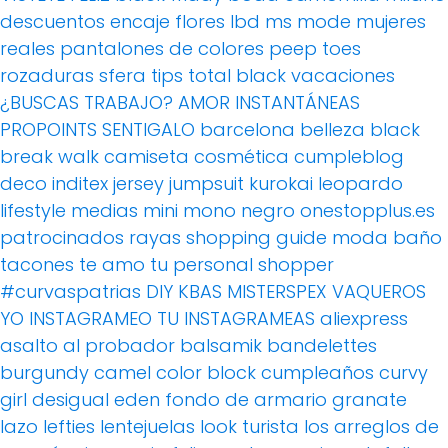
descuentos
encaje
flores
lbd
ms mode
mujeres
reales
pantalones de colores
peep toes
rozaduras
sfera
tips
total black
vacaciones
¿BUSCAS TRABAJO?
AMOR
INSTANTÁNEAS
PROPOINTS
SENTIGALO
barcelona
belleza
black
break walk
camiseta
cosmética
cumpleblog
deco
inditex
jersey
jumpsuit
kurokai
leopardo
lifestyle
medias
mini
mono
negro
onestopplus.es
patrocinados
rayas
shopping guide moda baño
tacones
te amo
tu personal shopper
#curvaspatrias
DIY
KBAS
MISTERSPEX
VAQUEROS
YO INSTAGRAMEO TU INSTAGRAMEAS
aliexpress
asalto al probador
balsamik
bandelettes
burgundy
camel
color block
cumpleaños
curvy
girl
desigual
eden
fondo de armario
granate
lazo
lefties
lentejuelas
look turista
los arreglos de