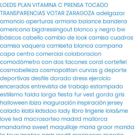
LOEDS
PLAN VITAMINA C
PRENSA
TOCADO
TRANSPARENCIAS
VOTAR
ZARAGOZA
adelgazar
amancio
aperturas
armario
balance
bandera
americana
bigdressingout
blanco y negro
bw
básicos
cabello
cambio de look
camisa cuadros
camisa vaquera
camiseta blanca
campana
capa
centro comercial
colaboracion
comodómetro
con dos tacones
coral
cortefiel
cosmobelleza
cosmopolitan
curvas g
deporte
deportivas
desfile
dorado
dress
ejercicio
encerados
entrevista de trabajo
estampado
estilismo
falda larga
fiesta
fur vest
gorda
gris
halloween
ibiza
inaguración
inspiración
jersey
calado
kiabi
kidsdoo
lady
libro
lingerie
lola&me
love
lwd
macrosorteo
madrid
mallorca
mandarina sweet
maquillaje
maria graor
marida