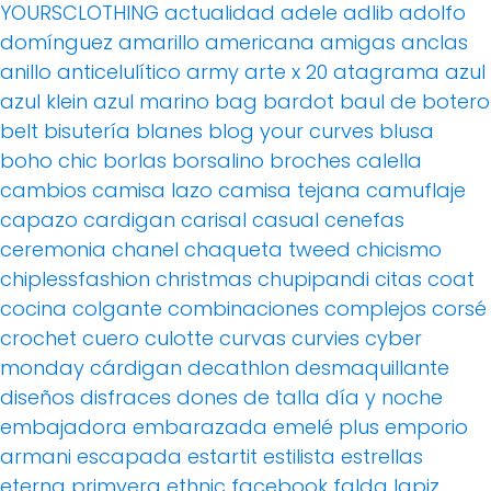
YOURSCLOTHING
actualidad
adele
adlib
adolfo
domínguez
amarillo
americana
amigas
anclas
anillo
anticelulítico
army
arte x 20
atagrama
azul
azul klein
azul marino
bag
bardot
baul de botero
belt
bisutería
blanes
blog your curves
blusa
boho chic
borlas
borsalino
broches
calella
cambios
camisa lazo
camisa tejana
camuflaje
capazo
cardigan
carisal
casual
cenefas
ceremonia
chanel
chaqueta tweed
chicismo
chiplessfashion
christmas
chupipandi
citas
coat
cocina
colgante
combinaciones
complejos
corsé
crochet
cuero
culotte
curvas
curvies
cyber
monday
cárdigan
decathlon
desmaquillante
diseños
disfraces
dones de talla
día y noche
embajadora
embarazada
emelé plus
emporio
armani
escapada
estartit
estilista
estrellas
eterna primvera
ethnic
facebook
falda lapiz