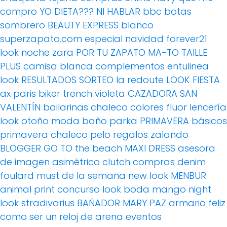
compro
YO DIETA??? NI HABLAR
bbc
botas
sombrero
BEAUTY EXPRESS
blanco
superzapato.com
especial navidad
forever21
look noche
zara
POR TU ZAPATO MA-TO
TAILLE
PLUS
camisa blanca
complementos
entulinea
look
RESULTADOS SORTEO
la redoute
LOOK FIESTA
ax paris
biker
trench
violeta
CAZADORA
SAN
VALENTÍN
bailarinas
chaleco
colores fluor
lencería
look otoño
moda baño
parka
PRIMAVERA
básicos
primavera
chaleco pelo
regalos
zalando
BLOGGER
GO TO the beach
MAXI DRESS
asesora
de imagen
asimétrico
clutch
compras
denim
foulard
must de la semana
new look
MENBUR
animal print
concurso
look boda
mango
night
look
stradivarius
BAÑADOR
MARY PAZ
armario feliz
como ser un reloj de arena
eventos