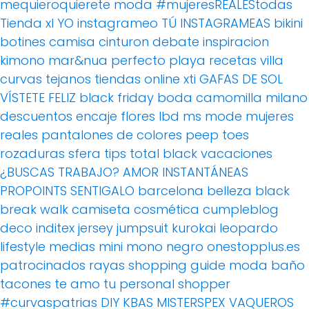
mequieroquierete
moda
#mujeresREALEStodas
Tienda xl
YO instagrameo TÚ INSTAGRAMEAS
bikini
botines
camisa
cinturon
debate
inspiracion
kimono
mar&nua
perfecto
playa
recetas villa
curvas
tejanos
tiendas online
xti
GAFAS DE SOL
VÍSTETE FELIZ
black friday
boda
camomilla milano
descuentos
encaje
flores
lbd
ms mode
mujeres
reales
pantalones de colores
peep toes
rozaduras
sfera
tips
total black
vacaciones
¿BUSCAS TRABAJO?
AMOR
INSTANTÁNEAS
PROPOINTS
SENTIGALO
barcelona
belleza
black
break walk
camiseta
cosmética
cumpleblog
deco
inditex
jersey
jumpsuit
kurokai
leopardo
lifestyle
medias
mini
mono
negro
onestopplus.es
patrocinados
rayas
shopping guide moda baño
tacones
te amo
tu personal shopper
#curvaspatrias
DIY
KBAS
MISTERSPEX
VAQUEROS