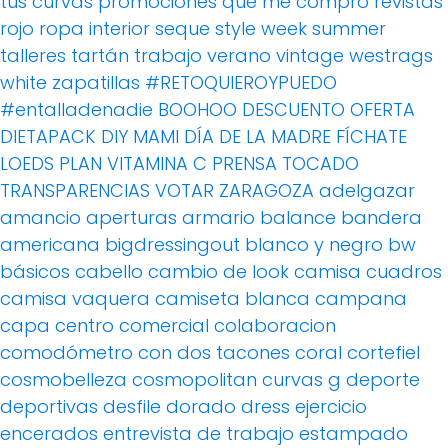
tus curvas
promociones
que me compro
revistas
rojo
ropa interior
seque
style week
summer
talleres
tartán
trabajo
verano
vintage
westrags
white
zapatillas
#RETOQUIEROYPUEDO
#entalladenadie
BOOHOO
DESCUENTO OFERTA
DIETAPACK
DIY MAMI
DÍA DE LA MADRE
FÍCHATE
LOEDS
PLAN VITAMINA C
PRENSA
TOCADO
TRANSPARENCIAS
VOTAR
ZARAGOZA
adelgazar
amancio
aperturas
armario
balance
bandera
americana
bigdressingout
blanco y negro
bw
básicos
cabello
cambio de look
camisa cuadros
camisa vaquera
camiseta blanca
campana
capa
centro comercial
colaboracion
comodómetro
con dos tacones
coral
cortefiel
cosmobelleza
cosmopolitan
curvas g
deporte
deportivas
desfile
dorado
dress
ejercicio
encerados
entrevista de trabajo
estampado