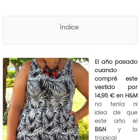
Índice
El año pasado
cuando
compré este
vestido por
14,95 € en H&M
no tenía ni
idea de que
este año el
B&N
y lo
tropical