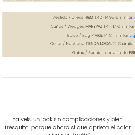
Vestido / Dress
H&M
T.42 · 14.95 € similar
Cuñas / Wedges
MARYPAZ
T.41 · 17 €
simila
Bolso / Bag
PIMKIE
14 €
similar
aq
Collar / Necklace
TIENDA LOCAL
12 €
simila
Gafas / Sunnies cortesía de
FI
Ya veis, un look sin complicaciones y bien
fresquito, porque ahora sí que aprieta el calor