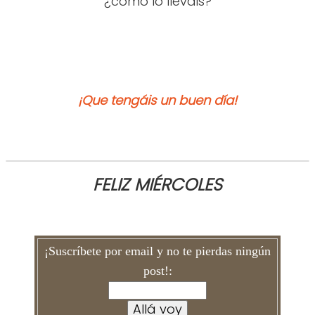
¿cómo lo lleváis?
¡Que tengáis un buen día!
FELIZ MIÉRCOLES
¡Suscríbete por email y no te pierdas ningún
post!: