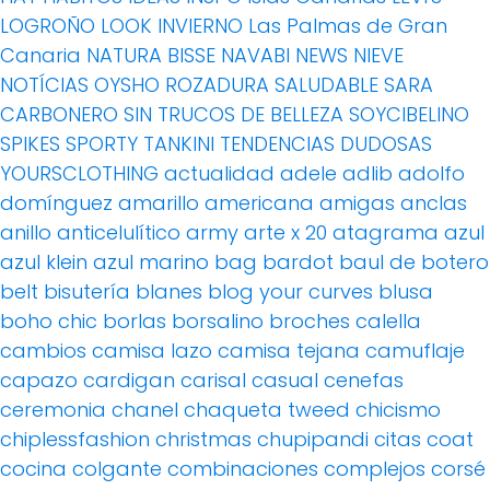
LOGROÑO
LOOK INVIERNO
Las Palmas de Gran
Canaria
NATURA BISSE
NAVABI
NEWS
NIEVE
NOTÍCIAS
OYSHO
ROZADURA
SALUDABLE
SARA
CARBONERO
SIN TRUCOS DE BELLEZA
SOYCIBELINO
SPIKES
SPORTY
TANKINI
TENDENCIAS DUDOSAS
YOURSCLOTHING
actualidad
adele
adlib
adolfo
domínguez
amarillo
americana
amigas
anclas
anillo
anticelulítico
army
arte x 20
atagrama
azul
azul klein
azul marino
bag
bardot
baul de botero
belt
bisutería
blanes
blog your curves
blusa
boho chic
borlas
borsalino
broches
calella
cambios
camisa lazo
camisa tejana
camuflaje
capazo
cardigan
carisal
casual
cenefas
ceremonia
chanel
chaqueta tweed
chicismo
chiplessfashion
christmas
chupipandi
citas
coat
cocina
colgante
combinaciones
complejos
corsé