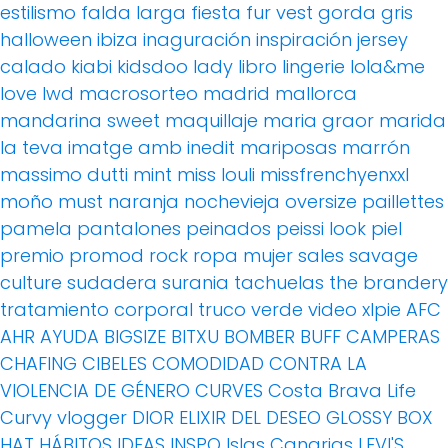
estilismo
falda larga
fiesta
fur vest
gorda
gris
halloween
ibiza
inaguración
inspiración
jersey
calado
kiabi
kidsdoo
lady
libro
lingerie
lola&me
love
lwd
macrosorteo
madrid
mallorca
mandarina sweet
maquillaje
maria graor
marida
la teva imatge amb inedit
mariposas
marrón
massimo dutti
mint
miss louli
missfrenchyenxxl
moño
must
naranja
nochevieja
oversize
paillettes
pamela
pantalones
peinados
peissi look
piel
premio
promod
rock
ropa mujer
sales
savage
culture
sudadera
surania
tachuelas
the brandery
tratamiento corporal
truco
verde
video
xlpie
AFC
AHR
AYUDA
BIGSIZE
BITXU
BOMBER
BUFF
CAMPERAS
CHAFING
CIBELES
COMODIDAD
CONTRA LA
VIOLENCIA DE GÉNERO
CURVES
Costa Brava Life
Curvy vlogger
DIOR
ELIXIR DEL DESEO
GLOSSY BOX
HAT
HÁBITOS
IDEAS
INSPO
Islas Canarias
LEVI'S