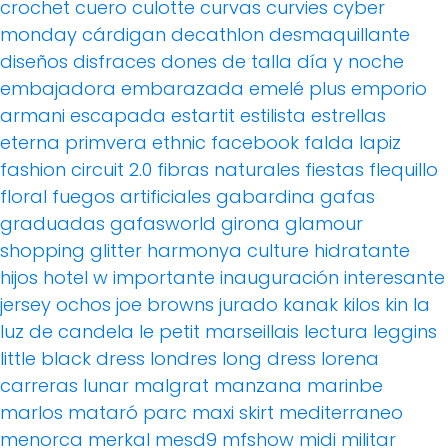
crochet
cuero
culotte
curvas
curvies
cyber
monday
cárdigan
decathlon
desmaquillante
diseños
disfraces
dones de talla
día y noche
embajadora
embarazada
emelé plus
emporio
armani
escapada
estartit
estilista
estrellas
eterna primvera
ethnic
facebook
falda lapiz
fashion circuit 2.0
fibras naturales
fiestas
flequillo
floral
fuegos artificiales
gabardina
gafas
graduadas
gafasworld
girona
glamour
shopping
glitter
harmonya culture
hidratante
hijos
hotel w
importante
inauguración
interesante
jersey ochos
joe browns
jurado
kanak
kilos
kin
la
luz de candela
le petit marseillais
lectura
leggins
little black dress
londres
long dress
lorena
carreras
lunar
malgrat
manzana
marinbe
marlos
mataró parc
maxi skirt
mediterraneo
menorca
merkal
mesd9
mfshow
midi
militar