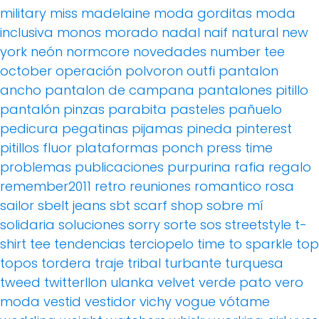
military
miss madelaine
moda gorditas
moda
inclusiva
monos
morado
nadal
naif
natural
new
york
neón
normcore
novedades
number tee
october
operación polvoron
outfi
pantalon
ancho
pantalon de campana
pantalones pitillo
pantalón pinzas
parabita
pasteles
pañuelo
pedicura
pegatinas
pijamas
pineda
pinterest
pitillos fluor
plataformas
ponch
press time
problemas
publicaciones
purpurina
rafia
regalo
remember2011
retro
reuniones
romantico
rosa
sailor
sbelt jeans
sbt
scarf
shop
sobre mí
solidaria
soluciones
sorry
sorte
sos
streetstyle
t-
shirt
tee
tendencias
terciopelo
time to sparkle
top
topos
tordera
traje
tribal
turbante
turquesa
tweed
twitterllon
ulanka
velvet
verde pato
vero
moda
vestid
vestidor
vichy
vogue
vótame