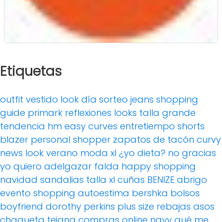
Etiquetas
outfit
vestido
look día
sorteo
jeans
shopping
guide
primark
reflexiones
looks
talla grande
tendencia
hm
easy curves
entretiempo
shorts
blazer
personal shopper
zapatos de tacón
curvy
news
look verano
moda xl
¿yo dieta? no gracias
yo quiero adelgazar
falda
happy shopping
navidad
sandalias
talla xl
cuñas
BENIZE
abrigo
evento
shopping
autoestima
bershka
bolsos
boyfriend
dorothy perkins
plus size
rebajas
asos
chaqueta tejana
compras online
navy
qué me