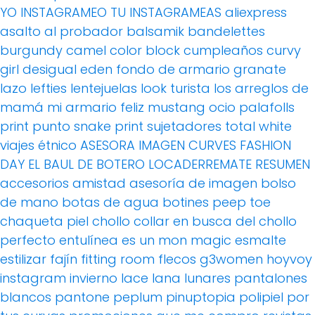
YO INSTAGRAMEO TU INSTAGRAMEAS
aliexpress
asalto al probador
balsamik
bandelettes
burgundy
camel
color block
cumpleaños
curvy
girl
desigual
eden
fondo de armario
granate
lazo
lefties
lentejuelas
look turista
los arreglos de
mamá
mi armario feliz
mustang
ocio
palafolls
print
punto
snake print
sujetadores
total white
viajes
étnico
ASESORA IMAGEN
CURVES FASHION
DAY
EL BAUL DE BOTERO
LOCADERREMATE
RESUMEN
accesorios
amistad
asesoría de imagen
bolso
de mano
botas de agua
botines peep toe
chaqueta piel
chollo
collar
en busca del chollo
perfecto
entulínea
es un mon magic
esmalte
estilizar
fajín
fitting room
flecos
g3women
hoyvoy
instagram
invierno
lace
lana
lunares
pantalones
blancos
pantone
peplum
pinuptopia
polipiel
por