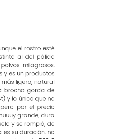
nque el rostro esté
tinto al del pálido
polvos milagrosos,
os y es un productos
 más ligero, natural
 la brocha gorda de
t) y lo único que no
 pero por el precio
(muuuy grande, dura
elo y se rompió, de
ía es su duración, no