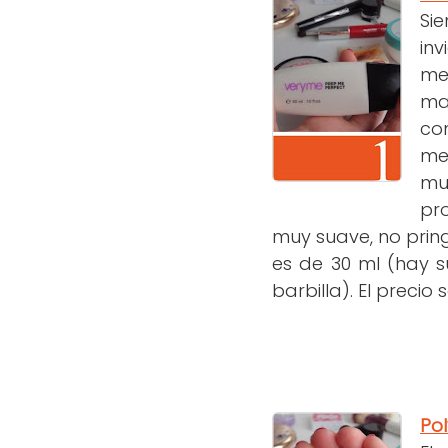
Si
in
me 
ma
co
me
mu
pr
muy suave, no prin
es de 30 ml (hay s
barbilla). El precio
Pol