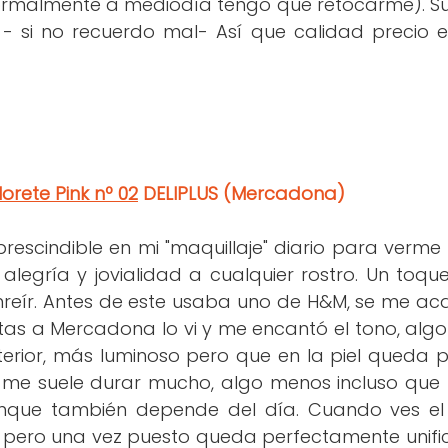
ormalmente a mediodía tengo que retocarme). Su
 si no recuerdo mal- Así que calidad precio 
orete Pink nº 02
DELIPLUS (Mercadona)
rescindible en mi "maquillaje" diario para verme 
alegría y jovialidad a cualquier rostro. Un toque
nreír. Antes de este usaba uno de H&M, se me ac
itas a Mercadona lo vi y me encantó el tono, alg
terior, más luminoso pero que en la piel queda p
me suele durar mucho, algo menos incluso que los
nque también depende del día. Cuando ves el
 pero una vez puesto queda perfectamente unifica