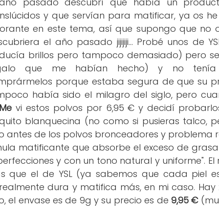
 año pasado descubrí que había un product
anslúcidos y que servían para matificar, ya os h
norante en este tema, así que supongo que no o
cubriera el año pasado jijijiji... Probé unos de 
educía brillos pero tampoco demasiado) pero s
galo que me habían hecho) y no tenía
mprármelos porque estaba segura de que su pr
mpoco había sido el milagro del siglo, pero cu
 Me
vi estos polvos por 6,95 € y decidí probarlos
uito blanquecina (no como si pusieras talco, p
co antes de los polvos bronceadores y problema r
mula matificante que absorbe el exceso de grasa
mperfecciones y con un tono natural y uniforme". E
 que el de YSL (ya sabemos que cada piel es
ealmente dura y matifica más, en mi caso. Hay 
o, el envase es de 9g y su precio es de
9,95 €
(muc