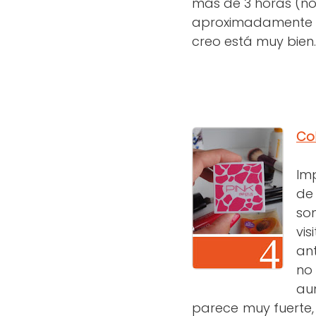
más de 3 horas (n
aproximadamente -
creo está muy bien.
Col
Imp
de 
so
vis
an
no 
au
parece muy fuerte,