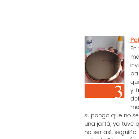
Pol
En 
me
in
par
que
y 
del
me
supongo que no se 
una jartá, yo tuve
no ser así, seguiría