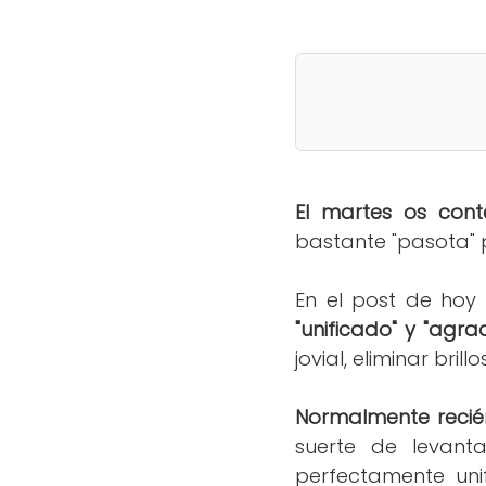
El martes os con
bastante "pasota" p
En el post de hoy
"unificado" y "agra
jovial, eliminar bril
Normalmente recié
suerte de levant
perfectamente uni