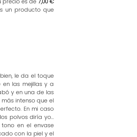
 precio es de
7,00 €
es un producto que
bien, le da el toque
 en las mejillas y a
abó y en una de las
o más intenso que el
erfecto. En mi caso
 polvos diría yo...
 tono en el envase
do con la piel y el