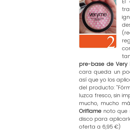
El
tr
ig
des
(r
re
co
ta
pre-base de Very
cara queda un poq
así que yo los apli
del producto: "Fór
luzca fresco, sin i
mucho, mucho más
Oriflame
noto que r
disco para aplicarl
oferta a 6,95 €)