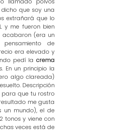
o llamado polvos
e dicho que soy una
s extrañará que lo
YSL y me fueron bien
e acabaron (era un
 pensamiento de
ecio era elevado y
ando pedí la
crema
. En un principio la
ero algo clareada)
esuelto. Descripción
 para que tu rostro
l resultado me gusta
 un mundo), el de
2 tonos y viene con
has veces está de