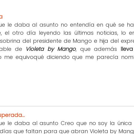
ta
ue le daba al asunto no entendía en qué se 
, el otro día leyendo las últimas noticias, lo e
sobrina del presidente de Mango e hija del expre
sable de
Violeta by Mango
, que además
llev
í, no me equivoqué diciendo que me parecía no
sperada...
ue le daba al asunto Creo que no soy la única
días que faltan para que abran Violeta by Mang