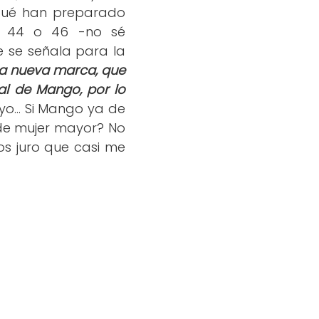
 qué han preparado
a 44 o 46 -no sé
e se señala para la
la nueva marca, que
al de Mango, por lo
o... Si Mango ya de
e de mujer mayor? No
os juro que casi me