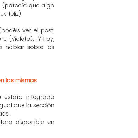
g (parecía que algo
 feliz).
podéis ver el post:
 (Violeta)... Y hoy,
 hablar sobre los
en las mismas
o
estará integrado
igual que la sección
s...
tará disponible en