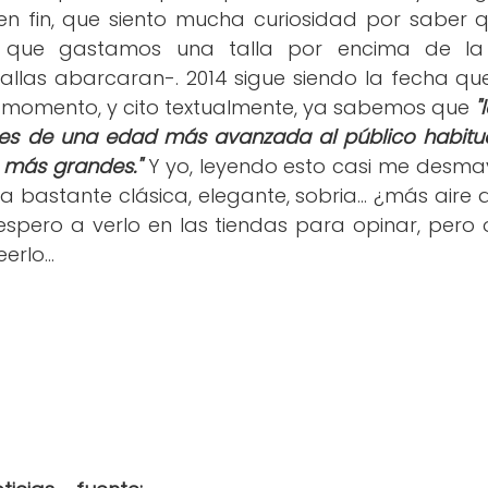
en fin, que siento mucha curiosidad por saber
s que gastamos una talla por encima de l
llas abarcaran-. 2014 sigue siendo la fecha qu
e momento, y cito textualmente, ya sabemos que
"
res de una edad más avanzada al público habitu
n más grandes."
Y yo, leyendo esto casi me desmay
nea bastante clásica, elegante, sobria... ¿más air
spero a verlo en las tiendas para opinar, pero 
erlo...