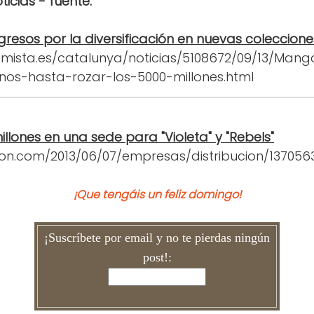
oticias - fuente:
resos por la diversificación en nuevas coleccione
mista.es/catalunya/noticias/5108672/09/13/Mango
nos-hasta-rozar-los-5000-millones.html
illones en una sede para "Violeta" y "Rebels"
on.com/2013/06/07/empresas/distribucion/137056
¡Que tengáis un feliz domingo!
¡Suscríbete por email y no te pierdas ningún
post!: