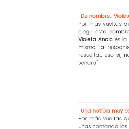
· De nombre... Viole
Por más vueltas q
elegir este nombre
Violeta Andic
es la 
misma la respon
resuelta... eso s
señora"
· Una notícia muy e
Por más vueltas q
uñas contando los 