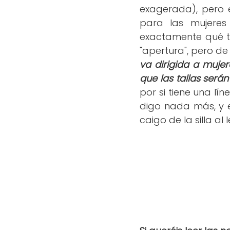
exagerada), pero 
para las mujere
exactamente qué ta
"apertura", pero d
va dirigida a muje
que las tallas será
por si tiene una lí
digo nada más, y e
caigo de la silla al le