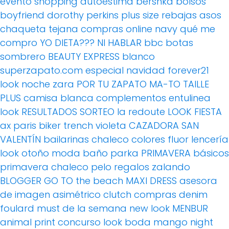
evento
shopping
autoestima
bershka
bolsos
boyfriend
dorothy perkins
plus size
rebajas
asos
chaqueta tejana
compras online
navy
qué me
compro
YO DIETA??? NI HABLAR
bbc
botas
sombrero
BEAUTY EXPRESS
blanco
superzapato.com
especial navidad
forever21
look noche
zara
POR TU ZAPATO MA-TO
TAILLE
PLUS
camisa blanca
complementos
entulinea
look
RESULTADOS SORTEO
la redoute
LOOK FIESTA
ax paris
biker
trench
violeta
CAZADORA
SAN
VALENTÍN
bailarinas
chaleco
colores fluor
lencería
look otoño
moda baño
parka
PRIMAVERA
básicos
primavera
chaleco pelo
regalos
zalando
BLOGGER
GO TO the beach
MAXI DRESS
asesora
de imagen
asimétrico
clutch
compras
denim
foulard
must de la semana
new look
MENBUR
animal print
concurso
look boda
mango
night