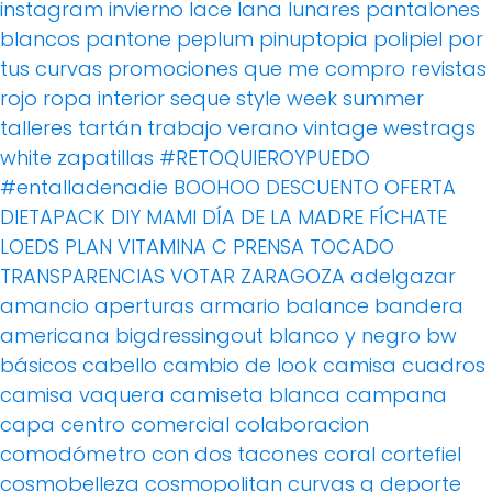
instagram
invierno
lace
lana
lunares
pantalones
blancos
pantone
peplum
pinuptopia
polipiel
por
tus curvas
promociones
que me compro
revistas
rojo
ropa interior
seque
style week
summer
talleres
tartán
trabajo
verano
vintage
westrags
white
zapatillas
#RETOQUIEROYPUEDO
#entalladenadie
BOOHOO
DESCUENTO OFERTA
DIETAPACK
DIY MAMI
DÍA DE LA MADRE
FÍCHATE
LOEDS
PLAN VITAMINA C
PRENSA
TOCADO
TRANSPARENCIAS
VOTAR
ZARAGOZA
adelgazar
amancio
aperturas
armario
balance
bandera
americana
bigdressingout
blanco y negro
bw
básicos
cabello
cambio de look
camisa cuadros
camisa vaquera
camiseta blanca
campana
capa
centro comercial
colaboracion
comodómetro
con dos tacones
coral
cortefiel
cosmobelleza
cosmopolitan
curvas g
deporte