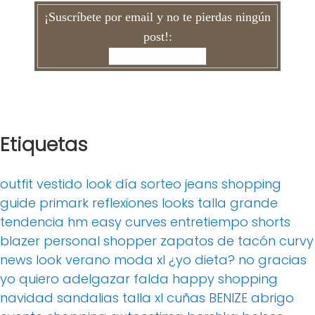
¡Suscríbete por email y no te pierdas ningún
post!:
Etiquetas
outfit
vestido
look día
sorteo
jeans
shopping
guide
primark
reflexiones
looks
talla grande
tendencia
hm
easy curves
entretiempo
shorts
blazer
personal shopper
zapatos de tacón
curvy
news
look verano
moda xl
¿yo dieta? no gracias
yo quiero adelgazar
falda
happy shopping
navidad
sandalias
talla xl
cuñas
BENIZE
abrigo