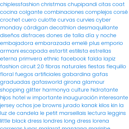
chiplessfashion
christmas
chupipandi
citas
coat
cocina
colgante
combinaciones
complejos
corsé
crochet
cuero
culotte
curvas
curvies
cyber
monday
cárdigan
decathlon
desmaquillante
diseños
disfraces
dones de talla
día y noche
embajadora
embarazada
emelé plus
emporio
armani
escapada
estartit
estilista
estrellas
eterna primvera
ethnic
facebook
falda lapiz
fashion circuit 2.0
fibras naturales
fiestas
flequillo
floral
fuegos artificiales
gabardina
gafas
graduadas
gafasworld
girona
glamour
shopping
glitter
harmonya culture
hidratante
hijos
hotel w
importante
inauguración
interesante
jersey ochos
joe browns
jurado
kanak
kilos
kin
la
luz de candela
le petit marseillais
lectura
leggins
little black dress
londres
long dress
lorena
carreras
lunar
malgrat
manzana
marinbe