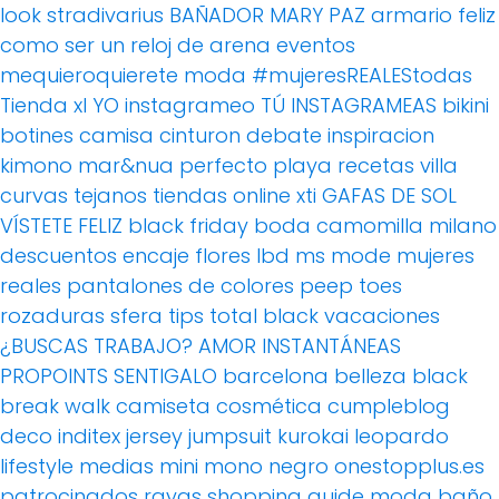
look
stradivarius
BAÑADOR
MARY PAZ
armario feliz
como ser un reloj de arena
eventos
mequieroquierete
moda
#mujeresREALEStodas
Tienda xl
YO instagrameo TÚ INSTAGRAMEAS
bikini
botines
camisa
cinturon
debate
inspiracion
kimono
mar&nua
perfecto
playa
recetas villa
curvas
tejanos
tiendas online
xti
GAFAS DE SOL
VÍSTETE FELIZ
black friday
boda
camomilla milano
descuentos
encaje
flores
lbd
ms mode
mujeres
reales
pantalones de colores
peep toes
rozaduras
sfera
tips
total black
vacaciones
¿BUSCAS TRABAJO?
AMOR
INSTANTÁNEAS
PROPOINTS
SENTIGALO
barcelona
belleza
black
break walk
camiseta
cosmética
cumpleblog
deco
inditex
jersey
jumpsuit
kurokai
leopardo
lifestyle
medias
mini
mono
negro
onestopplus.es
patrocinados
rayas
shopping guide moda baño