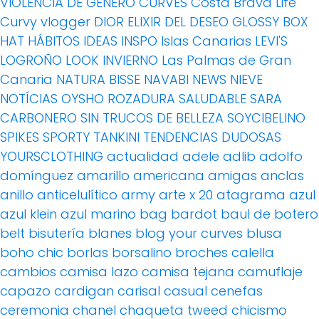
VIOLENCIA DE GÉNERO
CURVES
Costa Brava Life
Curvy vlogger
DIOR
ELIXIR DEL DESEO
GLOSSY BOX
HAT
HÁBITOS
IDEAS
INSPO
Islas Canarias
LEVI'S
LOGROÑO
LOOK INVIERNO
Las Palmas de Gran
Canaria
NATURA BISSE
NAVABI
NEWS
NIEVE
NOTÍCIAS
OYSHO
ROZADURA
SALUDABLE
SARA
CARBONERO
SIN TRUCOS DE BELLEZA
SOYCIBELINO
SPIKES
SPORTY
TANKINI
TENDENCIAS DUDOSAS
YOURSCLOTHING
actualidad
adele
adlib
adolfo
domínguez
amarillo
americana
amigas
anclas
anillo
anticelulítico
army
arte x 20
atagrama
azul
azul klein
azul marino
bag
bardot
baul de botero
belt
bisutería
blanes
blog your curves
blusa
boho chic
borlas
borsalino
broches
calella
cambios
camisa lazo
camisa tejana
camuflaje
capazo
cardigan
carisal
casual
cenefas
ceremonia
chanel
chaqueta tweed
chicismo