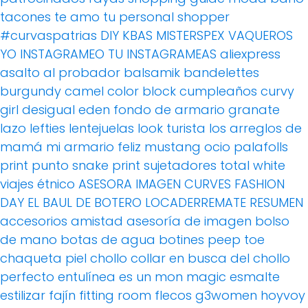
tacones
te amo
tu personal shopper
#curvaspatrias
DIY
KBAS
MISTERSPEX
VAQUEROS
YO INSTAGRAMEO TU INSTAGRAMEAS
aliexpress
asalto al probador
balsamik
bandelettes
burgundy
camel
color block
cumpleaños
curvy
girl
desigual
eden
fondo de armario
granate
lazo
lefties
lentejuelas
look turista
los arreglos de
mamá
mi armario feliz
mustang
ocio
palafolls
print
punto
snake print
sujetadores
total white
viajes
étnico
ASESORA IMAGEN
CURVES FASHION
DAY
EL BAUL DE BOTERO
LOCADERREMATE
RESUMEN
accesorios
amistad
asesoría de imagen
bolso
de mano
botas de agua
botines peep toe
chaqueta piel
chollo
collar
en busca del chollo
perfecto
entulínea
es un mon magic
esmalte
estilizar
fajín
fitting room
flecos
g3women
hoyvoy