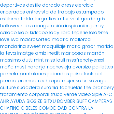
deportivas
desfile
dorado
dress
ejercicio
encerados
entrevista de trabajo
estampado
estilismo
falda larga
fiesta
fur vest
gorda
gris
halloween
ibiza
inaguración
inspiración
jersey
calado
kiabi
kidsdoo
lady
libro
lingerie
lola&me
love
lwd
macrosorteo
madrid
mallorca
mandarina sweet
maquillaje
maria graor
marida
la teva imatge amb inedit
mariposas
marrón
massimo dutti
mint
miss louli
missfrenchyenxxl
moño
must
naranja
nochevieja
oversize
paillettes
pamela
pantalones
peinados
peissi look
piel
premio
promod
rock
ropa mujer
sales
savage
culture
sudadera
surania
tachuelas
the brandery
tratamiento corporal
truco
verde
video
xlpie
AFC
AHR
AYUDA
BIGSIZE
BITXU
BOMBER
BUFF
CAMPERAS
CHAFING
CIBELES
COMODIDAD
CONTRA LA