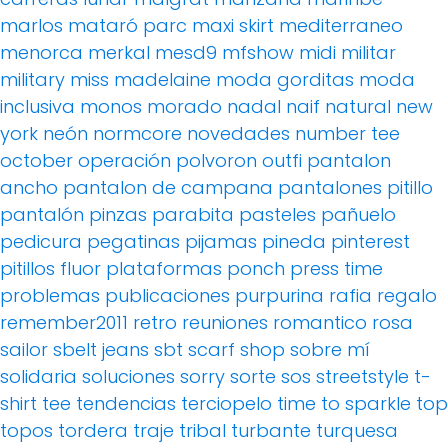
marlos
mataró parc
maxi skirt
mediterraneo
menorca
merkal
mesd9
mfshow
midi
militar
military
miss madelaine
moda gorditas
moda
inclusiva
monos
morado
nadal
naif
natural
new
york
neón
normcore
novedades
number tee
october
operación polvoron
outfi
pantalon
ancho
pantalon de campana
pantalones pitillo
pantalón pinzas
parabita
pasteles
pañuelo
pedicura
pegatinas
pijamas
pineda
pinterest
pitillos fluor
plataformas
ponch
press time
problemas
publicaciones
purpurina
rafia
regalo
remember2011
retro
reuniones
romantico
rosa
sailor
sbelt jeans
sbt
scarf
shop
sobre mí
solidaria
soluciones
sorry
sorte
sos
streetstyle
t-
shirt
tee
tendencias
terciopelo
time to sparkle
top
topos
tordera
traje
tribal
turbante
turquesa