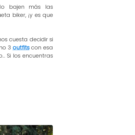
do bajen más las
ta biker, ¡y es que
nos cuesta decidir si
imo 3
outfits
con esa
. Si los encuentras