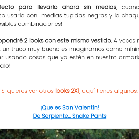
rfecto para llevarlo ahora sin medias
, cuan
o usarlo con medias tupidas negras y la chaque
osibles combinaciones!
pondré 2 looks con este mismo vestido
. A veces 
, un truco muy bueno es imaginarnos como mín
r usando cosas que ya estén en nuestro armario..
alo!
Si quieres ver otros
looks 2X1
, aquí tienes algunos:
¡Que es San Valentín!
De Serpiente... Snake Pants