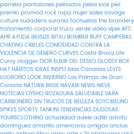
pamela
pantalones
peinados
peissi look
piel
premio
promod
rock
ropa mujer
sales
savage
culture
sudadera
surania
tachuelas
the brandery
tratamiento corporal
truco
verde
video
xlpie
AFC
AHR
AYUDA
BIGSIZE
BITXU
BOMBER
BUFF
CAMPERAS
CHAFING
CIBELES
COMODIDAD
CONTRA LA
VIOLENCIA DE GÉNERO
CURVES
Costa Brava Life
Curvy vlogger
DIOR
ELIXIR DEL DESEO
GLOSSY BOX
HAT
HÁBITOS
IDEAS
INSPO
Islas Canarias
LEVI'S
LOGROÑO
LOOK INVIERNO
Las Palmas de Gran
Canaria
NATURA BISSE
NAVABI
NEWS
NIEVE
NOTÍCIAS
OYSHO
ROZADURA
SALUDABLE
SARA
CARBONERO
SIN TRUCOS DE BELLEZA
SOYCIBELINO
SPIKES
SPORTY
TANKINI
TENDENCIAS DUDOSAS
YOURSCLOTHING
actualidad
adele
adlib
adolfo
domínguez
amarillo
americana
amigas
anclas
anillo
anticelulítico
army
arte x 20
atagrama
azul