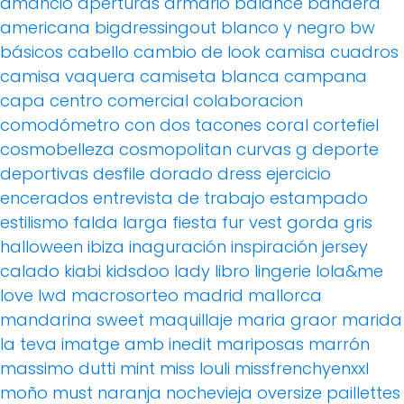
amancio
aperturas
armario
balance
bandera
americana
bigdressingout
blanco y negro
bw
básicos
cabello
cambio de look
camisa cuadros
camisa vaquera
camiseta blanca
campana
capa
centro comercial
colaboracion
comodómetro
con dos tacones
coral
cortefiel
cosmobelleza
cosmopolitan
curvas g
deporte
deportivas
desfile
dorado
dress
ejercicio
encerados
entrevista de trabajo
estampado
estilismo
falda larga
fiesta
fur vest
gorda
gris
halloween
ibiza
inaguración
inspiración
jersey
calado
kiabi
kidsdoo
lady
libro
lingerie
lola&me
love
lwd
macrosorteo
madrid
mallorca
mandarina sweet
maquillaje
maria graor
marida
la teva imatge amb inedit
mariposas
marrón
massimo dutti
mint
miss louli
missfrenchyenxxl
moño
must
naranja
nochevieja
oversize
paillettes