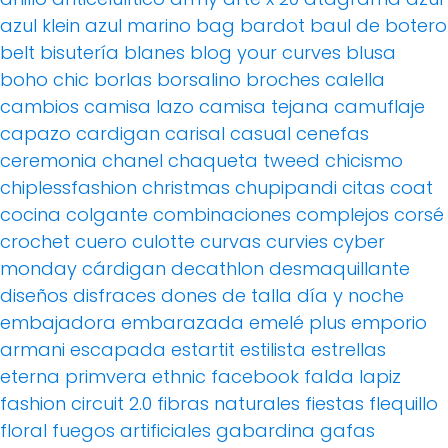
azul klein
azul marino
bag
bardot
baul de botero
belt
bisutería
blanes
blog your curves
blusa
boho chic
borlas
borsalino
broches
calella
cambios
camisa lazo
camisa tejana
camuflaje
capazo
cardigan
carisal
casual
cenefas
ceremonia
chanel
chaqueta tweed
chicismo
chiplessfashion
christmas
chupipandi
citas
coat
cocina
colgante
combinaciones
complejos
corsé
crochet
cuero
culotte
curvas
curvies
cyber
monday
cárdigan
decathlon
desmaquillante
diseños
disfraces
dones de talla
día y noche
embajadora
embarazada
emelé plus
emporio
armani
escapada
estartit
estilista
estrellas
eterna primvera
ethnic
facebook
falda lapiz
fashion circuit 2.0
fibras naturales
fiestas
flequillo
floral
fuegos artificiales
gabardina
gafas