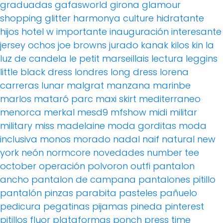
graduadas
gafasworld
girona
glamour
shopping
glitter
harmonya culture
hidratante
hijos
hotel w
importante
inauguración
interesante
jersey ochos
joe browns
jurado
kanak
kilos
kin
la
luz de candela
le petit marseillais
lectura
leggins
little black dress
londres
long dress
lorena
carreras
lunar
malgrat
manzana
marinbe
marlos
mataró parc
maxi skirt
mediterraneo
menorca
merkal
mesd9
mfshow
midi
militar
military
miss madelaine
moda gorditas
moda
inclusiva
monos
morado
nadal
naif
natural
new
york
neón
normcore
novedades
number tee
october
operación polvoron
outfi
pantalon
ancho
pantalon de campana
pantalones pitillo
pantalón pinzas
parabita
pasteles
pañuelo
pedicura
pegatinas
pijamas
pineda
pinterest
pitillos fluor
plataformas
ponch
press time