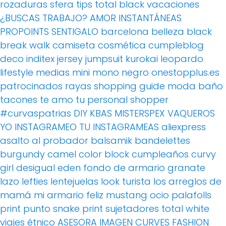
rozaduras
sfera
tips
total black
vacaciones
¿BUSCAS TRABAJO?
AMOR
INSTANTÁNEAS
PROPOINTS
SENTIGALO
barcelona
belleza
black
break walk
camiseta
cosmética
cumpleblog
deco
inditex
jersey
jumpsuit
kurokai
leopardo
lifestyle
medias
mini
mono
negro
onestopplus.es
patrocinados
rayas
shopping guide moda baño
tacones
te amo
tu personal shopper
#curvaspatrias
DIY
KBAS
MISTERSPEX
VAQUEROS
YO INSTAGRAMEO TU INSTAGRAMEAS
aliexpress
asalto al probador
balsamik
bandelettes
burgundy
camel
color block
cumpleaños
curvy
girl
desigual
eden
fondo de armario
granate
lazo
lefties
lentejuelas
look turista
los arreglos de
mamá
mi armario feliz
mustang
ocio
palafolls
print
punto
snake print
sujetadores
total white
viajes
étnico
ASESORA IMAGEN
CURVES FASHION