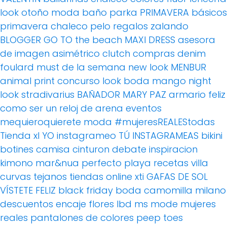
look otoño
moda baño
parka
PRIMAVERA
básicos
primavera
chaleco pelo
regalos
zalando
BLOGGER
GO TO the beach
MAXI DRESS
asesora
de imagen
asimétrico
clutch
compras
denim
foulard
must de la semana
new look
MENBUR
animal print
concurso
look boda
mango
night
look
stradivarius
BAÑADOR
MARY PAZ
armario feliz
como ser un reloj de arena
eventos
mequieroquierete
moda
#mujeresREALEStodas
Tienda xl
YO instagrameo TÚ INSTAGRAMEAS
bikini
botines
camisa
cinturon
debate
inspiracion
kimono
mar&nua
perfecto
playa
recetas villa
curvas
tejanos
tiendas online
xti
GAFAS DE SOL
VÍSTETE FELIZ
black friday
boda
camomilla milano
descuentos
encaje
flores
lbd
ms mode
mujeres
reales
pantalones de colores
peep toes