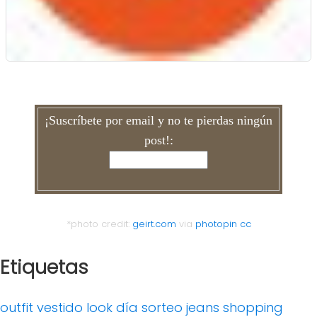
¡Suscríbete por email y no te pierdas ningún
post!:
*photo credit:
geirt.com
via
photopin
cc
Etiquetas
outfit
vestido
look día
sorteo
jeans
shopping