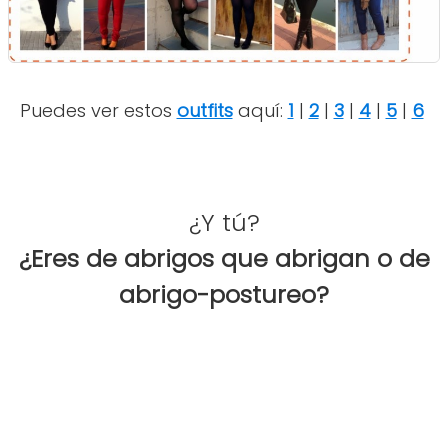
Puedes ver estos
outfits
aquí:
1
|
2
|
3
|
4
|
5
|
6
¿Y tú?
¿Eres de abrigos que abrigan o de
abrigo-postureo?