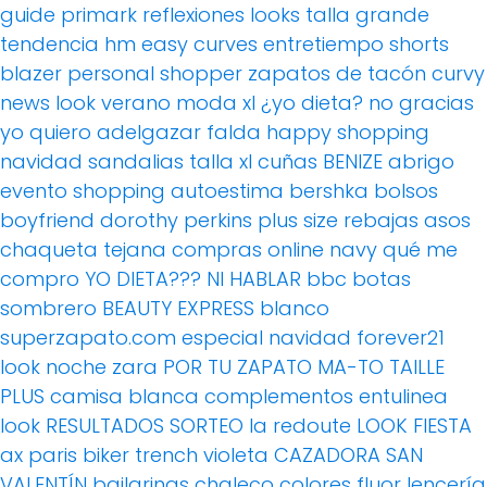
guide
primark
reflexiones
looks
talla grande
tendencia
hm
easy curves
entretiempo
shorts
blazer
personal shopper
zapatos de tacón
curvy
news
look verano
moda xl
¿yo dieta? no gracias
yo quiero adelgazar
falda
happy shopping
navidad
sandalias
talla xl
cuñas
BENIZE
abrigo
evento
shopping
autoestima
bershka
bolsos
boyfriend
dorothy perkins
plus size
rebajas
asos
chaqueta tejana
compras online
navy
qué me
compro
YO DIETA??? NI HABLAR
bbc
botas
sombrero
BEAUTY EXPRESS
blanco
superzapato.com
especial navidad
forever21
look noche
zara
POR TU ZAPATO MA-TO
TAILLE
PLUS
camisa blanca
complementos
entulinea
look
RESULTADOS SORTEO
la redoute
LOOK FIESTA
ax paris
biker
trench
violeta
CAZADORA
SAN
VALENTÍN
bailarinas
chaleco
colores fluor
lencería