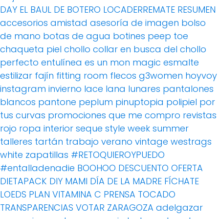
DAY
EL BAUL DE BOTERO
LOCADERREMATE
RESUMEN
accesorios
amistad
asesoría de imagen
bolso
de mano
botas de agua
botines peep toe
chaqueta piel
chollo
collar
en busca del chollo
perfecto
entulínea
es un mon magic
esmalte
estilizar
fajín
fitting room
flecos
g3women
hoyvoy
instagram
invierno
lace
lana
lunares
pantalones
blancos
pantone
peplum
pinuptopia
polipiel
por
tus curvas
promociones
que me compro
revistas
rojo
ropa interior
seque
style week
summer
talleres
tartán
trabajo
verano
vintage
westrags
white
zapatillas
#RETOQUIEROYPUEDO
#entalladenadie
BOOHOO
DESCUENTO OFERTA
DIETAPACK
DIY MAMI
DÍA DE LA MADRE
FÍCHATE
LOEDS
PLAN VITAMINA C
PRENSA
TOCADO
TRANSPARENCIAS
VOTAR
ZARAGOZA
adelgazar