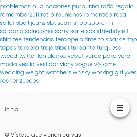
problemas
publicaciones
purpurina
rafia
regalo
remember2011
retro
reuniones
romantico
rosa
sailor
sbelt jeans
sbt
scarf
shop
sobre mí
solidaria
soluciones
sorry
sorte
sos
streetstyle
t-
shirt
tee
tendencias
terciopelo
time to sparkle
top
topos
tordera
traje
tribal
turbante
turquesa
tweed
twitterllon
ulanka
velvet
verde pato
vero
moda
vestid
vestidor
vichy
vogue
vótame
wedding
weight watchers
whisky
working girl
yves
rocher
zuecos
☰
Inicio
©
Vístete que vienen curvas