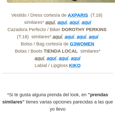
Vestido / Dress cortesía de
AXPARIS
(T.18)
similares*
aquí
,
aquí
,
aquí
,
aquí
Cazadora Perfecto / Biker
DOROTHY PERKINS
(T.18)
similares*
aquí
,
aquí
,
aquí
,
aquí
Bolso / Bag cortesía de
G3WOMEN
Botas / Boots
TIENDA LOCAL
similares*
aquí
,
aquí
,
aquí
,
aquí
Labial / Lipgloss
KIKO
*Si te gusta alguna prenda del look, en
"prendas
similares"
tienes varias opciones parecidas a las que
yo llevo