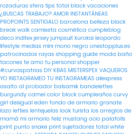
rozaduras
sfera
tips
total black
vacaciones
¿BUSCAS TRABAJO?
AMOR
INSTANTÁNEAS
PROPOINTS
SENTIGALO
barcelona
belleza
black
break walk
camiseta
cosmética
cumpleblog
deco
inditex
jersey
jumpsuit
kurokai
leopardo
lifestyle
medias
mini
mono
negro
onestopplus.es
patrocinados
rayas
shopping guide moda baño
tacones
te amo
tu personal shopper
#curvaspatrias
DIY
KBAS
MISTERSPEX
VAQUEROS
YO INSTAGRAMEO TU INSTAGRAMEAS
aliexpress
asalto al probador
balsamik
bandelettes
burgundy
camel
color block
cumpleaños
curvy
girl
desigual
eden
fondo de armario
granate
lazo
lefties
lentejuelas
look turista
los arreglos de
mamá
mi armario feliz
mustang
ocio
palafolls
print
punto
snake print
sujetadores
total white