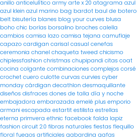
anillo
anticelulítico
army
arte x 20
atagrama
azul
azul klein
azul marino
bag
bardot
baul de botero
belt
bisutería
blanes
blog your curves
blusa
boho chic
borlas
borsalino
broches
calella
cambios
camisa lazo
camisa tejana
camuflaje
capazo
cardigan
carisal
casual
cenefas
ceremonia
chanel
chaqueta tweed
chicismo
chiplessfashion
christmas
chupipandi
citas
coat
cocina
colgante
combinaciones
complejos
corsé
crochet
cuero
culotte
curvas
curvies
cyber
monday
cárdigan
decathlon
desmaquillante
diseños
disfraces
dones de talla
día y noche
embajadora
embarazada
emelé plus
emporio
armani
escapada
estartit
estilista
estrellas
eterna primvera
ethnic
facebook
falda lapiz
fashion circuit 2.0
fibras naturales
fiestas
flequillo
floral
fuegos artificiales
gabardina
gafas