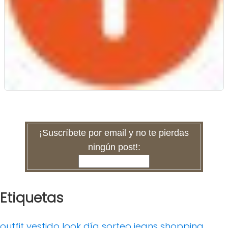
¡Suscríbete por email y no te pierdas
ningún post!:
Etiquetas
outfit
vestido
look día
sorteo
jeans
shopping