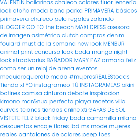
VALENTÍN
bailarinas
chaleco
colores fluor
lencería
look otoño
moda baño
parka
PRIMAVERA
básicos
primavera
chaleco pelo
regalos
zalando
BLOGGER
GO TO the beach
MAXI DRESS
asesora
de imagen
asimétrico
clutch
compras
denim
foulard
must de la semana
new look
MENBUR
animal print
concurso
look boda
mango
night
look
stradivarius
BAÑADOR
MARY PAZ
armario feliz
como ser un reloj de arena
eventos
mequieroquierete
moda
#mujeresREALEStodas
Tienda xl
YO instagrameo TÚ INSTAGRAMEAS
bikini
botines
camisa
cinturon
debate
inspiracion
kimono
mar&nua
perfecto
playa
recetas villa
curvas
tejanos
tiendas online
xti
GAFAS DE SOL
VÍSTETE FELIZ
black friday
boda
camomilla milano
descuentos
encaje
flores
lbd
ms mode
mujeres
reales
pantalones de colores
peep toes