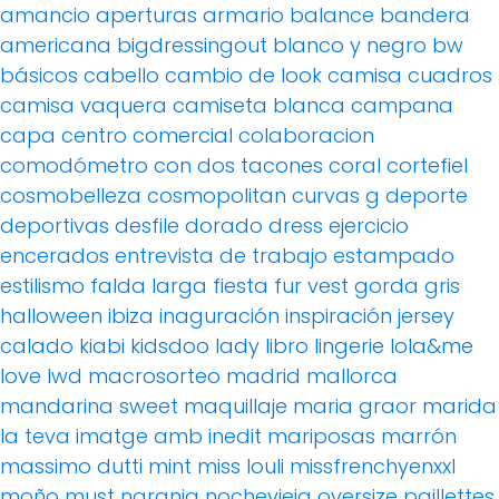
amancio
aperturas
armario
balance
bandera
americana
bigdressingout
blanco y negro
bw
básicos
cabello
cambio de look
camisa cuadros
camisa vaquera
camiseta blanca
campana
capa
centro comercial
colaboracion
comodómetro
con dos tacones
coral
cortefiel
cosmobelleza
cosmopolitan
curvas g
deporte
deportivas
desfile
dorado
dress
ejercicio
encerados
entrevista de trabajo
estampado
estilismo
falda larga
fiesta
fur vest
gorda
gris
halloween
ibiza
inaguración
inspiración
jersey
calado
kiabi
kidsdoo
lady
libro
lingerie
lola&me
love
lwd
macrosorteo
madrid
mallorca
mandarina sweet
maquillaje
maria graor
marida
la teva imatge amb inedit
mariposas
marrón
massimo dutti
mint
miss louli
missfrenchyenxxl
moño
must
naranja
nochevieja
oversize
paillettes