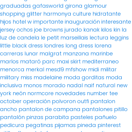
graduadas
gafasworld
girona
glamour
shopping
glitter
harmonya culture
hidratante
hijos
hotel w
importante
inauguración
interesante
jersey ochos
joe browns
jurado
kanak
kilos
kin
la
luz de candela
le petit marseillais
lectura
leggins
little black dress
londres
long dress
lorena
carreras
lunar
malgrat
manzana
marinbe
marlos
mataró parc
maxi skirt
mediterraneo
menorca
merkal
mesd9
mfshow
midi
militar
military
miss madelaine
moda gorditas
moda
inclusiva
monos
morado
nadal
naif
natural
new
york
neón
normcore
novedades
number tee
october
operación polvoron
outfi
pantalon
ancho
pantalon de campana
pantalones pitillo
pantalón pinzas
parabita
pasteles
pañuelo
pedicura
pegatinas
pijamas
pineda
pinterest