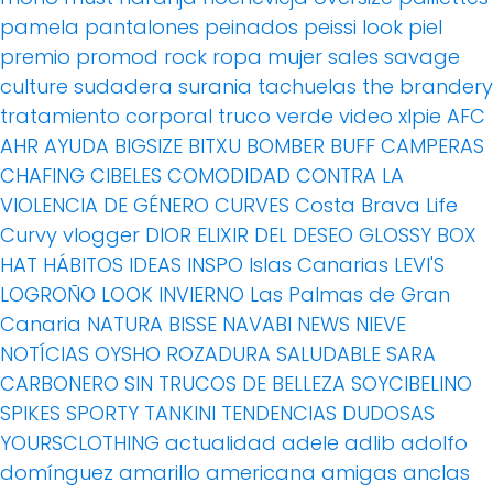
pamela
pantalones
peinados
peissi look
piel
premio
promod
rock
ropa mujer
sales
savage
culture
sudadera
surania
tachuelas
the brandery
tratamiento corporal
truco
verde
video
xlpie
AFC
AHR
AYUDA
BIGSIZE
BITXU
BOMBER
BUFF
CAMPERAS
CHAFING
CIBELES
COMODIDAD
CONTRA LA
VIOLENCIA DE GÉNERO
CURVES
Costa Brava Life
Curvy vlogger
DIOR
ELIXIR DEL DESEO
GLOSSY BOX
HAT
HÁBITOS
IDEAS
INSPO
Islas Canarias
LEVI'S
LOGROÑO
LOOK INVIERNO
Las Palmas de Gran
Canaria
NATURA BISSE
NAVABI
NEWS
NIEVE
NOTÍCIAS
OYSHO
ROZADURA
SALUDABLE
SARA
CARBONERO
SIN TRUCOS DE BELLEZA
SOYCIBELINO
SPIKES
SPORTY
TANKINI
TENDENCIAS DUDOSAS
YOURSCLOTHING
actualidad
adele
adlib
adolfo
domínguez
amarillo
americana
amigas
anclas