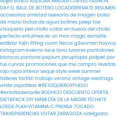
viajes
étnico
ASESORA IMAGEN
CURVES FASHION
DAY
EL BAUL DE BOTERO
LOCADERREMATE
RESUMEN
accesorios
amistad
asesoría de imagen
bolso
de mano
botas de agua
botines peep toe
chaqueta piel
chollo
collar
en busca del chollo
perfecto
entulínea
es un mon magic
esmalte
estilizar
fajín
fitting room
flecos
g3women
hoyvoy
instagram
invierno
lace
lana
lunares
pantalones
blancos
pantone
peplum
pinuptopia
polipiel
por
tus curvas
promociones
que me compro
revistas
rojo
ropa interior
seque
style week
summer
talleres
tartán
trabajo
verano
vintage
westrags
white
zapatillas
#RETOQUIEROYPUEDO
#entalladenadie
BOOHOO
DESCUENTO OFERTA
DIETAPACK
DIY MAMI
DÍA DE LA MADRE
FÍCHATE
LOEDS
PLAN VITAMINA C
PRENSA
TOCADO
TRANSPARENCIAS
VOTAR
ZARAGOZA
adelgazar