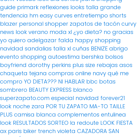
guide
primark
reflexiones
looks
talla grande
tendencia
hm
easy curves
entretiempo
shorts
blazer
personal shopper
zapatos de tacón
curvy
news
look verano
moda xl
¿yo dieta? no gracias
yo quiero adelgazar
falda
happy shopping
navidad
sandalias
talla xl
cuñas
BENIZE
abrigo
evento
shopping
autoestima
bershka
bolsos
boyfriend
dorothy perkins
plus size
rebajas
asos
chaqueta tejana
compras online
navy
qué me
compro
YO DIETA??? NI HABLAR
bbc
botas
sombrero
BEAUTY EXPRESS
blanco
superzapato.com
especial navidad
forever21
look noche
zara
POR TU ZAPATO MA-TO
TAILLE
PLUS
camisa blanca
complementos
entulinea
look
RESULTADOS SORTEO
la redoute
LOOK FIESTA
ax paris
biker
trench
violeta
CAZADORA
SAN