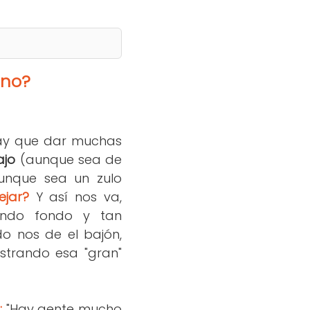
 no?
ay que dar muchas
ajo
(aunque sea de
aunque sea un zulo
ejar?
Y así nos va,
ando fondo y tan
o nos de el bajón,
strando esa "gran"
:
"Hay gente mucho