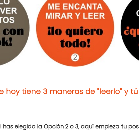
de hoy tiene 3 maneras de "leerlo" y tú
i has elegido la Opción 2 o 3, aquí empieza tu pos