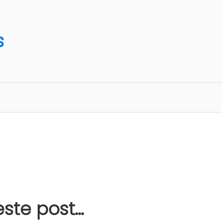
s
te post...