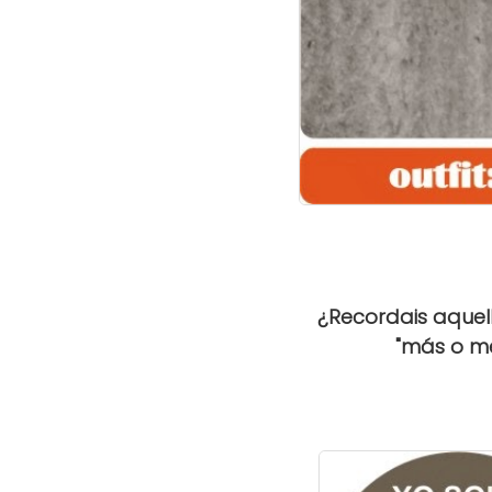
¿Recordais aquell
"más o men