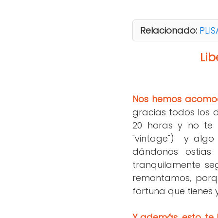
Relacionado:
PLIS
Lib
Nos hemos acomoda
gracias todos los 
20 horas y no te 
"vintage") y algo 
dándonos ostias
tranquilamente se
remontamos, porqu
fortuna que tienes 
Y además, esto, te 