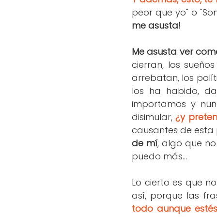
peor que yo" o "Som
me asusta!
Me asusta ver como
cierran, los sueño
arrebatan, los polí
los ha habido, da
importamos y nun
disimular,
¿y prete
causantes de esta 
de mí
, algo que n
puedo más...
Lo cierto es que 
así, porque las fr
todo aunque estés