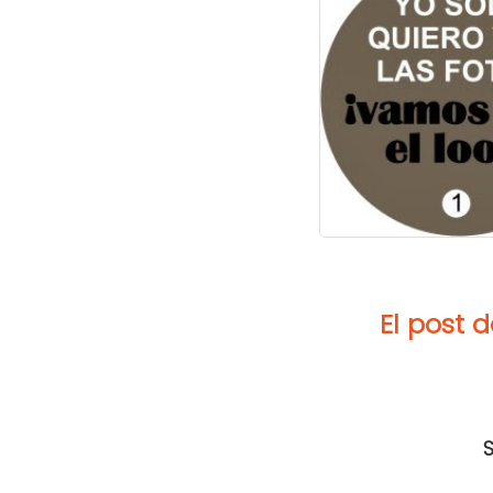
El post 
S