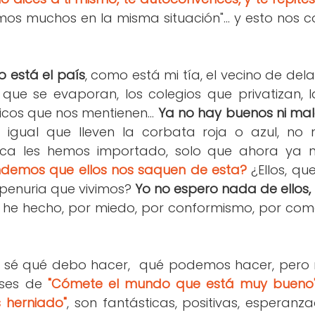
os muchos en la misma situación"... y esto nos co
 está el país
, como está mi tía, el vecino de dela
s que se evaporan, los colegios que privatizan,
ticos que nos mentienen...
Ya no hay buenos ni ma
 igual que lleven la corbata roja o azul, no n
ca les hemos importado, solo que ahora ya ni
ndemos que ellos nos saquen de esta?
¿Ellos, qu
penuria que vivimos?
Yo no espero nada de ellos,
o he hecho, por miedo, por conformismo, por co
no sé qué debo hacer, qué podemos hacer, pero
ases de
"Cómete el mundo que está muy bueno
 herniado"
, son fantásticas, positivas, esperanz