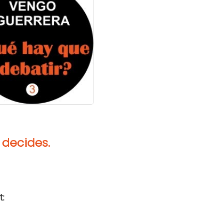
 decides.
t: