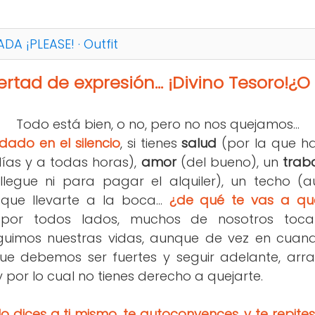
ADA ¡PLEASE! · Outfit
ertad de expresión... ¡Divino Tesoro!¿O
Todo está bien, o no, pero no nos quejamos...
do en el silencio
, si tienes
salud
(por la que h
días y a todas horas),
amor
(del bueno), un
trab
llegue ni para pagar el alquiler), un techo (
que llevarte a la boca...
¿de qué te vas a qu
 por todos lados, muchos de nosotros toc
guimos nuestras vidas, aunque de vez en cuand
e debemos ser fuertes y seguir adelante, arra
y por lo cual no tienes derecho a quejarte.
lo dices a ti mismo, te autoconvences, y te repites