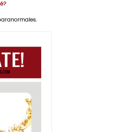
ué?
 paranormales.