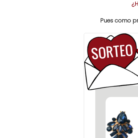
¿H
Pues como pre