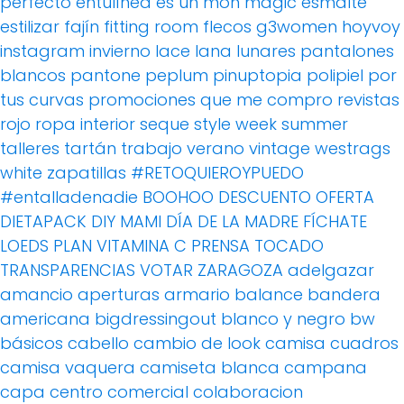
perfecto
entulínea
es un mon magic
esmalte
estilizar
fajín
fitting room
flecos
g3women
hoyvoy
instagram
invierno
lace
lana
lunares
pantalones
blancos
pantone
peplum
pinuptopia
polipiel
por
tus curvas
promociones
que me compro
revistas
rojo
ropa interior
seque
style week
summer
talleres
tartán
trabajo
verano
vintage
westrags
white
zapatillas
#RETOQUIEROYPUEDO
#entalladenadie
BOOHOO
DESCUENTO OFERTA
DIETAPACK
DIY MAMI
DÍA DE LA MADRE
FÍCHATE
LOEDS
PLAN VITAMINA C
PRENSA
TOCADO
TRANSPARENCIAS
VOTAR
ZARAGOZA
adelgazar
amancio
aperturas
armario
balance
bandera
americana
bigdressingout
blanco y negro
bw
básicos
cabello
cambio de look
camisa cuadros
camisa vaquera
camiseta blanca
campana
capa
centro comercial
colaboracion