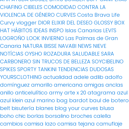
CHAFING
CIBELES
COMODIDAD
CONTRA LA
VIOLENCIA DE GÉNERO
CURVES
Costa Brava Life
Curvy vlogger
DIOR
ELIXIR DEL DESEO
GLOSSY BOX
HAT
HÁBITOS
IDEAS
INSPO
Islas Canarias
LEVI'S
LOGROÑO
LOOK INVIERNO
Las Palmas de Gran
Canaria
NATURA BISSE
NAVABI
NEWS
NIEVE
NOTÍCIAS
OYSHO
ROZADURA
SALUDABLE
SARA
CARBONERO
SIN TRUCOS DE BELLEZA
SOYCIBELINO
SPIKES
SPORTY
TANKINI
TENDENCIAS DUDOSAS
YOURSCLOTHING
actualidad
adele
adlib
adolfo
domínguez
amarillo
americana
amigas
anclas
anillo
anticelulítico
army
arte x 20
atagrama
azul
azul klein
azul marino
bag
bardot
baul de botero
belt
bisutería
blanes
blog your curves
blusa
boho chic
borlas
borsalino
broches
calella
cambios
camisa lazo
camisa tejana
camuflaje