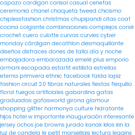
capazo
cardigan
carisal
casual
cenefas
ceremonia
chanel
chaqueta tweed
chicismo
chiplessfashion
christmas
chupipandi
citas
coat
cocina
colgante
combinaciones
complejos
corsé
crochet
cuero
culotte
curvas
curvies
cyber
monday
cárdigan
decathlon
desmaquillante
diseños
disfraces
dones de talla
día y noche
embajadora
embarazada
emelé plus
emporio
armani
escapada
estartit
estilista
estrellas
eterna primvera
ethnic
facebook
falda lapiz
fashion circuit 2.0
fibras naturales
fiestas
flequillo
floral
fuegos artificiales
gabardina
gafas
graduadas
gafasworld
girona
glamour
shopping
glitter
harmonya culture
hidratante
hijos
hotel w
importante
inauguración
interesante
jersey ochos
joe browns
jurado
kanak
kilos
kin
la
luz de candela
le petit marseillais
lectura
leggins