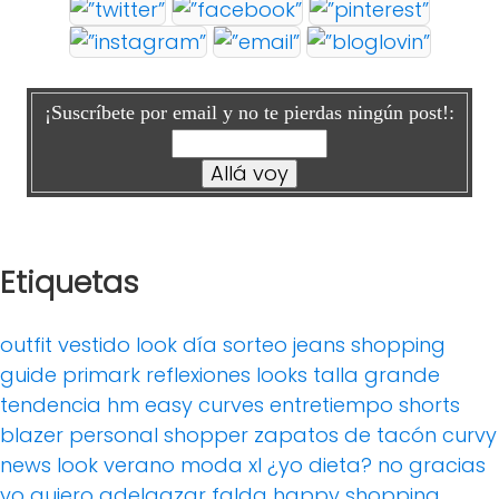
¡Suscríbete por email y no te pierdas ningún post!:
Etiquetas
outfit
vestido
look día
sorteo
jeans
shopping
guide
primark
reflexiones
looks
talla grande
tendencia
hm
easy curves
entretiempo
shorts
blazer
personal shopper
zapatos de tacón
curvy
news
look verano
moda xl
¿yo dieta? no gracias
yo quiero adelgazar
falda
happy shopping