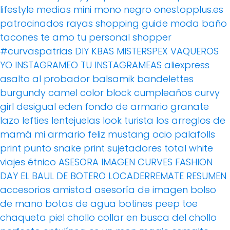
lifestyle
medias
mini
mono
negro
onestopplus.es
patrocinados
rayas
shopping guide moda baño
tacones
te amo
tu personal shopper
#curvaspatrias
DIY
KBAS
MISTERSPEX
VAQUEROS
YO INSTAGRAMEO TU INSTAGRAMEAS
aliexpress
asalto al probador
balsamik
bandelettes
burgundy
camel
color block
cumpleaños
curvy
girl
desigual
eden
fondo de armario
granate
lazo
lefties
lentejuelas
look turista
los arreglos de
mamá
mi armario feliz
mustang
ocio
palafolls
print
punto
snake print
sujetadores
total white
viajes
étnico
ASESORA IMAGEN
CURVES FASHION
DAY
EL BAUL DE BOTERO
LOCADERREMATE
RESUMEN
accesorios
amistad
asesoría de imagen
bolso
de mano
botas de agua
botines peep toe
chaqueta piel
chollo
collar
en busca del chollo