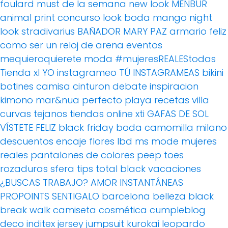
foulard
must de la semana
new look
MENBUR
animal print
concurso
look boda
mango
night
look
stradivarius
BAÑADOR
MARY PAZ
armario feliz
como ser un reloj de arena
eventos
mequieroquierete
moda
#mujeresREALEStodas
Tienda xl
YO instagrameo TÚ INSTAGRAMEAS
bikini
botines
camisa
cinturon
debate
inspiracion
kimono
mar&nua
perfecto
playa
recetas villa
curvas
tejanos
tiendas online
xti
GAFAS DE SOL
VÍSTETE FELIZ
black friday
boda
camomilla milano
descuentos
encaje
flores
lbd
ms mode
mujeres
reales
pantalones de colores
peep toes
rozaduras
sfera
tips
total black
vacaciones
¿BUSCAS TRABAJO?
AMOR
INSTANTÁNEAS
PROPOINTS
SENTIGALO
barcelona
belleza
black
break walk
camiseta
cosmética
cumpleblog
deco
inditex
jersey
jumpsuit
kurokai
leopardo