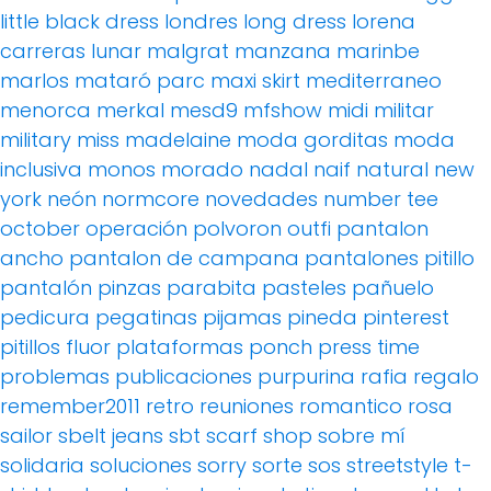
little black dress
londres
long dress
lorena
carreras
lunar
malgrat
manzana
marinbe
marlos
mataró parc
maxi skirt
mediterraneo
menorca
merkal
mesd9
mfshow
midi
militar
military
miss madelaine
moda gorditas
moda
inclusiva
monos
morado
nadal
naif
natural
new
york
neón
normcore
novedades
number tee
october
operación polvoron
outfi
pantalon
ancho
pantalon de campana
pantalones pitillo
pantalón pinzas
parabita
pasteles
pañuelo
pedicura
pegatinas
pijamas
pineda
pinterest
pitillos fluor
plataformas
ponch
press time
problemas
publicaciones
purpurina
rafia
regalo
remember2011
retro
reuniones
romantico
rosa
sailor
sbelt jeans
sbt
scarf
shop
sobre mí
solidaria
soluciones
sorry
sorte
sos
streetstyle
t-