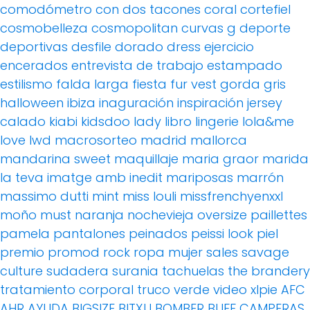
comodómetro
con dos tacones
coral
cortefiel
cosmobelleza
cosmopolitan
curvas g
deporte
deportivas
desfile
dorado
dress
ejercicio
encerados
entrevista de trabajo
estampado
estilismo
falda larga
fiesta
fur vest
gorda
gris
halloween
ibiza
inaguración
inspiración
jersey
calado
kiabi
kidsdoo
lady
libro
lingerie
lola&me
love
lwd
macrosorteo
madrid
mallorca
mandarina sweet
maquillaje
maria graor
marida
la teva imatge amb inedit
mariposas
marrón
massimo dutti
mint
miss louli
missfrenchyenxxl
moño
must
naranja
nochevieja
oversize
paillettes
pamela
pantalones
peinados
peissi look
piel
premio
promod
rock
ropa mujer
sales
savage
culture
sudadera
surania
tachuelas
the brandery
tratamiento corporal
truco
verde
video
xlpie
AFC
AHR
AYUDA
BIGSIZE
BITXU
BOMBER
BUFF
CAMPERAS