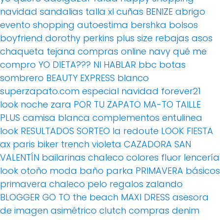
navidad
sandalias
talla xl
cuñas
BENIZE
abrigo
evento
shopping
autoestima
bershka
bolsos
boyfriend
dorothy perkins
plus size
rebajas
asos
chaqueta tejana
compras online
navy
qué me
compro
YO DIETA??? NI HABLAR
bbc
botas
sombrero
BEAUTY EXPRESS
blanco
superzapato.com
especial navidad
forever21
look noche
zara
POR TU ZAPATO MA-TO
TAILLE
PLUS
camisa blanca
complementos
entulinea
look
RESULTADOS SORTEO
la redoute
LOOK FIESTA
ax paris
biker
trench
violeta
CAZADORA
SAN
VALENTÍN
bailarinas
chaleco
colores fluor
lencería
look otoño
moda baño
parka
PRIMAVERA
básicos
primavera
chaleco pelo
regalos
zalando
BLOGGER
GO TO the beach
MAXI DRESS
asesora
de imagen
asimétrico
clutch
compras
denim