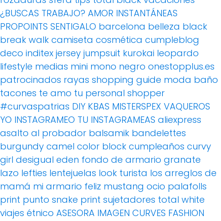
¿BUSCAS TRABAJO?
AMOR
INSTANTÁNEAS
PROPOINTS
SENTIGALO
barcelona
belleza
black
break walk
camiseta
cosmética
cumpleblog
deco
inditex
jersey
jumpsuit
kurokai
leopardo
lifestyle
medias
mini
mono
negro
onestopplus.es
patrocinados
rayas
shopping guide moda baño
tacones
te amo
tu personal shopper
#curvaspatrias
DIY
KBAS
MISTERSPEX
VAQUEROS
YO INSTAGRAMEO TU INSTAGRAMEAS
aliexpress
asalto al probador
balsamik
bandelettes
burgundy
camel
color block
cumpleaños
curvy
girl
desigual
eden
fondo de armario
granate
lazo
lefties
lentejuelas
look turista
los arreglos de
mamá
mi armario feliz
mustang
ocio
palafolls
print
punto
snake print
sujetadores
total white
viajes
étnico
ASESORA IMAGEN
CURVES FASHION