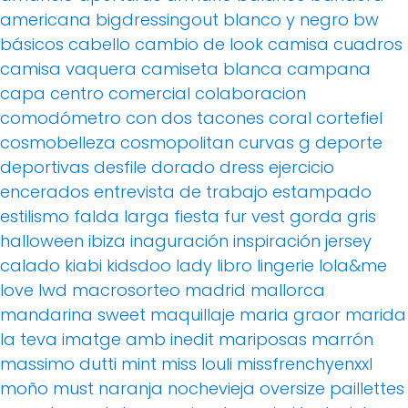
americana
bigdressingout
blanco y negro
bw
básicos
cabello
cambio de look
camisa cuadros
camisa vaquera
camiseta blanca
campana
capa
centro comercial
colaboracion
comodómetro
con dos tacones
coral
cortefiel
cosmobelleza
cosmopolitan
curvas g
deporte
deportivas
desfile
dorado
dress
ejercicio
encerados
entrevista de trabajo
estampado
estilismo
falda larga
fiesta
fur vest
gorda
gris
halloween
ibiza
inaguración
inspiración
jersey
calado
kiabi
kidsdoo
lady
libro
lingerie
lola&me
love
lwd
macrosorteo
madrid
mallorca
mandarina sweet
maquillaje
maria graor
marida
la teva imatge amb inedit
mariposas
marrón
massimo dutti
mint
miss louli
missfrenchyenxxl
moño
must
naranja
nochevieja
oversize
paillettes