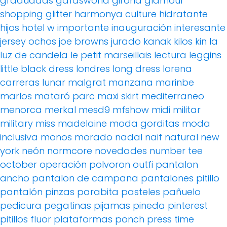
graduadas
gafasworld
girona
glamour
shopping
glitter
harmonya culture
hidratante
hijos
hotel w
importante
inauguración
interesante
jersey ochos
joe browns
jurado
kanak
kilos
kin
la
luz de candela
le petit marseillais
lectura
leggins
little black dress
londres
long dress
lorena
carreras
lunar
malgrat
manzana
marinbe
marlos
mataró parc
maxi skirt
mediterraneo
menorca
merkal
mesd9
mfshow
midi
militar
military
miss madelaine
moda gorditas
moda
inclusiva
monos
morado
nadal
naif
natural
new
york
neón
normcore
novedades
number tee
october
operación polvoron
outfi
pantalon
ancho
pantalon de campana
pantalones pitillo
pantalón pinzas
parabita
pasteles
pañuelo
pedicura
pegatinas
pijamas
pineda
pinterest
pitillos fluor
plataformas
ponch
press time