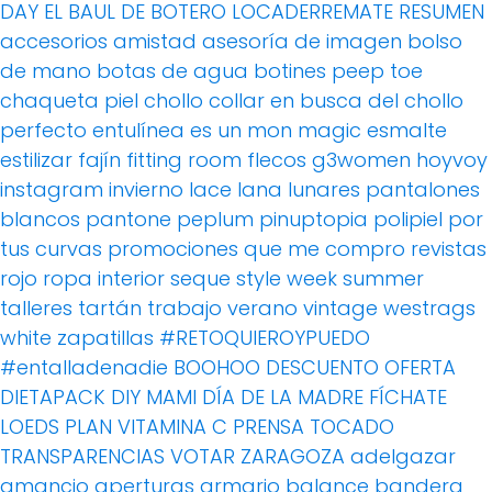
DAY
EL BAUL DE BOTERO
LOCADERREMATE
RESUMEN
accesorios
amistad
asesoría de imagen
bolso
de mano
botas de agua
botines peep toe
chaqueta piel
chollo
collar
en busca del chollo
perfecto
entulínea
es un mon magic
esmalte
estilizar
fajín
fitting room
flecos
g3women
hoyvoy
instagram
invierno
lace
lana
lunares
pantalones
blancos
pantone
peplum
pinuptopia
polipiel
por
tus curvas
promociones
que me compro
revistas
rojo
ropa interior
seque
style week
summer
talleres
tartán
trabajo
verano
vintage
westrags
white
zapatillas
#RETOQUIEROYPUEDO
#entalladenadie
BOOHOO
DESCUENTO OFERTA
DIETAPACK
DIY MAMI
DÍA DE LA MADRE
FÍCHATE
LOEDS
PLAN VITAMINA C
PRENSA
TOCADO
TRANSPARENCIAS
VOTAR
ZARAGOZA
adelgazar
amancio
aperturas
armario
balance
bandera