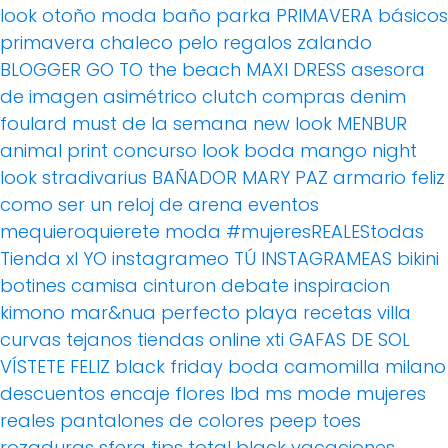
look otoño
moda baño
parka
PRIMAVERA
básicos
primavera
chaleco pelo
regalos
zalando
BLOGGER
GO TO the beach
MAXI DRESS
asesora
de imagen
asimétrico
clutch
compras
denim
foulard
must de la semana
new look
MENBUR
animal print
concurso
look boda
mango
night
look
stradivarius
BAÑADOR
MARY PAZ
armario feliz
como ser un reloj de arena
eventos
mequieroquierete
moda
#mujeresREALEStodas
Tienda xl
YO instagrameo TÚ INSTAGRAMEAS
bikini
botines
camisa
cinturon
debate
inspiracion
kimono
mar&nua
perfecto
playa
recetas villa
curvas
tejanos
tiendas online
xti
GAFAS DE SOL
VÍSTETE FELIZ
black friday
boda
camomilla milano
descuentos
encaje
flores
lbd
ms mode
mujeres
reales
pantalones de colores
peep toes
rozaduras
sfera
tips
total black
vacaciones