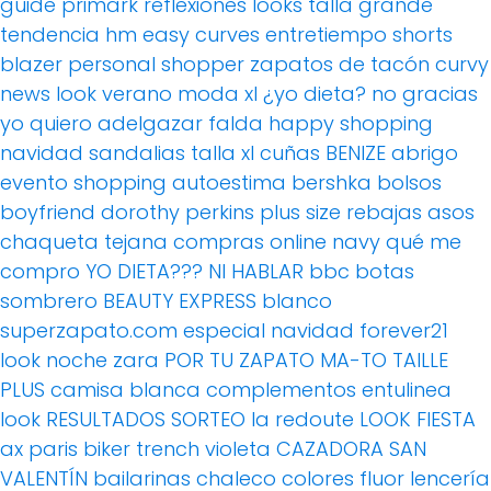
guide
primark
reflexiones
looks
talla grande
tendencia
hm
easy curves
entretiempo
shorts
blazer
personal shopper
zapatos de tacón
curvy
news
look verano
moda xl
¿yo dieta? no gracias
yo quiero adelgazar
falda
happy shopping
navidad
sandalias
talla xl
cuñas
BENIZE
abrigo
evento
shopping
autoestima
bershka
bolsos
boyfriend
dorothy perkins
plus size
rebajas
asos
chaqueta tejana
compras online
navy
qué me
compro
YO DIETA??? NI HABLAR
bbc
botas
sombrero
BEAUTY EXPRESS
blanco
superzapato.com
especial navidad
forever21
look noche
zara
POR TU ZAPATO MA-TO
TAILLE
PLUS
camisa blanca
complementos
entulinea
look
RESULTADOS SORTEO
la redoute
LOOK FIESTA
ax paris
biker
trench
violeta
CAZADORA
SAN
VALENTÍN
bailarinas
chaleco
colores fluor
lencería