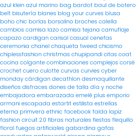
azul klein
azul marino
bag
bardot
baul de botero
belt
bisutería
blanes
blog your curves
blusa
boho chic
borlas
borsalino
broches
calella
cambios
camisa lazo
camisa tejana
camuflaje
capazo
cardigan
carisal
casual
cenefas
ceremonia
chanel
chaqueta tweed
chicismo
chiplessfashion
christmas
chupipandi
citas
coat
cocina
colgante
combinaciones
complejos
corsé
crochet
cuero
culotte
curvas
curvies
cyber
monday
cárdigan
decathlon
desmaquillante
diseños
disfraces
dones de talla
día y noche
embajadora
embarazada
emelé plus
emporio
armani
escapada
estartit
estilista
estrellas
eterna primvera
ethnic
facebook
falda lapiz
fashion circuit 2.0
fibras naturales
fiestas
flequillo
floral
fuegos artificiales
gabardina
gafas