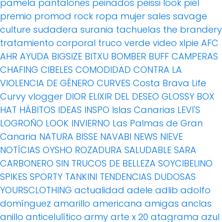
pamela
pantalones
peinados
peissi look
piel
premio
promod
rock
ropa mujer
sales
savage
culture
sudadera
surania
tachuelas
the brandery
tratamiento corporal
truco
verde
video
xlpie
AFC
AHR
AYUDA
BIGSIZE
BITXU
BOMBER
BUFF
CAMPERAS
CHAFING
CIBELES
COMODIDAD
CONTRA LA
VIOLENCIA DE GÉNERO
CURVES
Costa Brava Life
Curvy vlogger
DIOR
ELIXIR DEL DESEO
GLOSSY BOX
HAT
HÁBITOS
IDEAS
INSPO
Islas Canarias
LEVI'S
LOGROÑO
LOOK INVIERNO
Las Palmas de Gran
Canaria
NATURA BISSE
NAVABI
NEWS
NIEVE
NOTÍCIAS
OYSHO
ROZADURA
SALUDABLE
SARA
CARBONERO
SIN TRUCOS DE BELLEZA
SOYCIBELINO
SPIKES
SPORTY
TANKINI
TENDENCIAS DUDOSAS
YOURSCLOTHING
actualidad
adele
adlib
adolfo
domínguez
amarillo
americana
amigas
anclas
anillo
anticelulítico
army
arte x 20
atagrama
azul