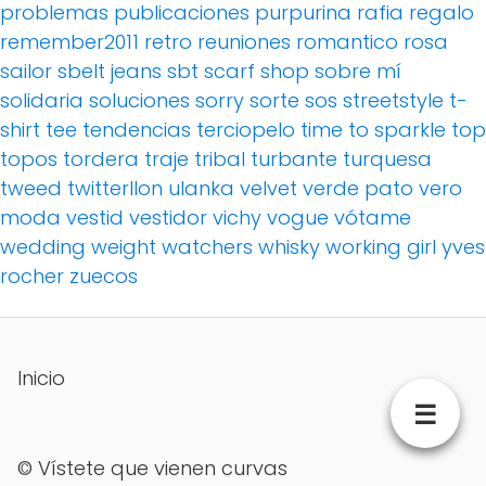
problemas
publicaciones
purpurina
rafia
regalo
remember2011
retro
reuniones
romantico
rosa
sailor
sbelt jeans
sbt
scarf
shop
sobre mí
solidaria
soluciones
sorry
sorte
sos
streetstyle
t-
shirt
tee
tendencias
terciopelo
time to sparkle
top
topos
tordera
traje
tribal
turbante
turquesa
tweed
twitterllon
ulanka
velvet
verde pato
vero
moda
vestid
vestidor
vichy
vogue
vótame
wedding
weight watchers
whisky
working girl
yves
rocher
zuecos
Inicio
☰
©
Vístete que vienen curvas