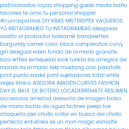
patrocinados
rayas
shopping guide moda baño
tacones
te amo
tu personal shopper
#curvaspatrias
DIY
KBAS
MISTERSPEX
VAQUEROS
YO INSTAGRAMEO TU INSTAGRAMEAS
aliexpress
asalto al probador
balsamik
bandelettes
burgundy
camel
color block
cumpleaños
curvy
girl
desigual
eden
fondo de armario
granate
lazo
lefties
lentejuelas
look turista
los arreglos de
mamá
mi armario feliz
mustang
ocio
palafolls
print
punto
snake print
sujetadores
total white
viajes
étnico
ASESORA IMAGEN
CURVES FASHION
DAY
EL BAUL DE BOTERO
LOCADERREMATE
RESUMEN
accesorios
amistad
asesoría de imagen
bolso
de mano
botas de agua
botines peep toe
chaqueta piel
chollo
collar
en busca del chollo
perfecto
entulínea
es un mon magic
esmalte