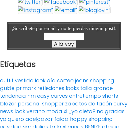
¡Suscríbete por email y no te pierdas ningún post!:
Etiquetas
outfit
vestido
look día
sorteo
jeans
shopping
guide
primark
reflexiones
looks
talla grande
tendencia
hm
easy curves
entretiempo
shorts
blazer
personal shopper
zapatos de tacón
curvy
news
look verano
moda xl
¿yo dieta? no gracias
yo quiero adelgazar
falda
happy shopping
navidad
sandalias
talla xl
cuñas
BENIZE
abrigo