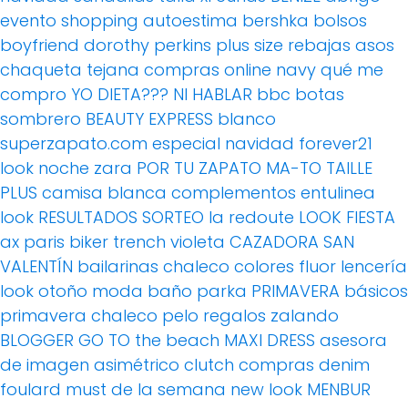
evento
shopping
autoestima
bershka
bolsos
boyfriend
dorothy perkins
plus size
rebajas
asos
chaqueta tejana
compras online
navy
qué me
compro
YO DIETA??? NI HABLAR
bbc
botas
sombrero
BEAUTY EXPRESS
blanco
superzapato.com
especial navidad
forever21
look noche
zara
POR TU ZAPATO MA-TO
TAILLE
PLUS
camisa blanca
complementos
entulinea
look
RESULTADOS SORTEO
la redoute
LOOK FIESTA
ax paris
biker
trench
violeta
CAZADORA
SAN
VALENTÍN
bailarinas
chaleco
colores fluor
lencería
look otoño
moda baño
parka
PRIMAVERA
básicos
primavera
chaleco pelo
regalos
zalando
BLOGGER
GO TO the beach
MAXI DRESS
asesora
de imagen
asimétrico
clutch
compras
denim
foulard
must de la semana
new look
MENBUR