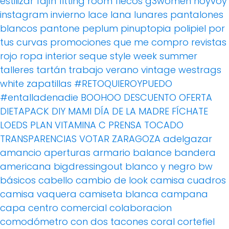
estilizar
fajín
fitting room
flecos
g3women
hoyvoy
instagram
invierno
lace
lana
lunares
pantalones
blancos
pantone
peplum
pinuptopia
polipiel
por
tus curvas
promociones
que me compro
revistas
rojo
ropa interior
seque
style week
summer
talleres
tartán
trabajo
verano
vintage
westrags
white
zapatillas
#RETOQUIEROYPUEDO
#entalladenadie
BOOHOO
DESCUENTO OFERTA
DIETAPACK
DIY MAMI
DÍA DE LA MADRE
FÍCHATE
LOEDS
PLAN VITAMINA C
PRENSA
TOCADO
TRANSPARENCIAS
VOTAR
ZARAGOZA
adelgazar
amancio
aperturas
armario
balance
bandera
americana
bigdressingout
blanco y negro
bw
básicos
cabello
cambio de look
camisa cuadros
camisa vaquera
camiseta blanca
campana
capa
centro comercial
colaboracion
comodómetro
con dos tacones
coral
cortefiel