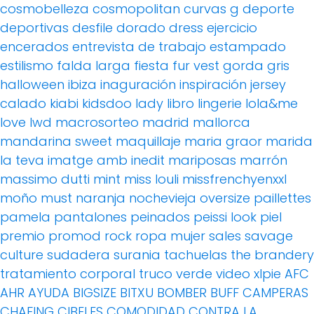
cosmobelleza
cosmopolitan
curvas g
deporte
deportivas
desfile
dorado
dress
ejercicio
encerados
entrevista de trabajo
estampado
estilismo
falda larga
fiesta
fur vest
gorda
gris
halloween
ibiza
inaguración
inspiración
jersey
calado
kiabi
kidsdoo
lady
libro
lingerie
lola&me
love
lwd
macrosorteo
madrid
mallorca
mandarina sweet
maquillaje
maria graor
marida
la teva imatge amb inedit
mariposas
marrón
massimo dutti
mint
miss louli
missfrenchyenxxl
moño
must
naranja
nochevieja
oversize
paillettes
pamela
pantalones
peinados
peissi look
piel
premio
promod
rock
ropa mujer
sales
savage
culture
sudadera
surania
tachuelas
the brandery
tratamiento corporal
truco
verde
video
xlpie
AFC
AHR
AYUDA
BIGSIZE
BITXU
BOMBER
BUFF
CAMPERAS
CHAFING
CIBELES
COMODIDAD
CONTRA LA