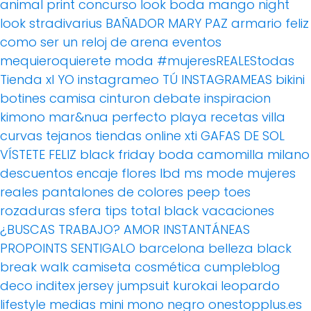
animal print
concurso
look boda
mango
night
look
stradivarius
BAÑADOR
MARY PAZ
armario feliz
como ser un reloj de arena
eventos
mequieroquierete
moda
#mujeresREALEStodas
Tienda xl
YO instagrameo TÚ INSTAGRAMEAS
bikini
botines
camisa
cinturon
debate
inspiracion
kimono
mar&nua
perfecto
playa
recetas villa
curvas
tejanos
tiendas online
xti
GAFAS DE SOL
VÍSTETE FELIZ
black friday
boda
camomilla milano
descuentos
encaje
flores
lbd
ms mode
mujeres
reales
pantalones de colores
peep toes
rozaduras
sfera
tips
total black
vacaciones
¿BUSCAS TRABAJO?
AMOR
INSTANTÁNEAS
PROPOINTS
SENTIGALO
barcelona
belleza
black
break walk
camiseta
cosmética
cumpleblog
deco
inditex
jersey
jumpsuit
kurokai
leopardo
lifestyle
medias
mini
mono
negro
onestopplus.es