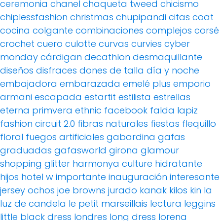
ceremonia
chanel
chaqueta tweed
chicismo
chiplessfashion
christmas
chupipandi
citas
coat
cocina
colgante
combinaciones
complejos
corsé
crochet
cuero
culotte
curvas
curvies
cyber
monday
cárdigan
decathlon
desmaquillante
diseños
disfraces
dones de talla
día y noche
embajadora
embarazada
emelé plus
emporio
armani
escapada
estartit
estilista
estrellas
eterna primvera
ethnic
facebook
falda lapiz
fashion circuit 2.0
fibras naturales
fiestas
flequillo
floral
fuegos artificiales
gabardina
gafas
graduadas
gafasworld
girona
glamour
shopping
glitter
harmonya culture
hidratante
hijos
hotel w
importante
inauguración
interesante
jersey ochos
joe browns
jurado
kanak
kilos
kin
la
luz de candela
le petit marseillais
lectura
leggins
little black dress
londres
long dress
lorena