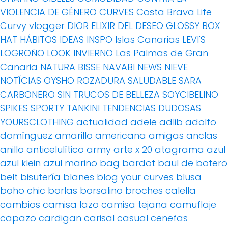
VIOLENCIA DE GÉNERO
CURVES
Costa Brava Life
Curvy vlogger
DIOR
ELIXIR DEL DESEO
GLOSSY BOX
HAT
HÁBITOS
IDEAS
INSPO
Islas Canarias
LEVI'S
LOGROÑO
LOOK INVIERNO
Las Palmas de Gran
Canaria
NATURA BISSE
NAVABI
NEWS
NIEVE
NOTÍCIAS
OYSHO
ROZADURA
SALUDABLE
SARA
CARBONERO
SIN TRUCOS DE BELLEZA
SOYCIBELINO
SPIKES
SPORTY
TANKINI
TENDENCIAS DUDOSAS
YOURSCLOTHING
actualidad
adele
adlib
adolfo
domínguez
amarillo
americana
amigas
anclas
anillo
anticelulítico
army
arte x 20
atagrama
azul
azul klein
azul marino
bag
bardot
baul de botero
belt
bisutería
blanes
blog your curves
blusa
boho chic
borlas
borsalino
broches
calella
cambios
camisa lazo
camisa tejana
camuflaje
capazo
cardigan
carisal
casual
cenefas