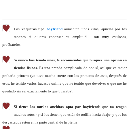
Los
vaqueros tipo
boyfriend
aumentan unos kilos, apuesta por los
tacones si quieres copensar su amplitud... ¡son muy estilosos,
pruébatelos!
Si nunca has tenido unos, te recomiendos que busques una opción en
tiendas físicas.
Es una prenda complicada de por sí, así que es mejor
probarla primero (yo tuve mucha suerte con los primeros de asos, después de
esos, he tenido varios fracasos online que he tenido que devolver o que me he
quedado sin ser exactamente lo que buscaba).
Si tienes los muslos anchitos opta por boyfriends
que no tengan
muchos rotos - y si los tienen que estén de rodilla hacia abajo- y que los
desgastados estén en la parte central de la pierna.