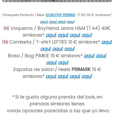
Chaqueta Perfecto | Biker
DOROTHY PERKINS
(T.18) 30 € similares*
aquí
,
aquí
,
aquí
,
aquí
|N|
Vaqueros / Boyfriend Jeans H&M (T.44) 40€
similares*
aquí
,
aquí
,
aquí
,
aquí
|N|
Camiseta / T-shirt LEFTIES 10 € similares*
aquí
,
aquí
,
aquí
,
aquí
Bolso / Bag PIMKIE 15 € similares*
aquí
,
aquí
,
aquí
,
aquí
Zapatos de salón / Heels
PRIMARK
15 €
similares*
aquí
,
aquí
,
aquí
,
aquí
* Si te gusta alguna prenda del look, en
prendas similares tienes
varias opciones parecidas a las que yo llevo.