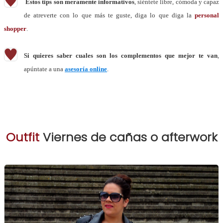
Estos tips son meramente informativos
, siéntete libre, cómoda y capaz
de atreverte con lo que más te guste, diga lo que diga la
personal
shopper
.
Si quieres saber cuales son los complementos que mejor te van
,
apúntate a una
asesoría online
.
Outfit
Viernes de cañas o afterwork