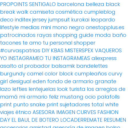
PROPOINTS
SENTIGALO
barcelona
belleza
black
break walk
camiseta
cosmética
cumpleblog
deco
inditex
jersey
jumpsuit
kurokai
leopardo
lifestyle
medias
mini
mono
negro
onestopplus.es
patrocinados
rayas
shopping guide moda baño
tacones
te amo
tu personal shopper
#curvaspatrias
DIY
KBAS
MISTERSPEX
VAQUEROS
YO INSTAGRAMEO TU INSTAGRAMEAS
aliexpress
asalto al probador
balsamik
bandelettes
burgundy
camel
color block
cumpleaños
curvy
girl
desigual
eden
fondo de armario
granate
lazo
lefties
lentejuelas
look turista
los arreglos de
mamá
mi armario feliz
mustang
ocio
palafolls
print
punto
snake print
sujetadores
total white
viajes
étnico
ASESORA IMAGEN
CURVES FASHION
DAY
EL BAUL DE BOTERO
LOCADERREMATE
RESUMEN
accesorios
amistad
asesoría de imagen
bolso