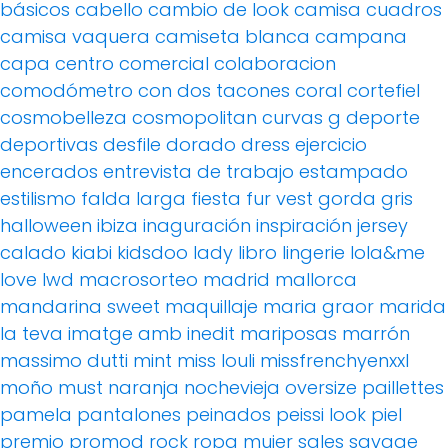
básicos
cabello
cambio de look
camisa cuadros
camisa vaquera
camiseta blanca
campana
capa
centro comercial
colaboracion
comodómetro
con dos tacones
coral
cortefiel
cosmobelleza
cosmopolitan
curvas g
deporte
deportivas
desfile
dorado
dress
ejercicio
encerados
entrevista de trabajo
estampado
estilismo
falda larga
fiesta
fur vest
gorda
gris
halloween
ibiza
inaguración
inspiración
jersey
calado
kiabi
kidsdoo
lady
libro
lingerie
lola&me
love
lwd
macrosorteo
madrid
mallorca
mandarina sweet
maquillaje
maria graor
marida
la teva imatge amb inedit
mariposas
marrón
massimo dutti
mint
miss louli
missfrenchyenxxl
moño
must
naranja
nochevieja
oversize
paillettes
pamela
pantalones
peinados
peissi look
piel
premio
promod
rock
ropa mujer
sales
savage