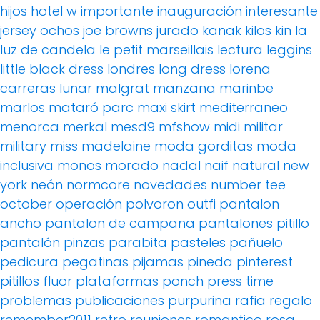
hijos
hotel w
importante
inauguración
interesante
jersey ochos
joe browns
jurado
kanak
kilos
kin
la
luz de candela
le petit marseillais
lectura
leggins
little black dress
londres
long dress
lorena
carreras
lunar
malgrat
manzana
marinbe
marlos
mataró parc
maxi skirt
mediterraneo
menorca
merkal
mesd9
mfshow
midi
militar
military
miss madelaine
moda gorditas
moda
inclusiva
monos
morado
nadal
naif
natural
new
york
neón
normcore
novedades
number tee
october
operación polvoron
outfi
pantalon
ancho
pantalon de campana
pantalones pitillo
pantalón pinzas
parabita
pasteles
pañuelo
pedicura
pegatinas
pijamas
pineda
pinterest
pitillos fluor
plataformas
ponch
press time
problemas
publicaciones
purpurina
rafia
regalo
remember2011
retro
reuniones
romantico
rosa