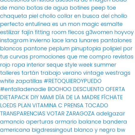
de mano
botas de agua
botines peep toe
chaqueta piel
chollo
collar
en busca del chollo
perfecto
entulínea
es un mon magic
esmalte
estilizar
fajín
fitting room
flecos
g3women
hoyvoy
instagram
invierno
lace
lana
lunares
pantalones
blancos
pantone
peplum
pinuptopia
polipiel
por
tus curvas
promociones
que me compro
revistas
rojo
ropa interior
seque
style week
summer
talleres
tartán
trabajo
verano
vintage
westrags
white
zapatillas
#RETOQUIEROYPUEDO
#entalladenadie
BOOHOO
DESCUENTO OFERTA
DIETAPACK
DIY MAMI
DÍA DE LA MADRE
FÍCHATE
LOEDS
PLAN VITAMINA C
PRENSA
TOCADO
TRANSPARENCIAS
VOTAR
ZARAGOZA
adelgazar
amancio
aperturas
armario
balance
bandera
americana
bigdressingout
blanco y negro
bw