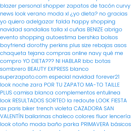
blazer
personal shopper
zapatos de tacón
curvy
news
look verano
moda xl
¿yo dieta? no gracias
yo quiero adelgazar
falda
happy shopping
navidad
sandalias
talla xl
cuñas
BENIZE
abrigo
evento
shopping
autoestima
bershka
bolsos
boyfriend
dorothy perkins
plus size
rebajas
asos
chaqueta tejana
compras online
navy
qué me
compro
YO DIETA??? NI HABLAR
bbc
botas
sombrero
BEAUTY EXPRESS
blanco
superzapato.com
especial navidad
forever21
look noche
zara
POR TU ZAPATO MA-TO
TAILLE
PLUS
camisa blanca
complementos
entulinea
look
RESULTADOS SORTEO
la redoute
LOOK FIESTA
ax paris
biker
trench
violeta
CAZADORA
SAN
VALENTÍN
bailarinas
chaleco
colores fluor
lencería
look otoño
moda baño
parka
PRIMAVERA
básicos