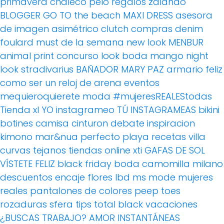
primavera
chaleco pelo
regalos
zalando
BLOGGER
GO TO the beach
MAXI DRESS
asesora
de imagen
asimétrico
clutch
compras
denim
foulard
must de la semana
new look
MENBUR
animal print
concurso
look boda
mango
night
look
stradivarius
BAÑADOR
MARY PAZ
armario feliz
como ser un reloj de arena
eventos
mequieroquierete
moda
#mujeresREALEStodas
Tienda xl
YO instagrameo TÚ INSTAGRAMEAS
bikini
botines
camisa
cinturon
debate
inspiracion
kimono
mar&nua
perfecto
playa
recetas villa
curvas
tejanos
tiendas online
xti
GAFAS DE SOL
VÍSTETE FELIZ
black friday
boda
camomilla milano
descuentos
encaje
flores
lbd
ms mode
mujeres
reales
pantalones de colores
peep toes
rozaduras
sfera
tips
total black
vacaciones
¿BUSCAS TRABAJO?
AMOR
INSTANTÁNEAS