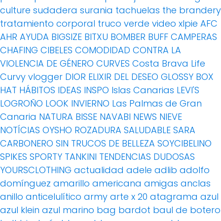
culture
sudadera
surania
tachuelas
the brandery
tratamiento corporal
truco
verde
video
xlpie
AFC
AHR
AYUDA
BIGSIZE
BITXU
BOMBER
BUFF
CAMPERAS
CHAFING
CIBELES
COMODIDAD
CONTRA LA
VIOLENCIA DE GÉNERO
CURVES
Costa Brava Life
Curvy vlogger
DIOR
ELIXIR DEL DESEO
GLOSSY BOX
HAT
HÁBITOS
IDEAS
INSPO
Islas Canarias
LEVI'S
LOGROÑO
LOOK INVIERNO
Las Palmas de Gran
Canaria
NATURA BISSE
NAVABI
NEWS
NIEVE
NOTÍCIAS
OYSHO
ROZADURA
SALUDABLE
SARA
CARBONERO
SIN TRUCOS DE BELLEZA
SOYCIBELINO
SPIKES
SPORTY
TANKINI
TENDENCIAS DUDOSAS
YOURSCLOTHING
actualidad
adele
adlib
adolfo
domínguez
amarillo
americana
amigas
anclas
anillo
anticelulítico
army
arte x 20
atagrama
azul
azul klein
azul marino
bag
bardot
baul de botero