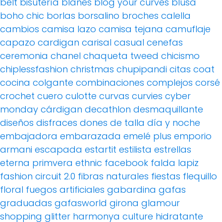
belt
bisutería
blanes
blog your curves
blusa
boho chic
borlas
borsalino
broches
calella
cambios
camisa lazo
camisa tejana
camuflaje
capazo
cardigan
carisal
casual
cenefas
ceremonia
chanel
chaqueta tweed
chicismo
chiplessfashion
christmas
chupipandi
citas
coat
cocina
colgante
combinaciones
complejos
corsé
crochet
cuero
culotte
curvas
curvies
cyber
monday
cárdigan
decathlon
desmaquillante
diseños
disfraces
dones de talla
día y noche
embajadora
embarazada
emelé plus
emporio
armani
escapada
estartit
estilista
estrellas
eterna primvera
ethnic
facebook
falda lapiz
fashion circuit 2.0
fibras naturales
fiestas
flequillo
floral
fuegos artificiales
gabardina
gafas
graduadas
gafasworld
girona
glamour
shopping
glitter
harmonya culture
hidratante