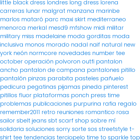
little black dress
londres
long dress
lorena
carreras
lunar
malgrat
manzana
marinbe
marlos
mataró parc
maxi skirt
mediterraneo
menorca
merkal
mesd9
mfshow
midi
militar
military
miss madelaine
moda gorditas
moda
inclusiva
monos
morado
nadal
naif
natural
new
york
neón
normcore
novedades
number tee
october
operación polvoron
outfi
pantalon
ancho
pantalon de campana
pantalones pitillo
pantalón pinzas
parabita
pasteles
pañuelo
pedicura
pegatinas
pijamas
pineda
pinterest
pitillos fluor
plataformas
ponch
press time
problemas
publicaciones
purpurina
rafia
regalo
remember2011
retro
reuniones
romantico
rosa
sailor
sbelt jeans
sbt
scarf
shop
sobre mí
solidaria
soluciones
sorry
sorte
sos
streetstyle
t-
shirt
tee
tendencias
terciopelo
time to sparkle
top