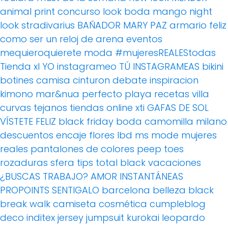
animal print
concurso
look boda
mango
night
look
stradivarius
BAÑADOR
MARY PAZ
armario feliz
como ser un reloj de arena
eventos
mequieroquierete
moda
#mujeresREALEStodas
Tienda xl
YO instagrameo TÚ INSTAGRAMEAS
bikini
botines
camisa
cinturon
debate
inspiracion
kimono
mar&nua
perfecto
playa
recetas villa
curvas
tejanos
tiendas online
xti
GAFAS DE SOL
VÍSTETE FELIZ
black friday
boda
camomilla milano
descuentos
encaje
flores
lbd
ms mode
mujeres
reales
pantalones de colores
peep toes
rozaduras
sfera
tips
total black
vacaciones
¿BUSCAS TRABAJO?
AMOR
INSTANTÁNEAS
PROPOINTS
SENTIGALO
barcelona
belleza
black
break walk
camiseta
cosmética
cumpleblog
deco
inditex
jersey
jumpsuit
kurokai
leopardo