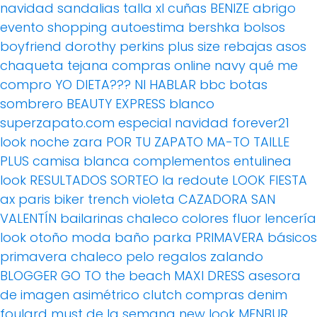
navidad
sandalias
talla xl
cuñas
BENIZE
abrigo
evento
shopping
autoestima
bershka
bolsos
boyfriend
dorothy perkins
plus size
rebajas
asos
chaqueta tejana
compras online
navy
qué me
compro
YO DIETA??? NI HABLAR
bbc
botas
sombrero
BEAUTY EXPRESS
blanco
superzapato.com
especial navidad
forever21
look noche
zara
POR TU ZAPATO MA-TO
TAILLE
PLUS
camisa blanca
complementos
entulinea
look
RESULTADOS SORTEO
la redoute
LOOK FIESTA
ax paris
biker
trench
violeta
CAZADORA
SAN
VALENTÍN
bailarinas
chaleco
colores fluor
lencería
look otoño
moda baño
parka
PRIMAVERA
básicos
primavera
chaleco pelo
regalos
zalando
BLOGGER
GO TO the beach
MAXI DRESS
asesora
de imagen
asimétrico
clutch
compras
denim
foulard
must de la semana
new look
MENBUR