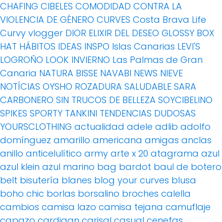
CHAFING
CIBELES
COMODIDAD
CONTRA LA
VIOLENCIA DE GÉNERO
CURVES
Costa Brava Life
Curvy vlogger
DIOR
ELIXIR DEL DESEO
GLOSSY BOX
HAT
HÁBITOS
IDEAS
INSPO
Islas Canarias
LEVI'S
LOGROÑO
LOOK INVIERNO
Las Palmas de Gran
Canaria
NATURA BISSE
NAVABI
NEWS
NIEVE
NOTÍCIAS
OYSHO
ROZADURA
SALUDABLE
SARA
CARBONERO
SIN TRUCOS DE BELLEZA
SOYCIBELINO
SPIKES
SPORTY
TANKINI
TENDENCIAS DUDOSAS
YOURSCLOTHING
actualidad
adele
adlib
adolfo
domínguez
amarillo
americana
amigas
anclas
anillo
anticelulítico
army
arte x 20
atagrama
azul
azul klein
azul marino
bag
bardot
baul de botero
belt
bisutería
blanes
blog your curves
blusa
boho chic
borlas
borsalino
broches
calella
cambios
camisa lazo
camisa tejana
camuflaje
capazo
cardigan
carisal
casual
cenefas