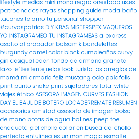
lifestyle
medias
mini
mono
negro
onestopplus.es
patrocinados
rayas
shopping guide moda baño
tacones
te amo
tu personal shopper
#curvaspatrias
DIY
KBAS
MISTERSPEX
VAQUEROS
YO INSTAGRAMEO TU INSTAGRAMEAS
aliexpress
asalto al probador
balsamik
bandelettes
burgundy
camel
color block
cumpleaños
curvy
girl
desigual
eden
fondo de armario
granate
lazo
lefties
lentejuelas
look turista
los arreglos de
mamá
mi armario feliz
mustang
ocio
palafolls
print
punto
snake print
sujetadores
total white
viajes
étnico
ASESORA IMAGEN
CURVES FASHION
DAY
EL BAUL DE BOTERO
LOCADERREMATE
RESUMEN
accesorios
amistad
asesoría de imagen
bolso
de mano
botas de agua
botines peep toe
chaqueta piel
chollo
collar
en busca del chollo
perfecto
entulínea
es un mon magic
esmalte