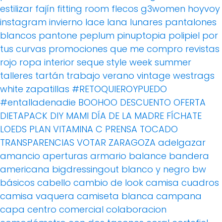
estilizar
fajín
fitting room
flecos
g3women
hoyvoy
instagram
invierno
lace
lana
lunares
pantalones
blancos
pantone
peplum
pinuptopia
polipiel
por
tus curvas
promociones
que me compro
revistas
rojo
ropa interior
seque
style week
summer
talleres
tartán
trabajo
verano
vintage
westrags
white
zapatillas
#RETOQUIEROYPUEDO
#entalladenadie
BOOHOO
DESCUENTO OFERTA
DIETAPACK
DIY MAMI
DÍA DE LA MADRE
FÍCHATE
LOEDS
PLAN VITAMINA C
PRENSA
TOCADO
TRANSPARENCIAS
VOTAR
ZARAGOZA
adelgazar
amancio
aperturas
armario
balance
bandera
americana
bigdressingout
blanco y negro
bw
básicos
cabello
cambio de look
camisa cuadros
camisa vaquera
camiseta blanca
campana
capa
centro comercial
colaboracion