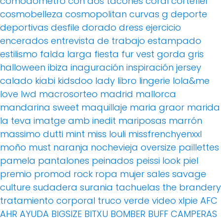
comodómetro
con dos tacones
coral
cortefiel
cosmobelleza
cosmopolitan
curvas g
deporte
deportivas
desfile
dorado
dress
ejercicio
encerados
entrevista de trabajo
estampado
estilismo
falda larga
fiesta
fur vest
gorda
gris
halloween
ibiza
inaguración
inspiración
jersey
calado
kiabi
kidsdoo
lady
libro
lingerie
lola&me
love
lwd
macrosorteo
madrid
mallorca
mandarina sweet
maquillaje
maria graor
marida
la teva imatge amb inedit
mariposas
marrón
massimo dutti
mint
miss louli
missfrenchyenxxl
moño
must
naranja
nochevieja
oversize
paillettes
pamela
pantalones
peinados
peissi look
piel
premio
promod
rock
ropa mujer
sales
savage
culture
sudadera
surania
tachuelas
the brandery
tratamiento corporal
truco
verde
video
xlpie
AFC
AHR
AYUDA
BIGSIZE
BITXU
BOMBER
BUFF
CAMPERAS