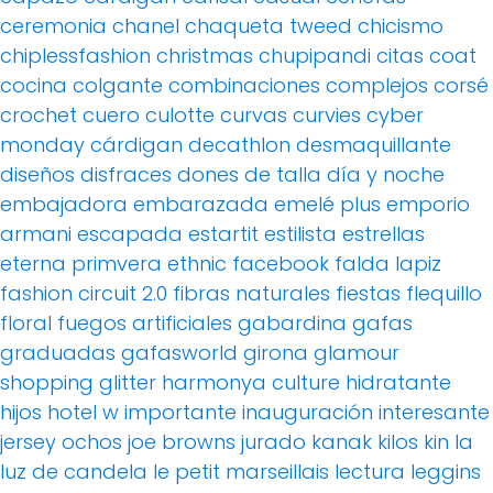
ceremonia
chanel
chaqueta tweed
chicismo
chiplessfashion
christmas
chupipandi
citas
coat
cocina
colgante
combinaciones
complejos
corsé
crochet
cuero
culotte
curvas
curvies
cyber
monday
cárdigan
decathlon
desmaquillante
diseños
disfraces
dones de talla
día y noche
embajadora
embarazada
emelé plus
emporio
armani
escapada
estartit
estilista
estrellas
eterna primvera
ethnic
facebook
falda lapiz
fashion circuit 2.0
fibras naturales
fiestas
flequillo
floral
fuegos artificiales
gabardina
gafas
graduadas
gafasworld
girona
glamour
shopping
glitter
harmonya culture
hidratante
hijos
hotel w
importante
inauguración
interesante
jersey ochos
joe browns
jurado
kanak
kilos
kin
la
luz de candela
le petit marseillais
lectura
leggins