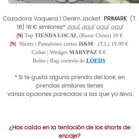
Cazadora Vaquera | Denim Jacket
PRIMARK
(T.
18) 18 € similares*
aquí
,
aquí
,
aquí
,
aquí
|N|
Top
TIENDA LOCAL
(Bazar Chino) 10 €
|N|
Shorts | Pantalones cortos
H&M
(T.L)
19.99 €
Cuñas | Wedges
MARYPAZ
8
€
Bolso | Bag cortesía de
LOEDS
* Si te gusta alguna prenda del look, en
prendas similares tienes
varias opciones parecidas a las que yo llevo.
¿Has caído en la tentación de los shorts de
encaje?