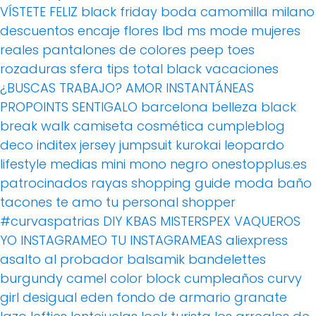
VÍSTETE FELIZ
black friday
boda
camomilla milano
descuentos
encaje
flores
lbd
ms mode
mujeres
reales
pantalones de colores
peep toes
rozaduras
sfera
tips
total black
vacaciones
¿BUSCAS TRABAJO?
AMOR
INSTANTÁNEAS
PROPOINTS
SENTIGALO
barcelona
belleza
black
break walk
camiseta
cosmética
cumpleblog
deco
inditex
jersey
jumpsuit
kurokai
leopardo
lifestyle
medias
mini
mono
negro
onestopplus.es
patrocinados
rayas
shopping guide moda baño
tacones
te amo
tu personal shopper
#curvaspatrias
DIY
KBAS
MISTERSPEX
VAQUEROS
YO INSTAGRAMEO TU INSTAGRAMEAS
aliexpress
asalto al probador
balsamik
bandelettes
burgundy
camel
color block
cumpleaños
curvy
girl
desigual
eden
fondo de armario
granate