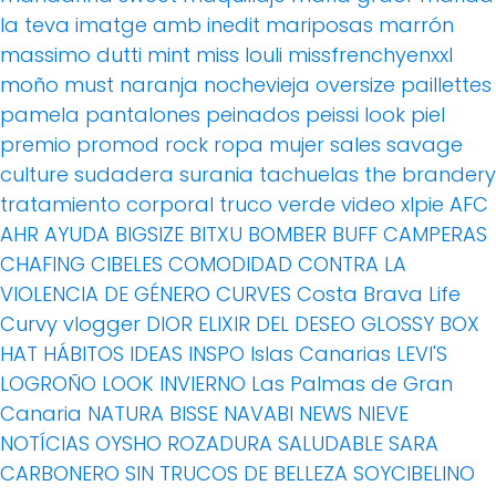
la teva imatge amb inedit
mariposas
marrón
massimo dutti
mint
miss louli
missfrenchyenxxl
moño
must
naranja
nochevieja
oversize
paillettes
pamela
pantalones
peinados
peissi look
piel
premio
promod
rock
ropa mujer
sales
savage
culture
sudadera
surania
tachuelas
the brandery
tratamiento corporal
truco
verde
video
xlpie
AFC
AHR
AYUDA
BIGSIZE
BITXU
BOMBER
BUFF
CAMPERAS
CHAFING
CIBELES
COMODIDAD
CONTRA LA
VIOLENCIA DE GÉNERO
CURVES
Costa Brava Life
Curvy vlogger
DIOR
ELIXIR DEL DESEO
GLOSSY BOX
HAT
HÁBITOS
IDEAS
INSPO
Islas Canarias
LEVI'S
LOGROÑO
LOOK INVIERNO
Las Palmas de Gran
Canaria
NATURA BISSE
NAVABI
NEWS
NIEVE
NOTÍCIAS
OYSHO
ROZADURA
SALUDABLE
SARA
CARBONERO
SIN TRUCOS DE BELLEZA
SOYCIBELINO