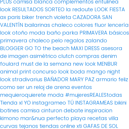
PLUS
camisa blanca
complementos
entulinea
look
RESULTADOS SORTEO
la redoute
LOOK FIESTA
ax paris
biker
trench
violeta
CAZADORA
SAN
VALENTÍN
bailarinas
chaleco
colores fluor
lencería
look otoño
moda baño
parka
PRIMAVERA
básicos
primavera
chaleco pelo
regalos
zalando
BLOGGER
GO TO the beach
MAXI DRESS
asesora
de imagen
asimétrico
clutch
compras
denim
foulard
must de la semana
new look
MENBUR
animal print
concurso
look boda
mango
night
look
stradivarius
BAÑADOR
MARY PAZ
armario feliz
como ser un reloj de arena
eventos
mequieroquierete
moda
#mujeresREALEStodas
Tienda xl
YO instagrameo TÚ INSTAGRAMEAS
bikini
botines
camisa
cinturon
debate
inspiracion
kimono
mar&nua
perfecto
playa
recetas villa
curvas
tejanos
tiendas online
xti
GAFAS DE SOL