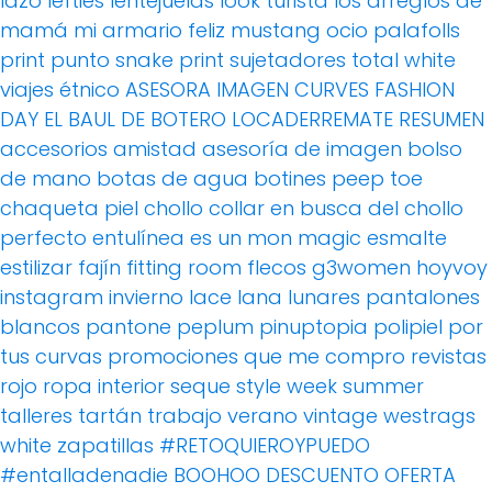
lazo
lefties
lentejuelas
look turista
los arreglos de
mamá
mi armario feliz
mustang
ocio
palafolls
print
punto
snake print
sujetadores
total white
viajes
étnico
ASESORA IMAGEN
CURVES FASHION
DAY
EL BAUL DE BOTERO
LOCADERREMATE
RESUMEN
accesorios
amistad
asesoría de imagen
bolso
de mano
botas de agua
botines peep toe
chaqueta piel
chollo
collar
en busca del chollo
perfecto
entulínea
es un mon magic
esmalte
estilizar
fajín
fitting room
flecos
g3women
hoyvoy
instagram
invierno
lace
lana
lunares
pantalones
blancos
pantone
peplum
pinuptopia
polipiel
por
tus curvas
promociones
que me compro
revistas
rojo
ropa interior
seque
style week
summer
talleres
tartán
trabajo
verano
vintage
westrags
white
zapatillas
#RETOQUIEROYPUEDO
#entalladenadie
BOOHOO
DESCUENTO OFERTA