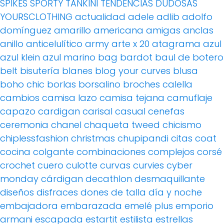
SPIKES
SPORTY
TANKINI
TENDENCIAS DUDOSAS
YOURSCLOTHING
actualidad
adele
adlib
adolfo
domínguez
amarillo
americana
amigas
anclas
anillo
anticelulítico
army
arte x 20
atagrama
azul
azul klein
azul marino
bag
bardot
baul de botero
belt
bisutería
blanes
blog your curves
blusa
boho chic
borlas
borsalino
broches
calella
cambios
camisa lazo
camisa tejana
camuflaje
capazo
cardigan
carisal
casual
cenefas
ceremonia
chanel
chaqueta tweed
chicismo
chiplessfashion
christmas
chupipandi
citas
coat
cocina
colgante
combinaciones
complejos
corsé
crochet
cuero
culotte
curvas
curvies
cyber
monday
cárdigan
decathlon
desmaquillante
diseños
disfraces
dones de talla
día y noche
embajadora
embarazada
emelé plus
emporio
armani
escapada
estartit
estilista
estrellas