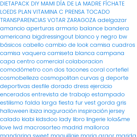
DIETAPACK
DIY MAMI
DÍA DE LA MADRE
FÍCHATE
LOEDS
PLAN VITAMINA C
PRENSA
TOCADO
TRANSPARENCIAS
VOTAR
ZARAGOZA
adelgazar
amancio
aperturas
armario
balance
bandera
americana
bigdressingout
blanco y negro
bw
básicos
cabello
cambio de look
camisa cuadros
camisa vaquera
camiseta blanca
campana
capa
centro comercial
colaboracion
comodómetro
con dos tacones
coral
cortefiel
cosmobelleza
cosmopolitan
curvas g
deporte
deportivas
desfile
dorado
dress
ejercicio
encerados
entrevista de trabajo
estampado
estilismo
falda larga
fiesta
fur vest
gorda
gris
halloween
ibiza
inaguración
inspiración
jersey
calado
kiabi
kidsdoo
lady
libro
lingerie
lola&me
love
lwd
macrosorteo
madrid
mallorca
mandarina sweet
maquillaje
maria graor
marida