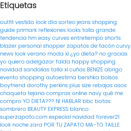
Etiquetas
outfit
vestido
look día
sorteo
jeans
shopping
guide
primark
reflexiones
looks
talla grande
tendencia
hm
easy curves
entretiempo
shorts
blazer
personal shopper
zapatos de tacón
curvy
news
look verano
moda xl
¿yo dieta? no gracias
yo quiero adelgazar
falda
happy shopping
navidad
sandalias
talla xl
cuñas
BENIZE
abrigo
evento
shopping
autoestima
bershka
bolsos
boyfriend
dorothy perkins
plus size
rebajas
asos
chaqueta tejana
compras online
navy
qué me
compro
YO DIETA??? NI HABLAR
bbc
botas
sombrero
BEAUTY EXPRESS
blanco
superzapato.com
especial navidad
forever21
look noche
zara
POR TU ZAPATO MA-TO
TAILLE