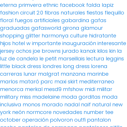
eterna primvera
ethnic
facebook
falda lapiz
fashion circuit 2.0
fibras naturales
fiestas
flequillo
floral
fuegos artificiales
gabardina
gafas
graduadas
gafasworld
girona
glamour
shopping
glitter
harmonya culture
hidratante
hijos
hotel w
importante
inauguración
interesante
jersey ochos
joe browns
jurado
kanak
kilos
kin
la
luz de candela
le petit marseillais
lectura
leggins
little black dress
londres
long dress
lorena
carreras
lunar
malgrat
manzana
marinbe
marlos
mataró parc
maxi skirt
mediterraneo
menorca
merkal
mesd9
mfshow
midi
militar
military
miss madelaine
moda gorditas
moda
inclusiva
monos
morado
nadal
naif
natural
new
york
neón
normcore
novedades
number tee
october
operación polvoron
outfi
pantalon