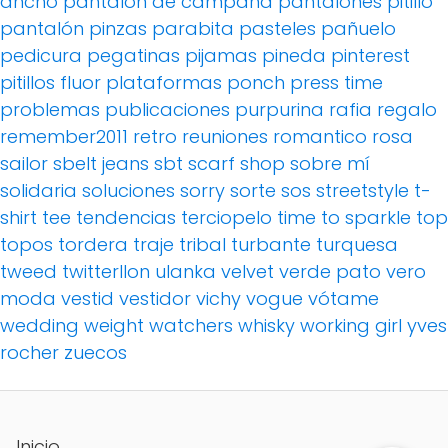
ancho
pantalon de campana
pantalones pitillo
pantalón pinzas
parabita
pasteles
pañuelo
pedicura
pegatinas
pijamas
pineda
pinterest
pitillos fluor
plataformas
ponch
press time
problemas
publicaciones
purpurina
rafia
regalo
remember2011
retro
reuniones
romantico
rosa
sailor
sbelt jeans
sbt
scarf
shop
sobre mí
solidaria
soluciones
sorry
sorte
sos
streetstyle
t-
shirt
tee
tendencias
terciopelo
time to sparkle
top
topos
tordera
traje
tribal
turbante
turquesa
tweed
twitterllon
ulanka
velvet
verde pato
vero
moda
vestid
vestidor
vichy
vogue
vótame
wedding
weight watchers
whisky
working girl
yves
rocher
zuecos
Inicio