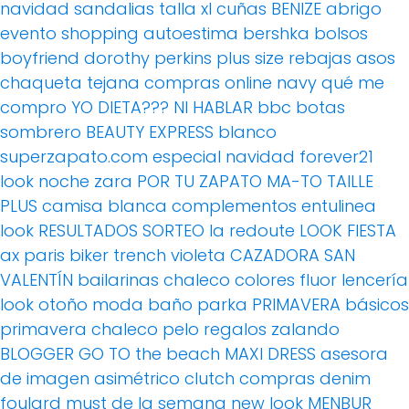
navidad
sandalias
talla xl
cuñas
BENIZE
abrigo
evento
shopping
autoestima
bershka
bolsos
boyfriend
dorothy perkins
plus size
rebajas
asos
chaqueta tejana
compras online
navy
qué me
compro
YO DIETA??? NI HABLAR
bbc
botas
sombrero
BEAUTY EXPRESS
blanco
superzapato.com
especial navidad
forever21
look noche
zara
POR TU ZAPATO MA-TO
TAILLE
PLUS
camisa blanca
complementos
entulinea
look
RESULTADOS SORTEO
la redoute
LOOK FIESTA
ax paris
biker
trench
violeta
CAZADORA
SAN
VALENTÍN
bailarinas
chaleco
colores fluor
lencería
look otoño
moda baño
parka
PRIMAVERA
básicos
primavera
chaleco pelo
regalos
zalando
BLOGGER
GO TO the beach
MAXI DRESS
asesora
de imagen
asimétrico
clutch
compras
denim
foulard
must de la semana
new look
MENBUR