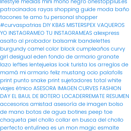
lifestyle
medias
mini
mono
negro
onestopplus.es
patrocinados
rayas
shopping guide moda baño
tacones
te amo
tu personal shopper
#curvaspatrias
DIY
KBAS
MISTERSPEX
VAQUEROS
YO INSTAGRAMEO TU INSTAGRAMEAS
aliexpress
asalto al probador
balsamik
bandelettes
burgundy
camel
color block
cumpleaños
curvy
girl
desigual
eden
fondo de armario
granate
lazo
lefties
lentejuelas
look turista
los arreglos de
mamá
mi armario feliz
mustang
ocio
palafolls
print
punto
snake print
sujetadores
total white
viajes
étnico
ASESORA IMAGEN
CURVES FASHION
DAY
EL BAUL DE BOTERO
LOCADERREMATE
RESUMEN
accesorios
amistad
asesoría de imagen
bolso
de mano
botas de agua
botines peep toe
chaqueta piel
chollo
collar
en busca del chollo
perfecto
entulínea
es un mon magic
esmalte