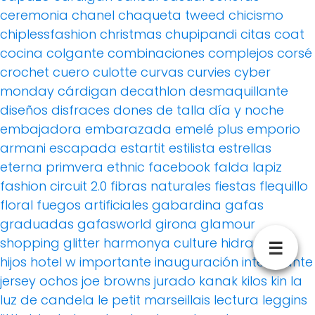
ceremonia
chanel
chaqueta tweed
chicismo
chiplessfashion
christmas
chupipandi
citas
coat
cocina
colgante
combinaciones
complejos
corsé
crochet
cuero
culotte
curvas
curvies
cyber
monday
cárdigan
decathlon
desmaquillante
diseños
disfraces
dones de talla
día y noche
embajadora
embarazada
emelé plus
emporio
armani
escapada
estartit
estilista
estrellas
eterna primvera
ethnic
facebook
falda lapiz
fashion circuit 2.0
fibras naturales
fiestas
flequillo
floral
fuegos artificiales
gabardina
gafas
graduadas
gafasworld
girona
glamour
shopping
glitter
harmonya culture
hidratante
☰
hijos
hotel w
importante
inauguración
interesante
jersey ochos
joe browns
jurado
kanak
kilos
kin
la
luz de candela
le petit marseillais
lectura
leggins