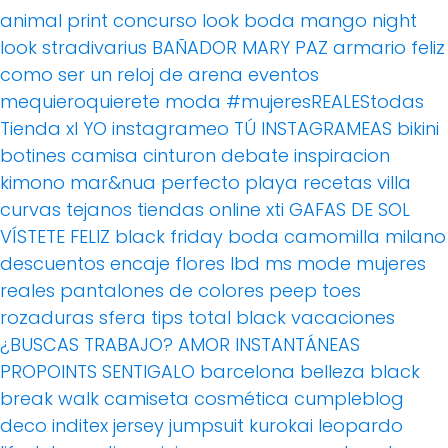
animal print
concurso
look boda
mango
night
look
stradivarius
BAÑADOR
MARY PAZ
armario feliz
como ser un reloj de arena
eventos
mequieroquierete
moda
#mujeresREALEStodas
Tienda xl
YO instagrameo TÚ INSTAGRAMEAS
bikini
botines
camisa
cinturon
debate
inspiracion
kimono
mar&nua
perfecto
playa
recetas villa
curvas
tejanos
tiendas online
xti
GAFAS DE SOL
VÍSTETE FELIZ
black friday
boda
camomilla milano
descuentos
encaje
flores
lbd
ms mode
mujeres
reales
pantalones de colores
peep toes
rozaduras
sfera
tips
total black
vacaciones
¿BUSCAS TRABAJO?
AMOR
INSTANTÁNEAS
PROPOINTS
SENTIGALO
barcelona
belleza
black
break walk
camiseta
cosmética
cumpleblog
deco
inditex
jersey
jumpsuit
kurokai
leopardo