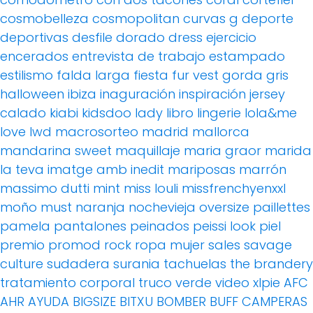
cosmobelleza
cosmopolitan
curvas g
deporte
deportivas
desfile
dorado
dress
ejercicio
encerados
entrevista de trabajo
estampado
estilismo
falda larga
fiesta
fur vest
gorda
gris
halloween
ibiza
inaguración
inspiración
jersey
calado
kiabi
kidsdoo
lady
libro
lingerie
lola&me
love
lwd
macrosorteo
madrid
mallorca
mandarina sweet
maquillaje
maria graor
marida
la teva imatge amb inedit
mariposas
marrón
massimo dutti
mint
miss louli
missfrenchyenxxl
moño
must
naranja
nochevieja
oversize
paillettes
pamela
pantalones
peinados
peissi look
piel
premio
promod
rock
ropa mujer
sales
savage
culture
sudadera
surania
tachuelas
the brandery
tratamiento corporal
truco
verde
video
xlpie
AFC
AHR
AYUDA
BIGSIZE
BITXU
BOMBER
BUFF
CAMPERAS