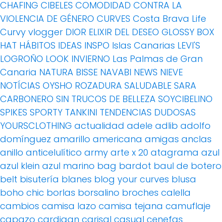
CHAFING
CIBELES
COMODIDAD
CONTRA LA
VIOLENCIA DE GÉNERO
CURVES
Costa Brava Life
Curvy vlogger
DIOR
ELIXIR DEL DESEO
GLOSSY BOX
HAT
HÁBITOS
IDEAS
INSPO
Islas Canarias
LEVI'S
LOGROÑO
LOOK INVIERNO
Las Palmas de Gran
Canaria
NATURA BISSE
NAVABI
NEWS
NIEVE
NOTÍCIAS
OYSHO
ROZADURA
SALUDABLE
SARA
CARBONERO
SIN TRUCOS DE BELLEZA
SOYCIBELINO
SPIKES
SPORTY
TANKINI
TENDENCIAS DUDOSAS
YOURSCLOTHING
actualidad
adele
adlib
adolfo
domínguez
amarillo
americana
amigas
anclas
anillo
anticelulítico
army
arte x 20
atagrama
azul
azul klein
azul marino
bag
bardot
baul de botero
belt
bisutería
blanes
blog your curves
blusa
boho chic
borlas
borsalino
broches
calella
cambios
camisa lazo
camisa tejana
camuflaje
capazo
cardigan
carisal
casual
cenefas