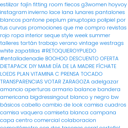
estilizar
fajín
fitting room
flecos
g3women
hoyvoy
instagram
invierno
lace
lana
lunares
pantalones
blancos
pantone
peplum
pinuptopia
polipiel
por
tus curvas
promociones
que me compro
revistas
rojo
ropa interior
seque
style week
summer
talleres
tartán
trabajo
verano
vintage
westrags
white
zapatillas
#RETOQUIEROYPUEDO
#entalladenadie
BOOHOO
DESCUENTO OFERTA
DIETAPACK
DIY MAMI
DÍA DE LA MADRE
FÍCHATE
LOEDS
PLAN VITAMINA C
PRENSA
TOCADO
TRANSPARENCIAS
VOTAR
ZARAGOZA
adelgazar
amancio
aperturas
armario
balance
bandera
americana
bigdressingout
blanco y negro
bw
básicos
cabello
cambio de look
camisa cuadros
camisa vaquera
camiseta blanca
campana
capa
centro comercial
colaboracion
comodómetro
con dos tacones
coral
cortefiel