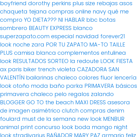
boyfriend
dorothy perkins
plus size
rebajas
asos
chaqueta tejana
compras online
navy
qué me
compro
YO DIETA??? NI HABLAR
bbc
botas
sombrero
BEAUTY EXPRESS
blanco
superzapato.com
especial navidad
forever21
look noche
zara
POR TU ZAPATO MA-TO
TAILLE
PLUS
camisa blanca
complementos
entulinea
look
RESULTADOS SORTEO
la redoute
LOOK FIESTA
ax paris
biker
trench
violeta
CAZADORA
SAN
VALENTÍN
bailarinas
chaleco
colores fluor
lencería
look otoño
moda baño
parka
PRIMAVERA
básicos
primavera
chaleco pelo
regalos
zalando
BLOGGER
GO TO the beach
MAXI DRESS
asesora
de imagen
asimétrico
clutch
compras
denim
foulard
must de la semana
new look
MENBUR
animal print
concurso
look boda
mango
night
look
stradivarius
BAÑADOR
MARY PAZ
armario feliz