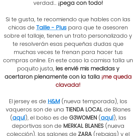
verdad...
¡pega con todo!
Si te gusta, te recomiendo que hables con las
chicas de
Taille - Plus
para que te asesoren
sobre el tallaje, tienen un trato personalizado y
te resolverán esas pequeñas dudas que
muchas veces te frenan para hacer tus
compras online. En este caso la camisa talla un
poquito justa,
les envié mis medidas y
acertaron plenamente con la talla
¡me queda
clavada!
El jersey es de
H&M
(nueva temporada), los
vaqueros son de una
TIENDA LOCAL
de Blanes
(
aquí
), el bolso es de
G3WOMEN
(
aquí
), las
deportivas son de
MERKAL BLANES
(nueva
colección), los salones de
ZARA
(rebajas) y el