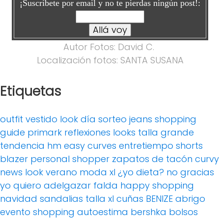
¡Suscríbete por email y no te pierdas ningún post!:
Autor Fotos: David C.
Localización fotos: SANTA SUSANA
Etiquetas
outfit
vestido
look día
sorteo
jeans
shopping
guide
primark
reflexiones
looks
talla grande
tendencia
hm
easy curves
entretiempo
shorts
blazer
personal shopper
zapatos de tacón
curvy
news
look verano
moda xl
¿yo dieta? no gracias
yo quiero adelgazar
falda
happy shopping
navidad
sandalias
talla xl
cuñas
BENIZE
abrigo
evento
shopping
autoestima
bershka
bolsos