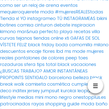
como ser un reloj de arena
eventos
mequieroquierete
moda
#mujeresREALEStodas
Tienda xl
YO instagrameo TÚ INSTAGRAMEAS
bikini
botines
camisa
cinturon
debate
inspiracion
kimono
mar&nua
perfecto
playa
recetas villa
curvas
tejanos
tiendas online
xti
GAFAS DE SOL
VÍSTETE FELIZ
black friday
boda
camomilla milano
descuentos
encaje
flores
lbd
ms mode
mujeres
reales
pantalones de colores
peep toes
rozaduras
sfera
tips
total black
vacaciones
¿BUSCAS TRABAJO?
AMOR
INSTANTÁNEAS
PROPOINTS
SENTIGALO
barcelona
belleza
black
break walk
camiseta
cosmética
cumpleblog
☰
deco
inditex
jersey
jumpsuit
kurokai
leopardo
lifestyle
medias
mini
mono
negro
onestopplus.es
patrocinados
rayas
shopping guide moda baño