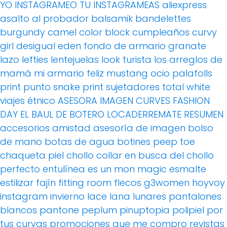
YO INSTAGRAMEO TU INSTAGRAMEAS
aliexpress
asalto al probador
balsamik
bandelettes
burgundy
camel
color block
cumpleaños
curvy
girl
desigual
eden
fondo de armario
granate
lazo
lefties
lentejuelas
look turista
los arreglos de
mamá
mi armario feliz
mustang
ocio
palafolls
print
punto
snake print
sujetadores
total white
viajes
étnico
ASESORA IMAGEN
CURVES FASHION
DAY
EL BAUL DE BOTERO
LOCADERREMATE
RESUMEN
accesorios
amistad
asesoría de imagen
bolso
de mano
botas de agua
botines peep toe
chaqueta piel
chollo
collar
en busca del chollo
perfecto
entulínea
es un mon magic
esmalte
estilizar
fajín
fitting room
flecos
g3women
hoyvoy
instagram
invierno
lace
lana
lunares
pantalones
blancos
pantone
peplum
pinuptopia
polipiel
por
tus curvas
promociones
que me compro
revistas