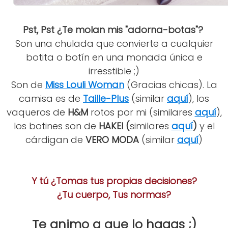
Pst, Pst ¿Te molan mis "adorna-botas"?
Son una chulada que convierte a cualquier
botita o botín en una monada única e
irresstible ;)
Son de
Miss Louli Woman
(Gracias chicas). La
camisa es de
Taille-Plus
(similar
a
quí
), los
vaqueros de
H&M
rotos por mi (similares
aquí
),
los botines son de
HAKEI (
similares
aquí
)
y el
cárdigan de
VERO MODA
(similar
aquí
)
Y tú ¿Tomas tus propias decisiones?
¿Tu cuerpo, Tus normas?
Te animo a que lo hagas ;)