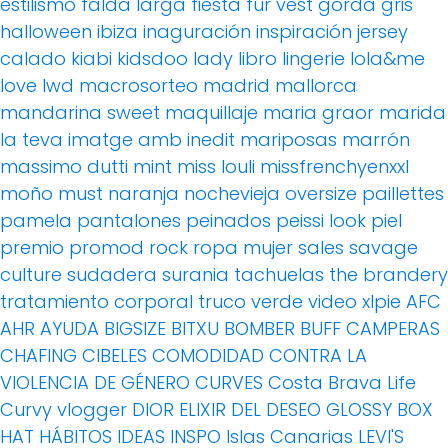
estilismo
falda larga
fiesta
fur vest
gorda
gris
halloween
ibiza
inaguración
inspiración
jersey
calado
kiabi
kidsdoo
lady
libro
lingerie
lola&me
love
lwd
macrosorteo
madrid
mallorca
mandarina sweet
maquillaje
maria graor
marida
la teva imatge amb inedit
mariposas
marrón
massimo dutti
mint
miss louli
missfrenchyenxxl
moño
must
naranja
nochevieja
oversize
paillettes
pamela
pantalones
peinados
peissi look
piel
premio
promod
rock
ropa mujer
sales
savage
culture
sudadera
surania
tachuelas
the brandery
tratamiento corporal
truco
verde
video
xlpie
AFC
AHR
AYUDA
BIGSIZE
BITXU
BOMBER
BUFF
CAMPERAS
CHAFING
CIBELES
COMODIDAD
CONTRA LA
VIOLENCIA DE GÉNERO
CURVES
Costa Brava Life
Curvy vlogger
DIOR
ELIXIR DEL DESEO
GLOSSY BOX
HAT
HÁBITOS
IDEAS
INSPO
Islas Canarias
LEVI'S