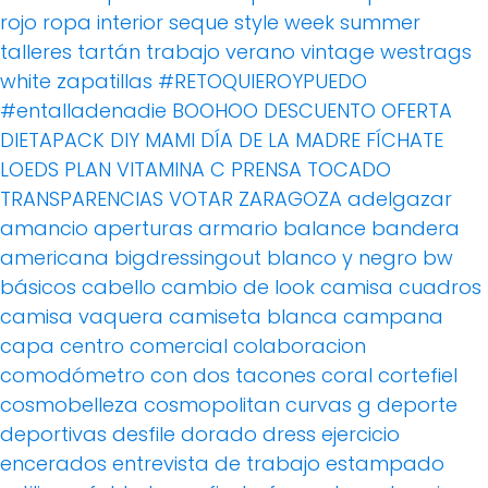
rojo
ropa interior
seque
style week
summer
talleres
tartán
trabajo
verano
vintage
westrags
white
zapatillas
#RETOQUIEROYPUEDO
#entalladenadie
BOOHOO
DESCUENTO OFERTA
DIETAPACK
DIY MAMI
DÍA DE LA MADRE
FÍCHATE
LOEDS
PLAN VITAMINA C
PRENSA
TOCADO
TRANSPARENCIAS
VOTAR
ZARAGOZA
adelgazar
amancio
aperturas
armario
balance
bandera
americana
bigdressingout
blanco y negro
bw
básicos
cabello
cambio de look
camisa cuadros
camisa vaquera
camiseta blanca
campana
capa
centro comercial
colaboracion
comodómetro
con dos tacones
coral
cortefiel
cosmobelleza
cosmopolitan
curvas g
deporte
deportivas
desfile
dorado
dress
ejercicio
encerados
entrevista de trabajo
estampado