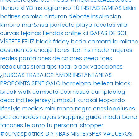
Tienda xl
YO instagrameo TÚ INSTAGRAMEAS
bikini
botines
camisa
cinturon
debate
inspiracion
kimono
mar&nua
perfecto
playa
recetas villa
curvas
tejanos
tiendas online
xti
GAFAS DE SOL
VÍSTETE FELIZ
black friday
boda
camomilla milano
descuentos
encaje
flores
lbd
ms mode
mujeres
reales
pantalones de colores
peep toes
rozaduras
sfera
tips
total black
vacaciones
¿BUSCAS TRABAJO?
AMOR
INSTANTÁNEAS
PROPOINTS
SENTIGALO
barcelona
belleza
black
break walk
camiseta
cosmética
cumpleblog
deco
inditex
jersey
jumpsuit
kurokai
leopardo
lifestyle
medias
mini
mono
negro
onestopplus.es
patrocinados
rayas
shopping guide moda baño
tacones
te amo
tu personal shopper
#curvaspatrias
DIY
KBAS
MISTERSPEX
VAQUEROS