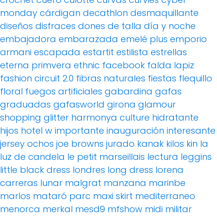
monday
cárdigan
decathlon
desmaquillante
diseños
disfraces
dones de talla
día y noche
embajadora
embarazada
emelé plus
emporio
armani
escapada
estartit
estilista
estrellas
eterna primvera
ethnic
facebook
falda lapiz
fashion circuit 2.0
fibras naturales
fiestas
flequillo
floral
fuegos artificiales
gabardina
gafas
graduadas
gafasworld
girona
glamour
shopping
glitter
harmonya culture
hidratante
hijos
hotel w
importante
inauguración
interesante
jersey ochos
joe browns
jurado
kanak
kilos
kin
la
luz de candela
le petit marseillais
lectura
leggins
little black dress
londres
long dress
lorena
carreras
lunar
malgrat
manzana
marinbe
marlos
mataró parc
maxi skirt
mediterraneo
menorca
merkal
mesd9
mfshow
midi
militar