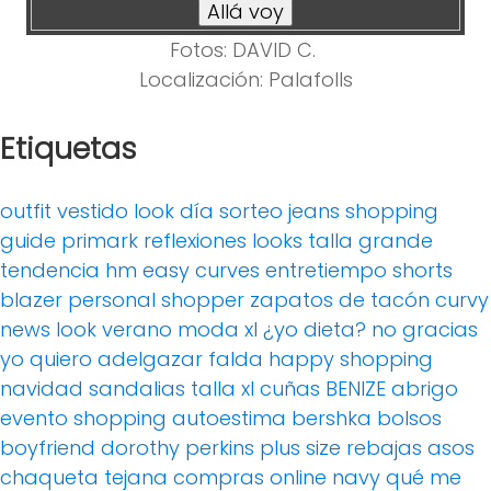
Fotos: DAVID C.
Localización: Palafolls
Etiquetas
outfit
vestido
look día
sorteo
jeans
shopping
guide
primark
reflexiones
looks
talla grande
tendencia
hm
easy curves
entretiempo
shorts
blazer
personal shopper
zapatos de tacón
curvy
news
look verano
moda xl
¿yo dieta? no gracias
yo quiero adelgazar
falda
happy shopping
navidad
sandalias
talla xl
cuñas
BENIZE
abrigo
evento
shopping
autoestima
bershka
bolsos
boyfriend
dorothy perkins
plus size
rebajas
asos
chaqueta tejana
compras online
navy
qué me