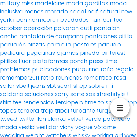
military
miss madelaine
moda gorditas
moda
inclusiva
monos
morado
nadal
naif
natural
new
york
neón
normcore
novedades
number tee
october
operación polvoron
outfi
pantalon
ancho
pantalon de campana
pantalones pitillo
pantalón pinzas
parabita
pasteles
pañuelo
pedicura
pegatinas
pijamas
pineda
pinterest
pitillos fluor
plataformas
ponch
press time
problemas
publicaciones
purpurina
rafia
regalo
remember2011
retro
reuniones
romantico
rosa
sailor
sbelt jeans
sbt
scarf
shop
sobre mí
solidaria
soluciones
sorry
sorte
sos
streetstyle
t-
shirt
tee
tendencias
terciopelo
time to sparkle
top
☰
topos
tordera
traje
tribal
turbante
turquesa
tweed
twitterllon
ulanka
velvet
verde pato
vero
moda
vestid
vestidor
vichy
vogue
vótame
wedding
weight watchers
whisky
working girl
yves