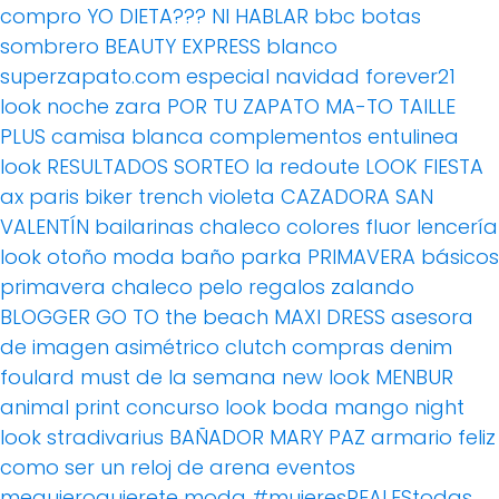
compro
YO DIETA??? NI HABLAR
bbc
botas
sombrero
BEAUTY EXPRESS
blanco
superzapato.com
especial navidad
forever21
look noche
zara
POR TU ZAPATO MA-TO
TAILLE
PLUS
camisa blanca
complementos
entulinea
look
RESULTADOS SORTEO
la redoute
LOOK FIESTA
ax paris
biker
trench
violeta
CAZADORA
SAN
VALENTÍN
bailarinas
chaleco
colores fluor
lencería
look otoño
moda baño
parka
PRIMAVERA
básicos
primavera
chaleco pelo
regalos
zalando
BLOGGER
GO TO the beach
MAXI DRESS
asesora
de imagen
asimétrico
clutch
compras
denim
foulard
must de la semana
new look
MENBUR
animal print
concurso
look boda
mango
night
look
stradivarius
BAÑADOR
MARY PAZ
armario feliz
como ser un reloj de arena
eventos
mequieroquierete
moda
#mujeresREALEStodas