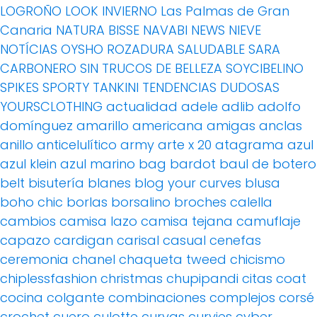
LOGROÑO
LOOK INVIERNO
Las Palmas de Gran
Canaria
NATURA BISSE
NAVABI
NEWS
NIEVE
NOTÍCIAS
OYSHO
ROZADURA
SALUDABLE
SARA
CARBONERO
SIN TRUCOS DE BELLEZA
SOYCIBELINO
SPIKES
SPORTY
TANKINI
TENDENCIAS DUDOSAS
YOURSCLOTHING
actualidad
adele
adlib
adolfo
domínguez
amarillo
americana
amigas
anclas
anillo
anticelulítico
army
arte x 20
atagrama
azul
azul klein
azul marino
bag
bardot
baul de botero
belt
bisutería
blanes
blog your curves
blusa
boho chic
borlas
borsalino
broches
calella
cambios
camisa lazo
camisa tejana
camuflaje
capazo
cardigan
carisal
casual
cenefas
ceremonia
chanel
chaqueta tweed
chicismo
chiplessfashion
christmas
chupipandi
citas
coat
cocina
colgante
combinaciones
complejos
corsé
crochet
cuero
culotte
curvas
curvies
cyber