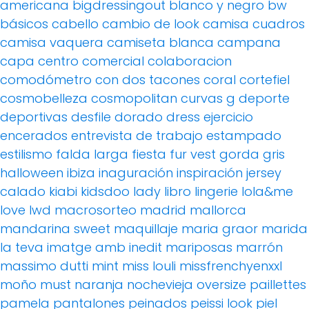
americana
bigdressingout
blanco y negro
bw
básicos
cabello
cambio de look
camisa cuadros
camisa vaquera
camiseta blanca
campana
capa
centro comercial
colaboracion
comodómetro
con dos tacones
coral
cortefiel
cosmobelleza
cosmopolitan
curvas g
deporte
deportivas
desfile
dorado
dress
ejercicio
encerados
entrevista de trabajo
estampado
estilismo
falda larga
fiesta
fur vest
gorda
gris
halloween
ibiza
inaguración
inspiración
jersey
calado
kiabi
kidsdoo
lady
libro
lingerie
lola&me
love
lwd
macrosorteo
madrid
mallorca
mandarina sweet
maquillaje
maria graor
marida
la teva imatge amb inedit
mariposas
marrón
massimo dutti
mint
miss louli
missfrenchyenxxl
moño
must
naranja
nochevieja
oversize
paillettes
pamela
pantalones
peinados
peissi look
piel