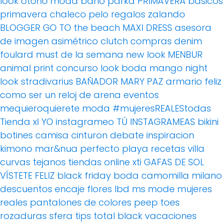
look otoño
moda baño
parka
PRIMAVERA
básicos
primavera
chaleco pelo
regalos
zalando
BLOGGER
GO TO the beach
MAXI DRESS
asesora
de imagen
asimétrico
clutch
compras
denim
foulard
must de la semana
new look
MENBUR
animal print
concurso
look boda
mango
night
look
stradivarius
BAÑADOR
MARY PAZ
armario feliz
como ser un reloj de arena
eventos
mequieroquierete
moda
#mujeresREALEStodas
Tienda xl
YO instagrameo TÚ INSTAGRAMEAS
bikini
botines
camisa
cinturon
debate
inspiracion
kimono
mar&nua
perfecto
playa
recetas villa
curvas
tejanos
tiendas online
xti
GAFAS DE SOL
VÍSTETE FELIZ
black friday
boda
camomilla milano
descuentos
encaje
flores
lbd
ms mode
mujeres
reales
pantalones de colores
peep toes
rozaduras
sfera
tips
total black
vacaciones