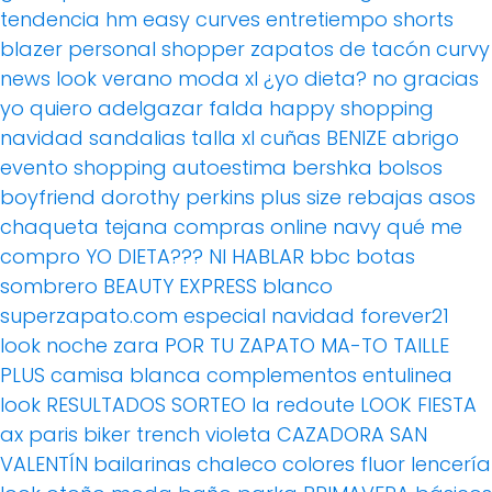
tendencia
hm
easy curves
entretiempo
shorts
blazer
personal shopper
zapatos de tacón
curvy
news
look verano
moda xl
¿yo dieta? no gracias
yo quiero adelgazar
falda
happy shopping
navidad
sandalias
talla xl
cuñas
BENIZE
abrigo
evento
shopping
autoestima
bershka
bolsos
boyfriend
dorothy perkins
plus size
rebajas
asos
chaqueta tejana
compras online
navy
qué me
compro
YO DIETA??? NI HABLAR
bbc
botas
sombrero
BEAUTY EXPRESS
blanco
superzapato.com
especial navidad
forever21
look noche
zara
POR TU ZAPATO MA-TO
TAILLE
PLUS
camisa blanca
complementos
entulinea
look
RESULTADOS SORTEO
la redoute
LOOK FIESTA
ax paris
biker
trench
violeta
CAZADORA
SAN
VALENTÍN
bailarinas
chaleco
colores fluor
lencería