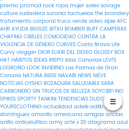
premio
promod
rock
ropa mujer
sales
savage
culture
sudadera
surania
tachuelas
the brandery
tratamiento corporal
truco
verde
video
xlpie
AFC
AHR
AYUDA
BIGSIZE
BITXU
BOMBER
BUFF
CAMPERAS
CHAFING
CIBELES
COMODIDAD
CONTRA LA
VIOLENCIA DE GÉNERO
CURVES
Costa Brava Life
Curvy vlogger
DIOR
ELIXIR DEL DESEO
GLOSSY BOX
HAT
HÁBITOS
IDEAS
INSPO
Islas Canarias
LEVI'S
LOGROÑO
LOOK INVIERNO
Las Palmas de Gran
Canaria
NATURA BISSE
NAVABI
NEWS
NIEVE
NOTÍCIAS
OYSHO
ROZADURA
SALUDABLE
SARA
CARBONERO
SIN TRUCOS DE BELLEZA
SOYCIBELINO
SPIKES
SPORTY
TANKINI
TENDENCIAS DUDOSAS
☰
YOURSCLOTHING
actualidad
adele
adlib
adolfo
domínguez
amarillo
americana
amigas
anclas
anillo
anticelulítico
army
arte x 20
atagrama
azul