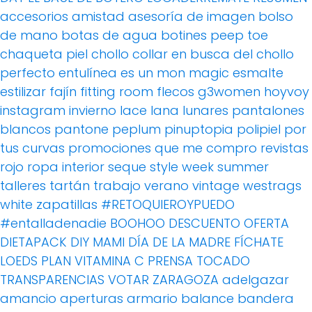
accesorios
amistad
asesoría de imagen
bolso
de mano
botas de agua
botines peep toe
chaqueta piel
chollo
collar
en busca del chollo
perfecto
entulínea
es un mon magic
esmalte
estilizar
fajín
fitting room
flecos
g3women
hoyvoy
instagram
invierno
lace
lana
lunares
pantalones
blancos
pantone
peplum
pinuptopia
polipiel
por
tus curvas
promociones
que me compro
revistas
rojo
ropa interior
seque
style week
summer
talleres
tartán
trabajo
verano
vintage
westrags
white
zapatillas
#RETOQUIEROYPUEDO
#entalladenadie
BOOHOO
DESCUENTO OFERTA
DIETAPACK
DIY MAMI
DÍA DE LA MADRE
FÍCHATE
LOEDS
PLAN VITAMINA C
PRENSA
TOCADO
TRANSPARENCIAS
VOTAR
ZARAGOZA
adelgazar
amancio
aperturas
armario
balance
bandera