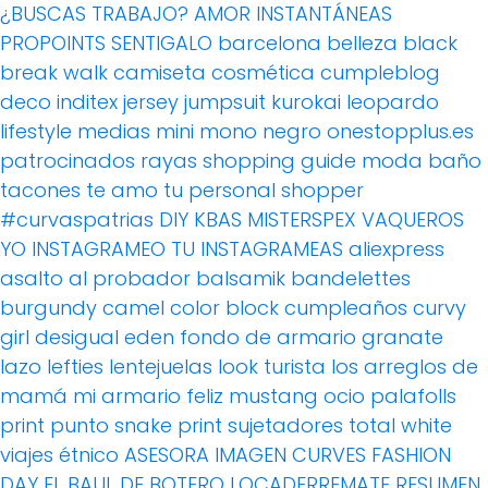
¿BUSCAS TRABAJO?
AMOR
INSTANTÁNEAS
PROPOINTS
SENTIGALO
barcelona
belleza
black
break walk
camiseta
cosmética
cumpleblog
deco
inditex
jersey
jumpsuit
kurokai
leopardo
lifestyle
medias
mini
mono
negro
onestopplus.es
patrocinados
rayas
shopping guide moda baño
tacones
te amo
tu personal shopper
#curvaspatrias
DIY
KBAS
MISTERSPEX
VAQUEROS
YO INSTAGRAMEO TU INSTAGRAMEAS
aliexpress
asalto al probador
balsamik
bandelettes
burgundy
camel
color block
cumpleaños
curvy
girl
desigual
eden
fondo de armario
granate
lazo
lefties
lentejuelas
look turista
los arreglos de
mamá
mi armario feliz
mustang
ocio
palafolls
print
punto
snake print
sujetadores
total white
viajes
étnico
ASESORA IMAGEN
CURVES FASHION
DAY
EL BAUL DE BOTERO
LOCADERREMATE
RESUMEN