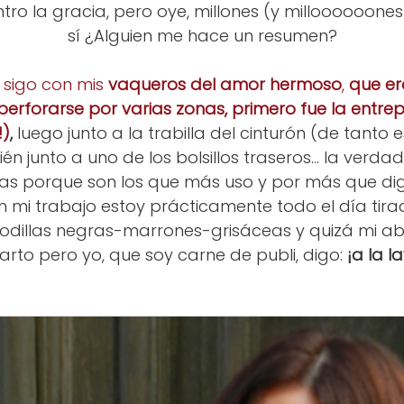
tro la gracia, pero oye, millones (y milloooooon
sí ¿Alguien me hace un resumen?
y sigo con mis
vaqueros del amor hermoso
,
que er
erforarse por varias zonas, primero fue la entrep
!)
,
luego junto a la trabilla del cinturón (de tanto
én junto a uno de los bolsillos traseros... la verda
das porque son los que más uso y por más que di
n mi trabajo estoy prácticamente todo el día tirad
odillas negras-marrones-grisáceas y quizá mi ab
arto pero yo, que soy carne de publi, digo:
¡a la 