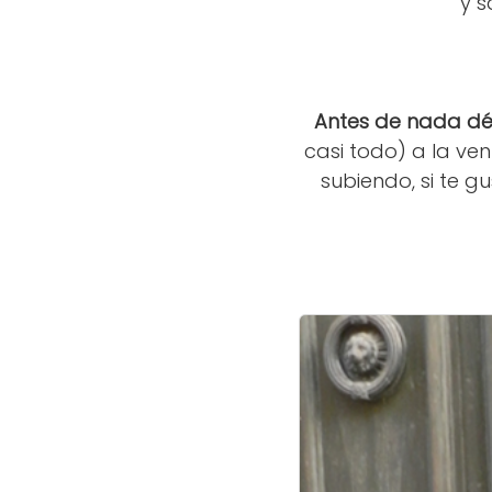
y s
Antes de nada dé
casi todo) a la ve
subiendo, si te g