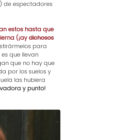
es) de espectadores
an estos hasta que
ierna (¡ay
dichosos
 estirármelos para
d es que llevan
gan que no hay que
a por los suelos y
uela las hubiera
lavadora y punto!