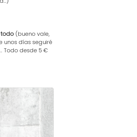
...)
e todo
(bueno vale,
e unos días seguiré
... Todo desde 5 €