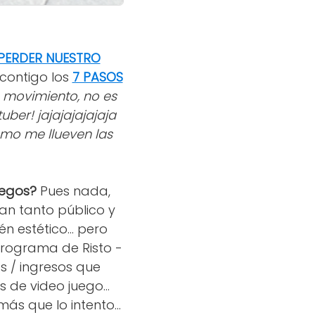
PERDER NUESTRO
contigo los
7 PASOS
 movimiento, no es
ber! jajajajajajaja
mo me llueven las
uegos?
Pues nada,
an tanto público y
n estético... pero
programa de Risto -
s / ingresos que
de video juego...
s que lo intento...