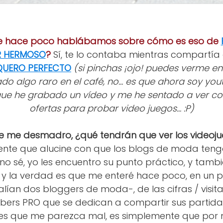
e hace poco hablábamos sobre cómo es eso de
R HERMOSO
?
Sí, te lo contaba mientras compartía 
AQUERO PERFECTO
(si pinchas ¡ojo! puedes verme en
o algo raro en el café, no... es que ahora soy youtu
ue he grabado un vídeo y me he sentado a ver co
ofertas para probar video juegos... :P)
que me desmadro, ¿qué tendrán que ver los videoj
nte que alucine con que los blogs de moda teng
 no sé, yo les encuentro su punto práctico, y tambié
y la verdad es que me enteré hace poco, en un 
alían dos bloggers de moda-, de las cifras / visita
bers PRO que se dedican a compartir sus partidas 
o es que me parezca mal, es simplemente que por má