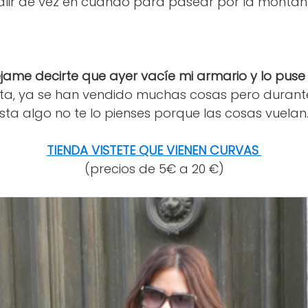
alir de vez en cuando para pasear por la montaña
jame decirte que ayer vacíe mi armario y lo pus
nta, ya se han vendido muchas cosas pero durant
usta algo no te lo pienses porque las cosas vuelan
TIENDA VISTETE QUE VIENEN CURVAS
(precios de 5€ a 20 €)