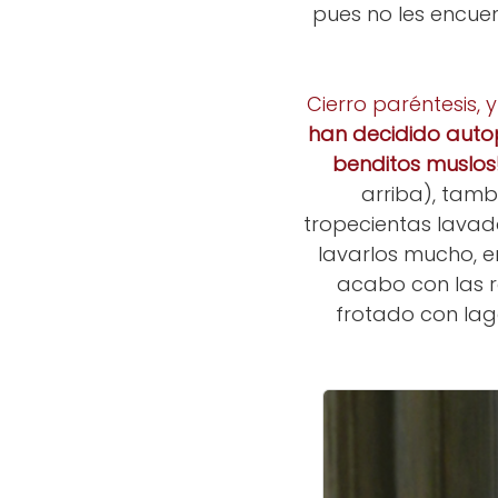
pues no les encuen
Cierro paréntesis, 
han decidido autop
benditos muslos
arriba), tambi
tropecientas lava
lavarlos mucho, e
acabo con las r
frotado con lag